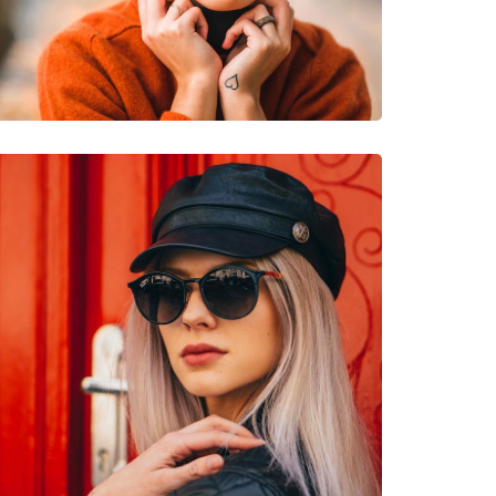
νυμες Μάρκες
44