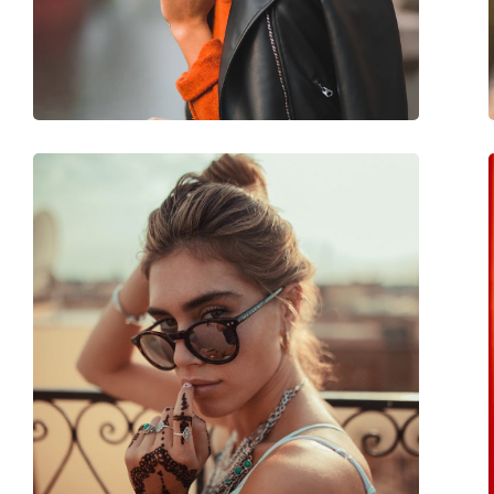
Βάρος:
50 γρ
Ρυθμιζόμενα μαξιλάρια μύτης:
Όχι
Αξεσουάρ
Παρέχονται με θήκη:
Όχι
Πανί καθαρισμού:
Ναι
Άλλα
Τύπος:
Παιδικά
Κατηγορία:
Γυαλιά Ηλίου Επώ
Μάρκα:
Polaroid
Χρήση:
Μόδα
Κωδικός Προϊόντος / Μοντέλο:
PLD 8040/S RY8 M9 