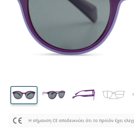
112 mm
Μήκος σκελετού
Μήκος
φακού
38 mm
44 mm
Ύψος φακού
Μήκος φακού
Η σήμανση CE αποδεικνύει ότι το προϊόν έχει ελεγ