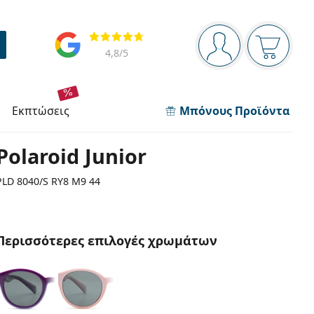
Πίνακας πλοήγησης
Αξιολογήσεις
Είστε συνδεδεμέν
Το καλάθ
4,8
/5
εκπτώσεις
Μπόνους Προϊόντα
Polaroid Junior
PLD 8040/S RY8 M9 44
Περισσότερες επιλογές χρωμάτων