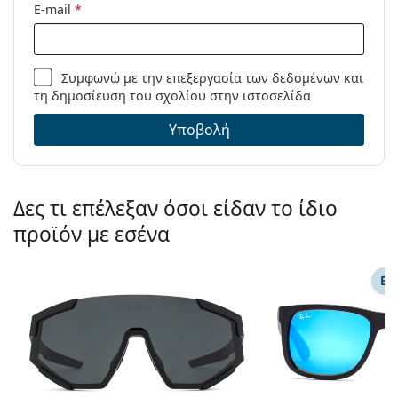
E-mail
*
Συμφωνώ με την
επεξεργασία των δεδομένων
και
τη δημοσίευση του σχολίου στην ιστοσελίδα
Υποβολή
Δες τι επέλεξαν όσοι είδαν το ίδιο
προϊόν με εσένα
ΕΠ