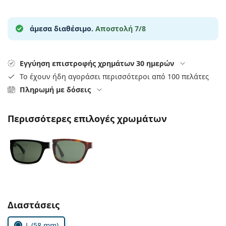
Persol
Prada
άμεσα διαθέσιμο.
Αποστολή 7/8
Όλες οι μάρκες
Εγγύηση επιστροφής χρημάτων 30 ημερών
Το έχουν ήδη αγοράσει περισσότεροι από 100 πελάτες
Πληρωμή με δόσεις
Περισσότερες επιλογές χρωμάτων
Συμπληρώστε τις παράμετρους
Διαστάσεις
L (58 mm)