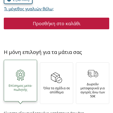
Τι μέγεθος γυαλιών θέλω;
Προσθήκη στο καλάθι
Η μόνη επιλογή για τα μάτια σας
Δωρεάν
Επίσημος μετα­
Όλα τα σχέδια σε
μεταφορικά για
πωλητής
απόθεμα
αγορές άνω των
50€