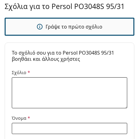
Σχόλια για το Persol PO3048S 95/31
Άλλα
Τύπος:
Ανδρικά
Γράψε το πρώτο σχόλιο
Κατηγορία:
Γυαλιά Ηλίου Επώνυμες Μάρκες
Μάρκα:
Persol
Χρήση:
Μόδα
To σχόλιό σου για το Persol PO3048S 95/31
βοηθάει και άλλους χρήστες
Κωδικός
PO3048S 95/31 58
Προϊόντος /
Σχόλιο
*
Μοντέλο:
Διαθέσιμο με
Όχι
συνταγή:
Όνομα
*