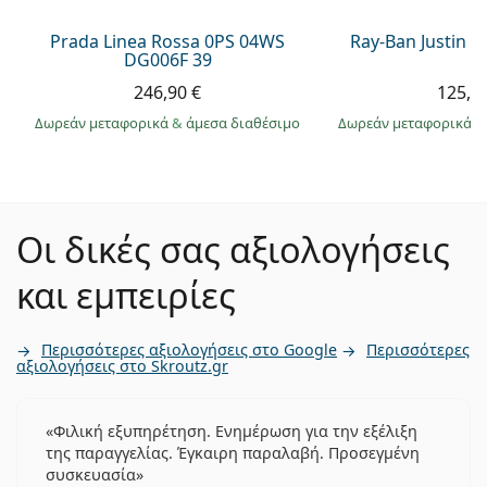
Prada Linea Rossa 0PS 04WS
Ray-Ban Justin 
DG006F 39
246,90 €
125,9
Δωρεάν μεταφορικά
&
άμεσα διαθέσιμο
Δωρεάν μεταφορικά
&
Οι δικές σας αξιολογήσεις
και εμπειρίες
Περισσότερες αξιολογήσεις στο Google
Περισσότερες
αξιολογήσεις στο Skroutz.gr
Φιλική εξυπηρέτηση. Ενημέρωση για την εξέλιξη
της παραγγελίας. Έγκαιρη παραλαβή. Προσεγμένη
συσκευασία