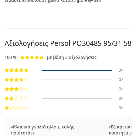
Είμαστε εξουσιοδοτημένο κατάστημα Ray-Ban
Αξιολογήσεις Persol
PO3048S 95/31 58
100 %
με βάση 3 αξιολογήσεις
3×
0×
0×
0×
0×
Κλασικά γυαλιά ηλίου, καλής
Εξαιρετικό 
ποιότητας
ποιότητα με 