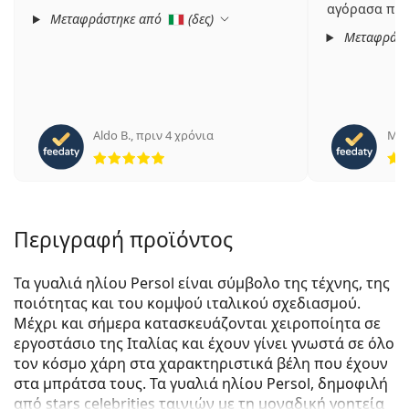
αγόρασα πριν
Μεταφράστηκε από
(
δες
)
Μεταφράστ
Aldo B.
,
πριν 4 χρόνια
Mic
5 αξιολογήσεις από 5
Περιγραφή προϊόντος
Τα γυαλιά ηλίου Persol είναι σύμβολο της τέχνης, της
ποιότητας και του κομψού ιταλικού σχεδιασμού.
Μέχρι και σήμερα κατασκευάζονται χειροποίητα σε
εργοστάσιο της Ιταλίας και έχουν γίνει γνωστά σε όλο
τον κόσμο χάρη στα χαρακτηριστικά βέλη που έχουν
στα μπράτσα τους. Τα γυαλιά ηλίου Persol, δημοφιλή
από stars celebrities ταινιών με τη μοναδική γοητεία