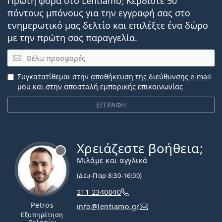
Πρώτη φορά στο Lentiamo; Κερδίστε 50
πόντους μπόνους για την εγγραφή σας στο
ενημερωτικό μας δελτίο και επιλέξτε ένα δώρο
με την πρώτη σας παραγγελία.
Email
Συγκατατίθεμαι στην
αποθήκευση της διεύθυνσης e-mail
μου και στην αποστολή εμπορικής επικοινωνίας
ΕΓΓΡΑΦΗ
Χρειάζεστε βοήθεια;
Εκτός σύνδεσης
Μιλάμε και αγγλικά
(Δευ-Παρ 8:30-16:00)
211 2340040
Petros
info@lentiamo.gr
Εξυπηρέτηση