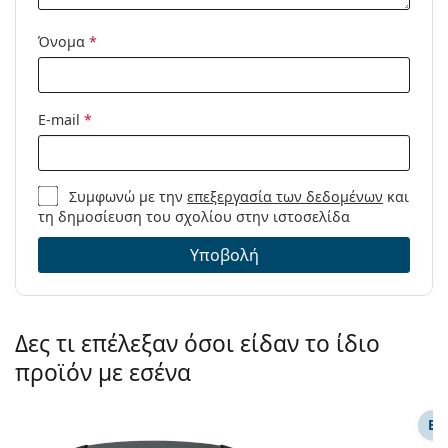
Όνομα
*
E-mail
*
Συμφωνώ με την
επεξεργασία των δεδομένων
και
τη δημοσίευση του σχολίου στην ιστοσελίδα
Υποβολή
Δες τι επέλεξαν όσοι είδαν το ίδιο
προϊόν με εσένα
ΕΠ