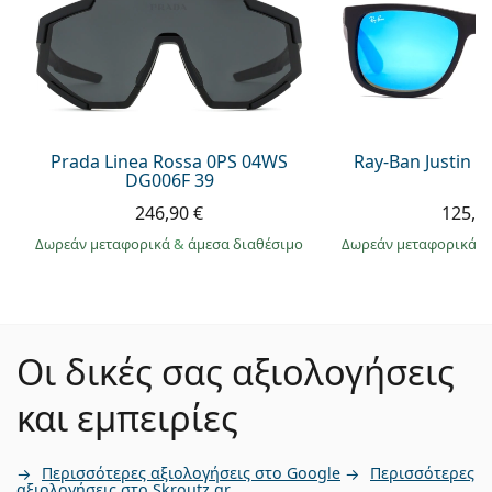
Prada Linea Rossa 0PS 04WS
Ray-Ban Justin 
DG006F 39
246,90 €
125,9
Δωρεάν μεταφορικά
&
άμεσα διαθέσιμο
Δωρεάν μεταφορικά
&
Οι δικές σας αξιολογήσεις
και εμπειρίες
Περισσότερες αξιολογήσεις στο Google
Περισσότερες
αξιολογήσεις στο Skroutz.gr