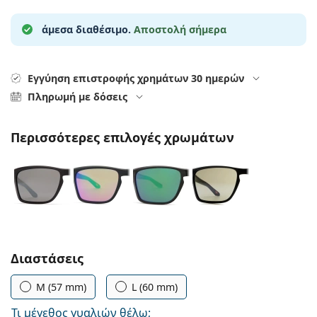
Gucci
Όλα τα υγρά φακών
Εκτό
Όλες οι μάρκες
άμεσα διαθέσιμο.
Αποστολή σήμερα
Persol
Prada
Εγγύηση επιστροφής χρημάτων 30 ημερών
Όλες οι μάρκες
Πληρωμή με δόσεις
Περισσότερες επιλογές χρωμάτων
Συμπληρώστε τις παράμετρους
Διαστάσεις
M (57 mm)
L (60 mm)
Τι μέγεθος γυαλιών θέλω;