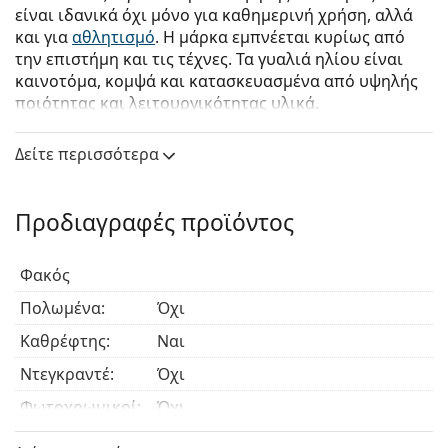
είναι ιδανικά όχι μόνο για καθημερινή χρήση, αλλά
και για
αθλητισμό
. Η μάρκα εμπνέεται κυρίως από
την επιστήμη και τις τέχνες. Τα γυαλιά ηλίου είναι
καινοτόμα, κομψά και κατασκευασμένα από υψηλής
ποιότητας και λειτουργικότητας υλικά.
Oakley Sylas OO 9448 06
είναι αντρικά γυαλιά ηλίου.
Δείτε περισσότερα
Δείτε πώς φαίνονται πάνω σας αυτά τα γυαλιά ηλίου
με τη λειτουργία του Εικονικού καθρέφτη του
Lentiamo.
Προδιαγραφές προϊόντος
Σκελετός γυαλιών ηλίου
Φακός
Το μαύρο χρώμα του σκελετού ταιριάζει απόλυτα
με το δροσερό χρώμα του δέρματος και τα ανοιχτά
Πολωμένα:
Όχι
ξανθά, ανοιχτά καφέ ή μαύρα μαλλιά.
Καθρέφτης:
Ναι
Οι
ορθογώνιοι σκελετοί γυαλιών ηλίου
είναι
ιδανική επιλογή για όσους έχουν οβάλ ή
Ντεγκραντέ:
Όχι
στρογγυλό σχήμα προσώπου.
Φωτοχρωμικοί:
Όχι
Ο σκελετός των γυαλιών ηλίου είναι
κατασκευασμένος από υψηλής ποιότητας
Κατηγορία
Σκούρο φίλτρο κατάλληλο για