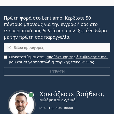
Πρώτη φορά στο Lentiamo; Κερδίστε 50
πόντους μπόνους για την εγγραφή σας στο
ενημερωτικό μας δελτίο και επιλέξτε ένα δώρο
με την πρώτη σας παραγγελία.
Email
Συγκατατίθεμαι στην
αποθήκευση της διεύθυνσης e-mail
μου και στην αποστολή εμπορικής επικοινωνίας
ΕΓΓΡΑΦΗ
Χρειάζεστε βοήθεια;
Εκτός σύνδεσης
Μιλάμε και αγγλικά
(Δευ-Παρ 8:30-16:00)