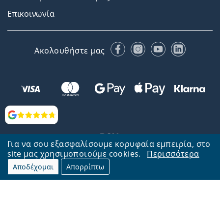
Επικοινωνία
Facebook
Instagram
YouTube
LinkedIn
Ακολουθήστε μας
Αξιολογήσεις
Για να σου εξασφαλίσουμε κορυφαία εμπειρία, στο
site μας χρησιμοποιούμε cookies.
Περισσότερα
Αποδέχομαι
Απορρίπτω
Επιστροφή στην αρχική σελίδα
Στην κορυφή
Το Lentiamo.gr λειτουργεί και ανήκει στην εταιρία Lentiamo s.r.o.,
Τσεχία
Μαζί σας 18 χρόνια.