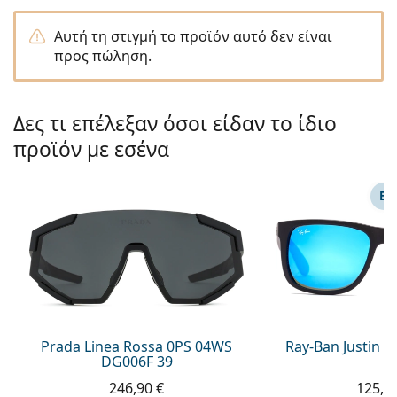
Persol
Αυτή τη στιγμή το προϊόν αυτό δεν είναι
Prada
προς πώληση.
Όλες οι μάρκες
Δες τι επέλεξαν όσοι είδαν το ίδιο
προϊόν με εσένα
ΕΠ
Prada Linea Rossa 0PS 04WS
Ray-Ban Justin 
DG006F 39
246,90 €
125,9