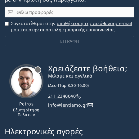
Email
Συγκατατίθεμαι στην
αποθήκευση της διεύθυνσης e-mail
μου και στην αποστολή εμπορικής επικοινωνίας
ΕΓΓΡΑΦΗ
Χρειάζεστε βοήθεια;
Εκτός σύνδεσης
Μιλάμε και αγγλικά
(Δευ-Παρ 8:30-16:00)
211 2340040
Petros
info@lentiamo.gr
Εξυπηρέτηση
Πελατών
Ηλεκτρονικές αγορές