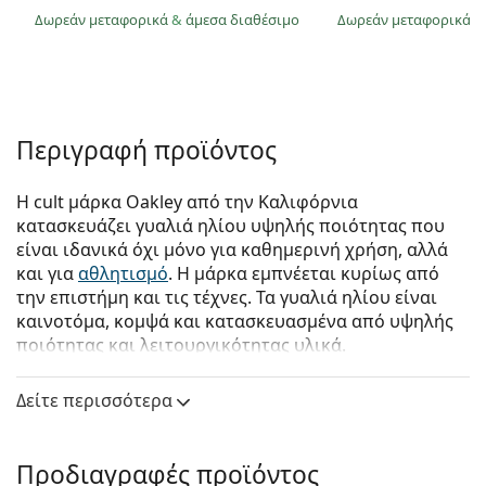
Δωρεάν μεταφορικά
&
άμεσα διαθέσιμο
Δωρεάν μεταφορικά
&
Περιγραφή προϊόντος
Η cult μάρκα Oakley από την Καλιφόρνια
κατασκευάζει γυαλιά ηλίου υψηλής ποιότητας που
είναι ιδανικά όχι μόνο για καθημερινή χρήση, αλλά
και για
αθλητισμό
. Η μάρκα εμπνέεται κυρίως από
την επιστήμη και τις τέχνες. Τα γυαλιά ηλίου είναι
καινοτόμα, κομψά και κατασκευασμένα από υψηλής
ποιότητας και λειτουργικότητας υλικά.
Oakley Sutro Lite OO 9463 04 39
είναι αντρικά γυαλιά
Δείτε περισσότερα
ηλίου.
Δείτε πώς φαίνονται πάνω σας αυτά τα γυαλιά ηλίου
με τη λειτουργία του Εικονικού καθρέφτη του
Προδιαγραφές προϊόντος