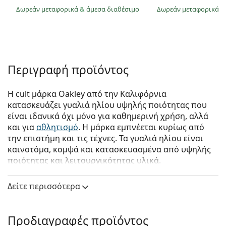
Δωρεάν μεταφορικά
&
άμεσα διαθέσιμο
Δωρεάν μεταφορικά
&
Περιγραφή προϊόντος
Η cult μάρκα Oakley από την Καλιφόρνια
κατασκευάζει γυαλιά ηλίου υψηλής ποιότητας που
είναι ιδανικά όχι μόνο για καθημερινή χρήση, αλλά
και για
αθλητισμό
. Η μάρκα εμπνέεται κυρίως από
την επιστήμη και τις τέχνες. Τα γυαλιά ηλίου είναι
καινοτόμα, κομψά και κατασκευασμένα από υψηλής
ποιότητας και λειτουργικότητας υλικά.
Oakley Leffingwell OO 9100 05 57
είναι αντρικά γυαλιά
Δείτε περισσότερα
ηλίου.
Δείτε πώς φαίνονται πάνω σας αυτά τα γυαλιά ηλίου
με τη λειτουργία του Εικονικού καθρέφτη του
Προδιαγραφές προϊόντος