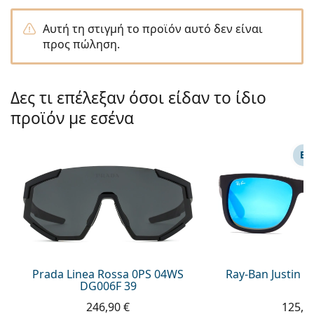
Persol
Αυτή τη στιγμή το προϊόν αυτό δεν είναι
Prada
προς πώληση.
Όλες οι μάρκες
Δες τι επέλεξαν όσοι είδαν το ίδιο
προϊόν με εσένα
ΕΠ
Prada Linea Rossa 0PS 04WS
Ray-Ban Justin 
DG006F 39
246,90 €
125,9