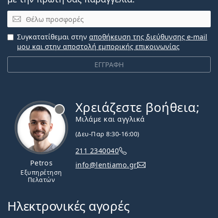
Email
Συγκατατίθεμαι στην
αποθήκευση της διεύθυνσης e-mail
μου και στην αποστολή εμπορικής επικοινωνίας
ΕΓΓΡΑΦΗ
Χρειάζεστε βοήθεια;
Εκτός σύνδεσης
Μιλάμε και αγγλικά
(Δευ-Παρ 8:30-16:00)
211 2340040
Petros
info@lentiamo.gr
Εξυπηρέτηση
Πελατών
Ηλεκτρονικές αγορές