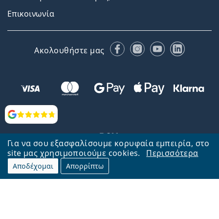
Επικοινωνία
Facebook
Instagram
YouTube
LinkedIn
Ακολουθήστε μας
Αξιολογήσεις
Για να σου εξασφαλίσουμε κορυφαία εμπειρία, στο
site μας χρησιμοποιούμε cookies.
Περισσότερα
Αποδέχομαι
Απορρίπτω
Επιστροφή στην αρχική σελίδα
Στην κορυφή
Το Lentiamo.gr λειτουργεί και ανήκει στην εταιρία Lentiamo s.r.o.,
Τσεχία
Μαζί σας 18 χρόνια.