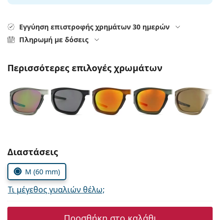
Persol
Prada
Εγγύηση επιστροφής χρημάτων 30 ημερών
Πληρωμή με δόσεις
Όλες οι μάρκες
Περισσότερες επιλογές χρωμάτων
Συμπληρώστε τις παράμετρους
Διαστάσεις
M (60 mm)
Τι μέγεθος γυαλιών θέλω;
Προσθήκη στο καλάθι