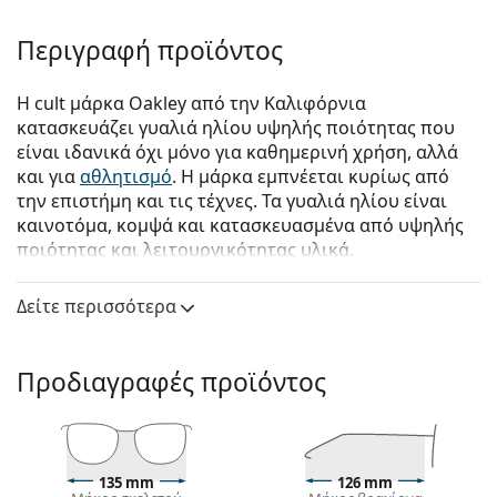
Περιγραφή προϊόντος
Η cult μάρκα Oakley από την Καλιφόρνια
κατασκευάζει γυαλιά ηλίου υψηλής ποιότητας που
είναι ιδανικά όχι μόνο για καθημερινή χρήση, αλλά
και για
αθλητισμό
. Η μάρκα εμπνέεται κυρίως από
την επιστήμη και τις τέχνες. Τα γυαλιά ηλίου είναι
καινοτόμα, κομψά και κατασκευασμένα από υψηλής
ποιότητας και λειτουργικότητας υλικά.
Oakley Lateralis OO 9431 07 60
είναι αντρικά γυαλιά
Δείτε περισσότερα
ηλίου.
Σκελετός γυαλιών ηλίου
Προδιαγραφές προϊόντος
Το γκρι χρώμα του σκελετού ταιριάζει απόλυτα με
ένα δροσερό χρώμα δέρματος και με κόκκινα,
γκρίζα, άσπρα ή σκούρα ξανθά μαλλιά.
Οι
ορθογώνιοι σκελετοί γυαλιών ηλίου
είναι
ιδανική επιλογή για όσους έχουν οβάλ ή
135 mm
126 mm