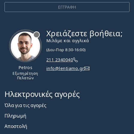
ΕΓΓΡΑΦΗ
Χρειάζεστε βοήθεια;
Εκτός σύνδεσης
Μιλάμε και αγγλικά
(Δευ-Παρ 8:30-16:00)
211 2340040
Petros
info@lentiamo.gr
Εξυπηρέτηση
Πελατών
Ηλεκτρονικές αγορές
Όλα για τις αγορές
Πληρωμή
Αποστολή