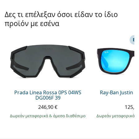
Δες τι επέλεξαν όσοι είδαν το ίδιο
προϊόν με εσένα
ΕΠ
Prada Linea Rossa 0PS 04WS
Ray-Ban Justin 
DG006F 39
246,90 €
125,9
Δωρεάν μεταφορικά
&
άμεσα διαθέσιμο
Δωρεάν μεταφορικά
&