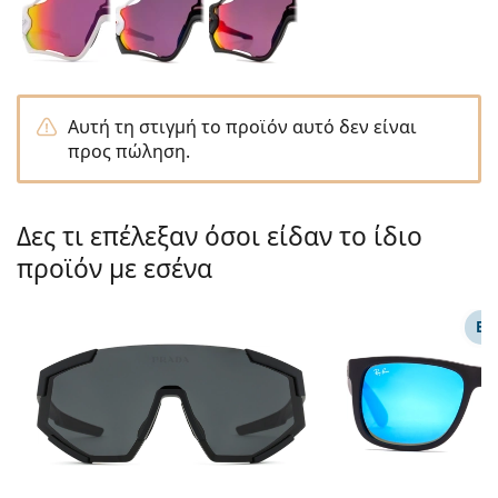
Gucci
Όλα τα υγρά φακών
Εκτό
Όλες οι μάρκες
Persol
Prada
Αυτή τη στιγμή το προϊόν αυτό δεν είναι
Όλες οι μάρκες
προς πώληση.
Δες τι επέλεξαν όσοι είδαν το ίδιο
προϊόν με εσένα
ΕΠ