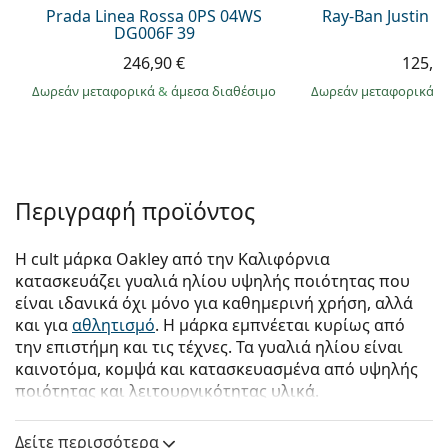
Prada Linea Rossa 0PS 04WS
Ray-Ban Justin 
DG006F 39
246,90 €
125,9
Δωρεάν μεταφορικά
&
άμεσα διαθέσιμο
Δωρεάν μεταφορικά
&
Περιγραφή προϊόντος
Η cult μάρκα Oakley από την Καλιφόρνια
κατασκευάζει γυαλιά ηλίου υψηλής ποιότητας που
είναι ιδανικά όχι μόνο για καθημερινή χρήση, αλλά
και για
αθλητισμό
. Η μάρκα εμπνέεται κυρίως από
την επιστήμη και τις τέχνες. Τα γυαλιά ηλίου είναι
καινοτόμα, κομψά και κατασκευασμένα από υψηλής
ποιότητας και λειτουργικότητας υλικά.
Oakley Jawbreaker OO 9290 55 31
είναι αντρικά
Δείτε περισσότερα
γυαλιά ηλίου.