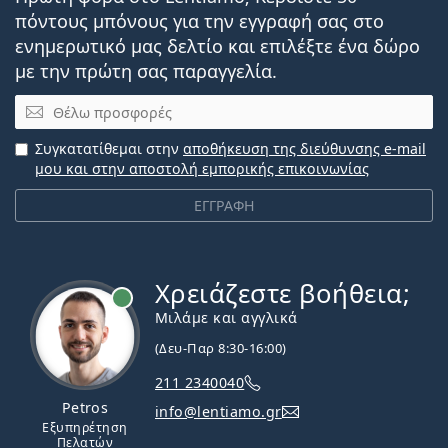
πόντους μπόνους για την εγγραφή σας στο
ενημερωτικό μας δελτίο και επιλέξτε ένα δώρο
με την πρώτη σας παραγγελία.
Email
Συγκατατίθεμαι στην
αποθήκευση της διεύθυνσης e-mail
μου και στην αποστολή εμπορικής επικοινωνίας
ΕΓΓΡΑΦΗ
Χρειάζεστε βοήθεια;
Εκτός σύνδεσης
Μιλάμε και αγγλικά
(Δευ-Παρ 8:30-16:00)
211 2340040
Petros
info@lentiamo.gr
Εξυπηρέτηση
Πελατών