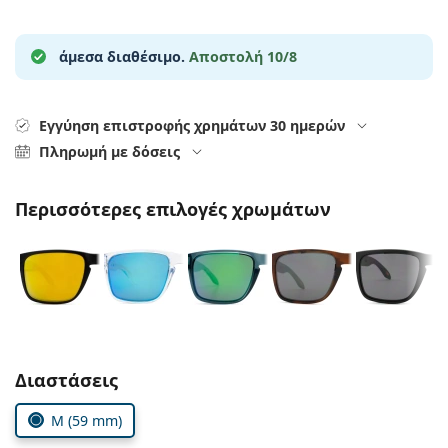
Persol
Prada
άμεσα διαθέσιμο.
Αποστολή 10/8
Όλες οι μάρκες
Εγγύηση επιστροφής χρημάτων 30 ημερών
Πληρωμή με δόσεις
Περισσότερες επιλογές χρωμάτων
Συμπληρώστε τις παράμετρους
Διαστάσεις
M (59 mm)