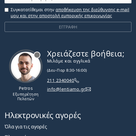
Συγκατατίθεμαι στην
αποθήκευση της διεύθυνσης e-mail
μου και στην αποστολή εμπορικής επικοινωνίας
ΕΓΓΡΑΦΗ
Χρειάζεστε βοήθεια;
Εκτός σύνδεσης
Μιλάμε και αγγλικά
(Δευ-Παρ 8:30-16:00)
211 2340040
Petros
info@lentiamo.gr
Εξυπηρέτηση
Πελατών
Ηλεκτρονικές αγορές
Όλα για τις αγορές