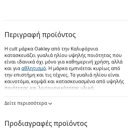
Περιγραφή προϊόντος
Η cult μάρκα Oakley από την Καλιφόρνια
κατασκευάζει γυαλιά ηλίου υψηλής ποιότητας που
είναι ιδανικά όχι μόνο για καθημερινή χρήση, αλλά
και για
αθλητισμό
. Η μάρκα εμπνέεται κυρίως από
την επιστήμη και τις τέχνες. Τα γυαλιά ηλίου είναι
καινοτόμα, κομψά και κατασκευασμένα από υψηλής
ποιότητας και λειτουργικότητας υλικά.
Oakley Holbrook XL OO9417 23 59
είναι αντρικά
Δείτε περισσότερα
γυαλιά ηλίου.
Δείτε πώς φαίνονται πάνω σας αυτά τα γυαλιά ηλίου
με τη λειτουργία του Εικονικού καθρέφτη του
Προδιαγραφές προϊόντος
Lentiamo.