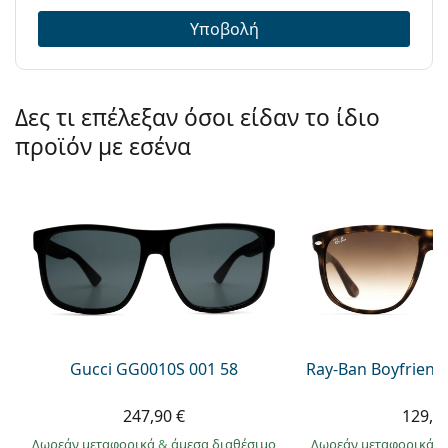
Υποβολή
Δες τι επέλεξαν όσοι είδαν το ίδιο
προϊόν με εσένα
Gucci GG0010S 001 58
Ray-Ban Boyfriend
247,90 €
129,9
Δωρεάν μεταφορικά
&
άμεσα διαθέσιμο
Δωρεάν μεταφορικά
&