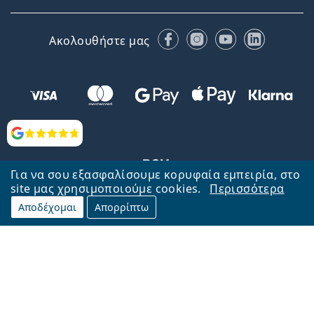
Facebook
Instagram
YouTube
LinkedIn
Ακολουθήστε μας
Αξιολογήσεις
Για να σου εξασφαλίσουμε κορυφαία εμπειρία, στο
site μας χρησιμοποιούμε cookies.
Περισσότερα
Αποδέχομαι
Απορρίπτω
Επιστροφή στην αρχική σελίδα
Στην κορυφή
Το Lentiamo.gr λειτουργεί και ανήκει στην εταιρία Lentiamo s.r.o.,
Τσεχία
Μαζί σας 18 χρόνια.