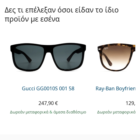
Δες τι επέλεξαν όσοι είδαν το ίδιο
προϊόν με εσένα
Gucci GG0010S 001 58
Ray-Ban Boyfriend
247,90 €
129,9
Δωρεάν μεταφορικά
&
άμεσα διαθέσιμο
Δωρεάν μεταφορικά
&