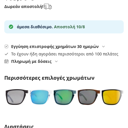
Persol
Δωρεάν αποστολή!
Prada
Όλες οι μάρκες
άμεσα διαθέσιμο.
Αποστολή 10/8
Εγγύηση επιστροφής χρημάτων 30 ημερών
Το έχουν ήδη αγοράσει περισσότεροι από 100 πελάτες
Πληρωμή με δόσεις
Περισσότερες επιλογές χρωμάτων
Συμπληρώστε τις παράμετρους
Διαστάσεις