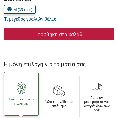
M (59 mm)
Τι μέγεθος γυαλιών θέλω;
Προσθήκη στο καλάθι
Η μόνη επιλογή για τα μάτια σας
Δωρεάν
Επίσημος μετα­
Όλα τα σχέδια σε
μεταφορικά για
πωλητής
απόθεμα
αγορές άνω των
50€