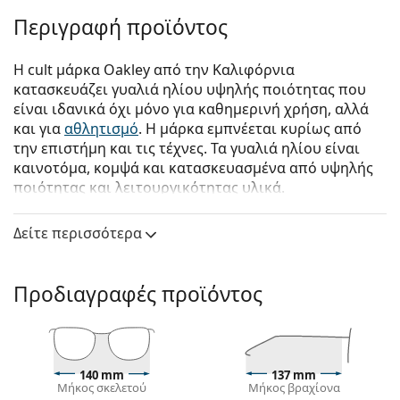
Περιγραφή προϊόντος
Η cult μάρκα Oakley από την Καλιφόρνια
κατασκευάζει γυαλιά ηλίου υψηλής ποιότητας που
είναι ιδανικά όχι μόνο για καθημερινή χρήση, αλλά
και για
αθλητισμό
. Η μάρκα εμπνέεται κυρίως από
την επιστήμη και τις τέχνες. Τα γυαλιά ηλίου είναι
καινοτόμα, κομψά και κατασκευασμένα από υψηλής
ποιότητας και λειτουργικότητας υλικά.
Oakley Holbrook XL OO 9417 05 59
είναι αντρικά
Δείτε περισσότερα
γυαλιά ηλίου.
Δείτε πώς φαίνονται πάνω σας αυτά τα γυαλιά ηλίου
με τη λειτουργία του Εικονικού καθρέφτη του
Προδιαγραφές προϊόντος
Lentiamo.
Σκελετός γυαλιών ηλίου
Το μαύρο χρώμα του σκελετού ταιριάζει απόλυτα
140 mm
137 mm
με το δροσερό χρώμα του δέρματος και τα ανοιχτά
Μήκος σκελετού
Μήκος βραχίονα