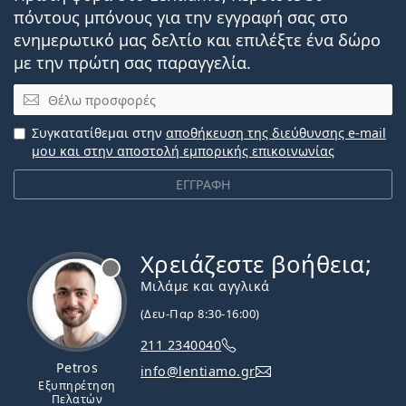
πόντους μπόνους για την εγγραφή σας στο
ενημερωτικό μας δελτίο και επιλέξτε ένα δώρο
με την πρώτη σας παραγγελία.
Email
Συγκατατίθεμαι στην
αποθήκευση της διεύθυνσης e-mail
μου και στην αποστολή εμπορικής επικοινωνίας
ΕΓΓΡΑΦΗ
Χρειάζεστε βοήθεια;
Εκτός σύνδεσης
Μιλάμε και αγγλικά
(Δευ-Παρ 8:30-16:00)
211 2340040
Petros
info@lentiamo.gr
Εξυπηρέτηση
Πελατών