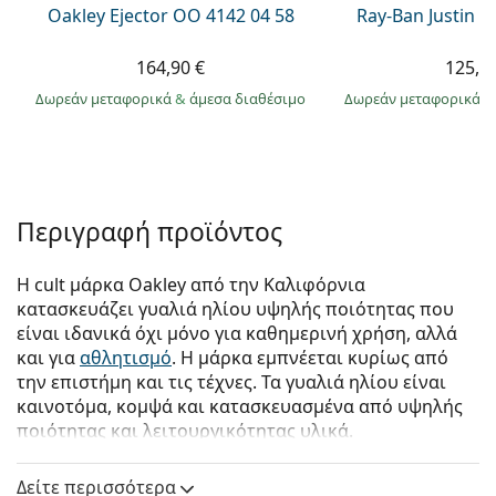
Oakley Ejector OO 4142 04 58
Ray-Ban Justin 
164,90 €
125,9
Δωρεάν μεταφορικά
&
άμεσα διαθέσιμο
Δωρεάν μεταφορικά
&
Περιγραφή προϊόντος
Η cult μάρκα Oakley από την Καλιφόρνια
κατασκευάζει γυαλιά ηλίου υψηλής ποιότητας που
είναι ιδανικά όχι μόνο για καθημερινή χρήση, αλλά
και για
αθλητισμό
. Η μάρκα εμπνέεται κυρίως από
την επιστήμη και τις τέχνες. Τα γυαλιά ηλίου είναι
καινοτόμα, κομψά και κατασκευασμένα από υψηλής
ποιότητας και λειτουργικότητας υλικά.
Oakley Ejector OO 4142 01 58
είναι αντρικά γυαλιά
Δείτε περισσότερα
ηλίου.