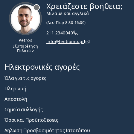
Χρειάζεστε βοήθεια;
Εκτός σύνδεσης
Μιλάμε και αγγλικά
(Δευ-Παρ 8:30-16:00)
211 2340040
Petros
info@lentiamo.gr
Εξυπηρέτηση
Πελατών
Ηλεκτρονικές αγορές
Όλα για τις αγορές
Πληρωμή
Αποστολή
Σημεία συλλογής
Όροι και Προϋποθέσεις
Δήλωση Προσβασιμότητας Ιστοτόπου