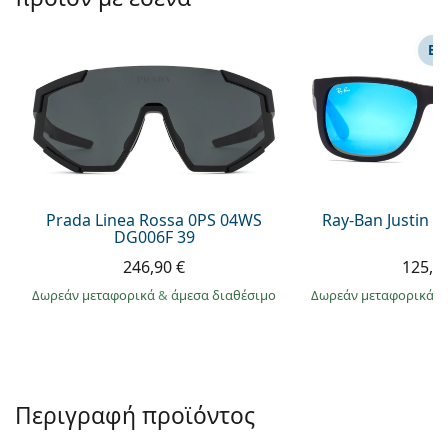
Persol
Prada
ΕΠ
Όλες οι μάρκες
Prada Linea Rossa 0PS 04WS
Ray-Ban Justin 
DG006F 39
246,90 €
125,9
Δωρεάν μεταφορικά
&
άμεσα διαθέσιμο
Δωρεάν μεταφορικά
&
Περιγραφή προϊόντος