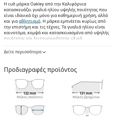
Η cult μάρκα Oakley από την Καλιφόρνια
κατασκευάζει γυαλιά ηλίου υψηλής ποιότητας που
είναι ιδανικά όχι μόνο για καθημερινή χρήση, αλλά
και για
αθλητισμό
. Η μάρκα εμπνέεται κυρίως από
την επιστήμη και τις τέχνες. Τα γυαλιά ηλίου είναι
καινοτόμα, κομψά και κατασκευασμένα από υψηλής
ποιότητας και λειτουργικότητας υλικά.
Oakley Cables OO 9129 05 63
είναι αντρικά γυαλιά
Δείτε περισσότερα
ηλίου.
Δείτε πώς φαίνονται πάνω σας αυτά τα γυαλιά ηλίου
με τη λειτουργία του Εικονικού καθρέφτη του
Προδιαγραφές προϊόντος
Lentiamo.
Σκελετός γυαλιών ηλίου
Ο διαφανής σκελετός ταιριάζει απόλυτα με
132 mm
131 mm
δροσερούς και ζεστούς τόνους δέρματος και με
Μήκος σκελετού
Μήκος βραχίονα
όλα τα χρώματα των μαλλιών.
Οι
ορθογώνιοι σκελετοί γυαλιών ηλίου
είναι
ιδανική επιλογή για όσους έχουν οβάλ ή