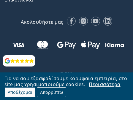
Facebook
Instagram
YouTube
LinkedIn
Ακολουθήστε μας
Αξιολογήσεις
Για να σου εξασφαλίσουμε κορυφαία εμπειρία, στο
site μας χρησιμοποιούμε cookies.
Περισσότερα
Αποδέχομαι
Απορρίπτω
Επιστροφή στην αρχική σελίδα
Στην κορυφή
Το Lentiamo.gr λειτουργεί και ανήκει στην εταιρία Lentiamo s.r.o.,
Τσεχία
Μαζί σας 18 χρόνια.