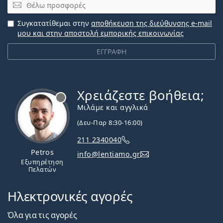
Email
Συγκατατίθεμαι στην
αποθήκευση της διεύθυνσης e-mail
μου και στην αποστολή εμπορικής επικοινωνίας
ΕΓΓΡΑΦΗ
Χρειάζεστε βοήθεια;
Εκτός σύνδεσης
Μιλάμε και αγγλικά
(Δευ-Παρ 8:30-16:00)
211 2340040
Petros
info@lentiamo.gr
Εξυπηρέτηση
Πελατών
Ηλεκτρονικές αγορές
Όλα για τις αγορές