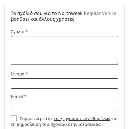
Κατηγορία:
Γυαλιά Ηλίου Επώνυμες Μάρκες
To σχόλιό σου για το Northweek
Regular Venice
Μάρκα:
Northweek
βοηθάει και άλλους χρήστες
Χρήση:
Μόδα
Σχόλιο
*
Κωδικός
Regular Venice
Προϊόντος /
Μοντέλο:
Όνομα
*
E-mail
*
Συμφωνώ με την
επεξεργασία των δεδομένων
και
τη δημοσίευση του σχολίου στην ιστοσελίδα