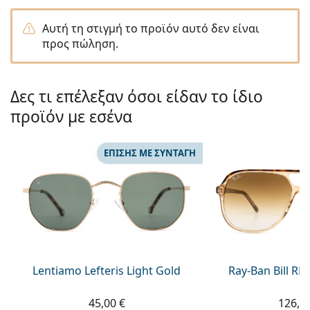
Persol
Αυτή τη στιγμή το προϊόν αυτό δεν είναι
Prada
προς πώληση.
Όλες οι μάρκες
Δες τι επέλεξαν όσοι είδαν το ίδιο
προϊόν με εσένα
ΕΠΊΣΗΣ ΜΕ ΣΥΝΤΑΓΉ
Lentiamo Lefteris Light Gold
Ray-Ban Bill R
45,00 €
126,9