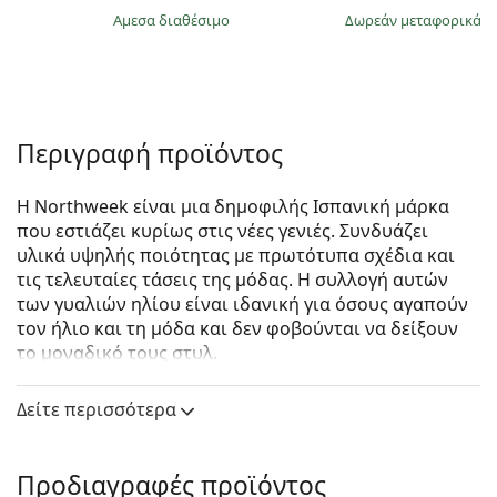
άμεσα διαθέσιμο
Δωρεάν μεταφορικά
&
Περιγραφή προϊόντος
Η Northweek είναι μια δημοφιλής Ισπανική μάρκα
που εστιάζει κυρίως στις νέες γενιές. Συνδυάζει
υλικά υψηλής ποιότητας με πρωτότυπα σχέδια και
τις τελευταίες τάσεις της μόδας. Η συλλογή αυτών
των γυαλιών ηλίου είναι ιδανική για όσους αγαπούν
τον ήλιο και τη μόδα και δεν φοβούνται να δείξουν
το μοναδικό τους στυλ.
Northweek Regular Venice
είναι unisex γυαλιά ηλίου.
Δείτε περισσότερα
Σκελετός γυαλιών ηλίου
Το μαύρο χρώμα του σκελετού ταιριάζει απόλυτα
Προδιαγραφές προϊόντος
με το δροσερό χρώμα του δέρματος και τα ανοιχτά