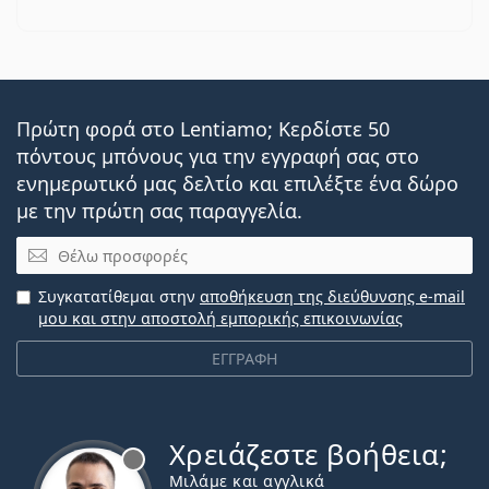
Πρώτη φορά στο Lentiamo; Κερδίστε 50
πόντους μπόνους για την εγγραφή σας στο
ενημερωτικό μας δελτίο και επιλέξτε ένα δώρο
με την πρώτη σας παραγγελία.
Email
Συγκατατίθεμαι στην
αποθήκευση της διεύθυνσης e-mail
μου και στην αποστολή εμπορικής επικοινωνίας
ΕΓΓΡΑΦΗ
Χρειάζεστε βοήθεια;
Εκτός σύνδεσης
Μιλάμε και αγγλικά