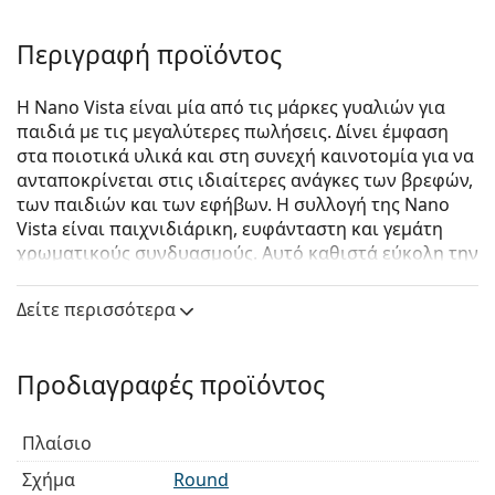
Περιγραφή προϊόντος
Η Nano Vista είναι μία από τις μάρκες γυαλιών για
παιδιά με τις μεγαλύτερες πωλήσεις. Δίνει έμφαση
στα ποιοτικά υλικά και στη συνεχή καινοτομία για να
ανταποκρίνεται στις ιδιαίτερες ανάγκες των βρεφών,
των παιδιών και των εφήβων. Η συλλογή της Nano
Vista είναι παιχνιδιάρικη, ευφάνταστη και γεμάτη
χρωματικούς συνδυασμούς. Αυτό καθιστά εύκολη την
επιλογή των γυαλιών που ταιριάζουν στο στυλ και το
γούστο του παιδιού σας.
Δείτε περισσότερα
Το μοντέλο Sprite SC 3.0 διαθέτει δύο ρυθμιζόμενους
υφασμάτινους ιμάντες που βοηθούν στην εξάλειψη
Προδιαγραφές προϊόντος
του κινδύνου απώλειας των γυαλιών και
εξασφαλίζουν καλύτερη στερέωση στο κεφάλι κατά
τη διάρκεια διαφόρων παιδικών δραστηριοτήτων.
Πλαίσιο
Nano Vista Sprite SC 3.0 NAO30601 (clip-on)
είναι
Σχήμα
Round