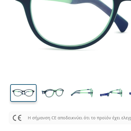
107 mm
Μήκος σκελετού
Μήκος
φακού
36 mm
46 mm
Ύψος φακού
Μήκος φακού
Η σήμανση CE αποδεικνύει ότι το προϊόν έχει ελεγ