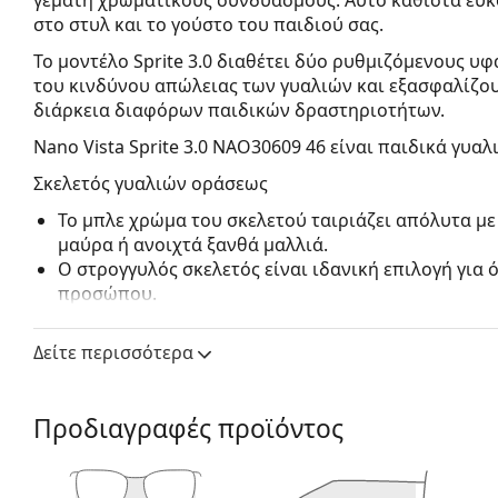
στο στυλ και το γούστο του παιδιού σας.
Το μοντέλο Sprite 3.0 διαθέτει δύο ρυθμιζόμενους υ
του κινδύνου απώλειας των γυαλιών και εξασφαλίζου
διάρκεια διαφόρων παιδικών δραστηριοτήτων.
Nano Vista Sprite 3.0 NAO30609 46
είναι παιδικά γυαλ
Σκελετός γυαλιών οράσεως
Το μπλε χρώμα του σκελετού ταιριάζει απόλυτα με
μαύρα ή ανοιχτά ξανθά μαλλιά.
Ο στρογγυλός σκελετός είναι ιδανική επιλογή για
προσώπου.
Ο σκελετός των γυαλιών είναι κατασκευασμένος α
προσφέρει υψηλή αντοχή, άνετη χρήση και εξαιρετ
Δείτε περισσότερα
Τα γυαλιά γυαλιά με περίγραμμα σκελετού έχουν 
αποτελούνται από μπροστινό σκελετό και ένα ζευ
συμπληρώσουν το στυλ σας χάρη στον αξιοσημείω
Προδιαγραφές προϊόντος
πλεονεκτήματά τους είναι η ανθεκτικότητα και το 
τον προστατεύουν από ζημιές. Αυτός ο τύπος σκελ
συμπεριλαμβανομένων των φακών με μεγαλύτερη ο