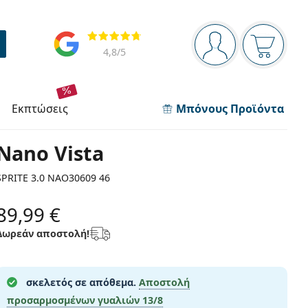
Πίνακας πλοήγησης
Αξιολογήσεις
Είστε συνδεδεμέν
Το καλάθ
4,8
/5
εκπτώσεις
Μπόνους Προϊόντα
Nano Vista
SPRITE 3.0 NAO30609 46
89,99 €
Δωρεάν αποστολή!
σκελετός σε απόθεμα.
Αποστολή
προσαρμοσμένων γυαλιών
13/8