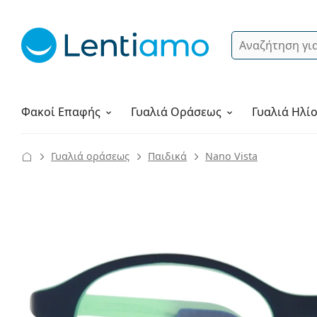
Αναζήτηση
Σύνδεση
Πλοήγηση στη σελίδα
Υγρά φακών
Πώς να παραγγείλετε
Φακοί Επαφής
Γυαλιά
Οράσεως
Γυαλιά Ηλί
Γυαλιά οράσεως
Παιδικά
Nano Vista