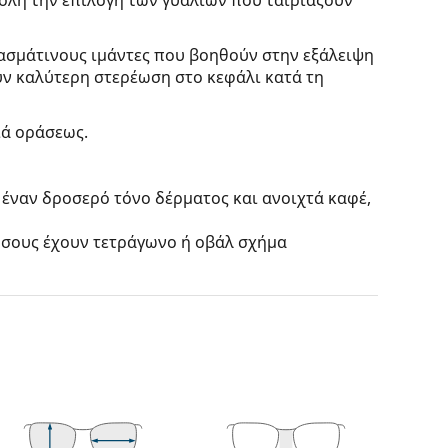
φασμάτινους ιμάντες που βοηθούν στην εξάλειψη
ν καλύτερη στερέωση στο κεφάλι κατά τη
ιά οράσεως.
 έναν δροσερό τόνο δέρματος και ανοιχτά καφέ,
 όσους έχουν τετράγωνο ή οβάλ σχήμα
πό υψηλής ποιότητας πλαστικό, το οποίο
ική εμφάνιση.
τους πιο συνηθισμένους τύπους σκελετών που
γάρι βραχίονες. Θα ανυψώσουν και θα
το σχεδιασμό τους. Μερικά από τα
γεγονός ότι περικλείουν πλήρως τον φακό και
ετού είναι κατάλληλος για όλους τους φακούς,
πτική ισχύ.