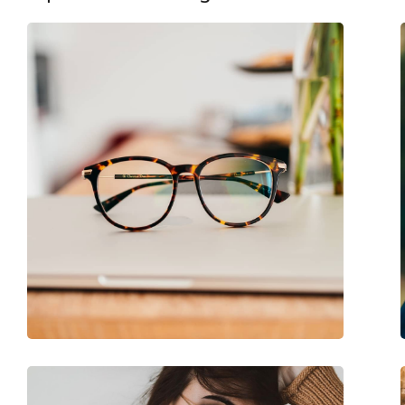
Γέφυρα:
14 mm
Βάρος:
70 γρ
Ρυθμιζόμενα μαξιλάρια μύτης:
Όχι
Εύκαμπτη άρθρωση:
Ναι
Clip-on:
Όχι
Αξεσουάρ
Παρέχονται με θήκη:
Ναι
Πανί καθαρισμού:
Ναι
Άλλα
Τύπος:
Παιδικά
Κατηγορία:
Γυαλιά οράσεως
Μάρκα:
Nano Vista
Κωδικός Προϊόντος / Μοντέλο:
Sprite 3.0 NAO3060