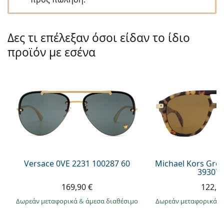
Gucci
Όλα τα υγρά φακών
Εκτό
Όλες οι μάρκες
Persol
Δες τι επέλεξαν όσοι είδαν το ίδιο
Prada
προϊόν με εσένα
Όλες οι μάρκες
Versace 0VE 2231 100287 60
Michael Kors Gr
393073
169,90 €
122,9
Δωρεάν μεταφορικά
&
άμεσα διαθέσιμο
Δωρεάν μεταφορικά
&