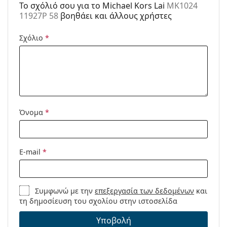
To σχόλιό σου για το Michael Kors Lai
MK1024
Κωδικός
MK1024 11927P 58
11927P 58
βοηθάει και άλλους χρήστες
Προϊόντος /
Μοντέλο:
Σχόλιο
*
Όνομα
*
E-mail
*
Συμφωνώ με την
επεξεργασία των δεδομένων
και
τη δημοσίευση του σχολίου στην ιστοσελίδα
Υποβολή