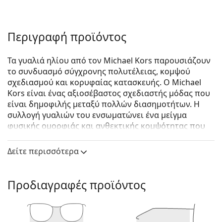
Περιγραφή προϊόντος
Τα γυαλιά ηλίου από τον Michael Kors παρουσιάζουν
το συνδυασμό σύγχρονης πολυτέλειας, κομψού
σχεδιασμού και κορυφαίας κατασκευής. Ο Michael
Kors είναι ένας αξιοσέβαστος σχεδιαστής μόδας που
είναι δημοφιλής μεταξύ πολλών διασημοτήτων. Η
συλλογή γυαλιών του ενσωματώνει ένα μείγμα
φυσικής ομορφιάς και ανθεκτικής κομψότητας που
το καθιστά το τέλειο αξεσουάρ μόδας για όσους
αγαπούν τον εξαιρετικό συνδυασμό μοναδικού στυλ,
Δείτε περισσότερα
χρωμάτων και ποιοτικών υλικών.
Michael Kors Lai MK1024 11927P 58
είναι γυναικεία
Προδιαγραφές προϊόντος
γυαλιά ηλίου.
Δείτε πώς φαίνονται πάνω σας αυτά τα γυαλιά ηλίου
με τη λειτουργία του Εικονικού καθρέφτη του