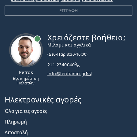
ΕΓΓΡΑΦΗ
Χρειάζεστε βοήθεια;
Εκτός σύνδεσης
Μιλάμε και αγγλικά
(Δευ-Παρ 8:30-16:00)
211 2340040
Petros
info@lentiamo.gr
Εξυπηρέτηση
Πελατών
Ηλεκτρονικές αγορές
Όλα για τις αγορές
Πληρωμή
Αποστολή