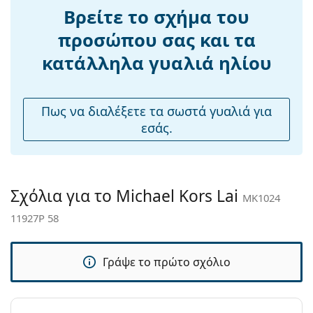
Γέφυρα:
13 mm
Βρείτε το σχήμα του
Εξερευνήστε την πλήρη γκάμα
γυαλιών ηλίου
για να
Βάρος:
50 γρ
βρείτε περισσότερα μοντέλα από δημοφιλείς μάρκες.
προσώπου σας και τα
Ρυθμιζόμενα
Ναι
κατάλληλα γυαλιά ηλίου
μαξιλάρια
μύτης:
Αξεσουάρ
Πως να διαλέξετε τα σωστά γυαλιά για
εσάς.
Παρέχονται με
Ναι
θήκη:
Πανί
Ναι
καθαρισμού:
Σχόλια για το Michael Kors Lai
MK1024
Άλλα
11927P 58
Τύπος:
Γυναικεία
Κατηγορία:
Γυαλιά Ηλίου Επώνυμες Μάρκες
Γράψε το πρώτο σχόλιο
Μάρκα:
Michael Kors
Χρήση:
Μόδα