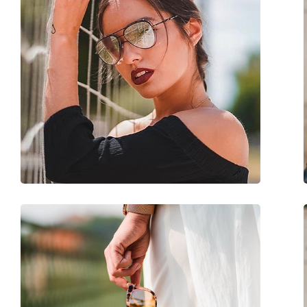
Σκελετός:
Μεταλλικό
Διαστάσεις:
M
Μήκος σκελετού:
135 mm
Μήκος βραχίονα:
135 mm
Γέφυρα:
13 mm
Βάρος:
130 γρ
Ρυθμιζόμενα μαξιλάρια μύτης:
Ναι
Αξεσουάρ
Παρέχονται με θήκη:
Ναι
Πανί καθαρισμού:
Ναι
Άλλα
Τύπος:
Γυναικεία
Κατηγορία:
Γυαλιά Ηλίου Επώ
Μάρκα:
Michael Kors