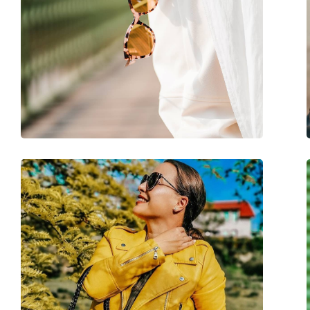
Χρήση:
Μόδα
Κωδικός Προϊόντος / Μοντέλο:
MK5004 1017R1 59
Διαθέσιμο με συνταγή:
Όχι