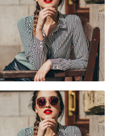
νυμες Μάρκες