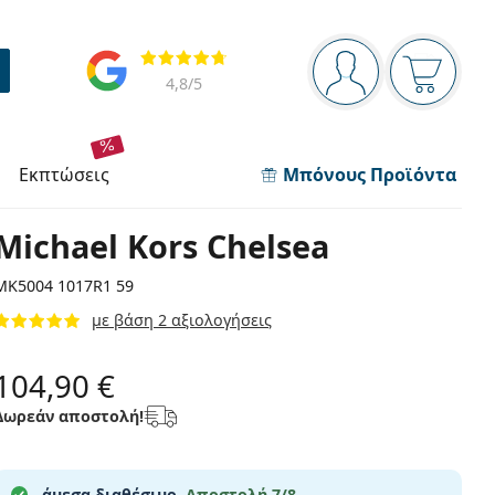
Πίνακας πλοήγησης
Αξιολογήσεις
Είστε συνδεδεμέν
Το καλάθ
4,8
/5
εκπτώσεις
Μπόνους Προϊόντα
Michael Kors Chelsea
MK5004 1017R1 59
με βάση 2 αξιολογήσεις
104,90 €
Δωρεάν αποστολή!
άμεσα διαθέσιμο.
Αποστολή 7/8