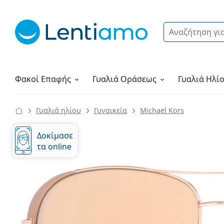
Αναζήτηση
Σύνδεση
Πλοήγηση στη σελίδα
Υγρά φακών
Πώς να παραγγείλετε
Φακοί Επαφής
Γυαλιά
Οράσεως
Γυαλιά Ηλί
Γυαλιά ηλίου
Γυναικεία
Michael Kors
Δοκίμασε
τα online