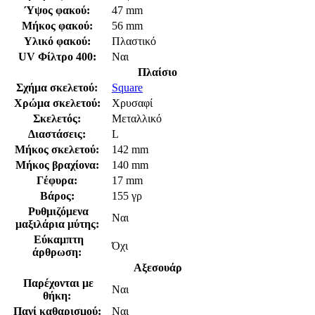
Ύψος φακού:
47 mm
Μήκος φακού:
56 mm
Υλικό φακού:
Πλαστικό
UV Φίλτρο 400:
Ναι
Πλαίσιο
Σχήμα σκελετού:
Square
Χρώμα σκελετού:
Χρυσαφί
Σκελετός:
Μεταλλικό
Διαστάσεις:
L
Μήκος σκελετού:
142 mm
Μήκος βραχίονα:
140 mm
Γέφυρα:
17 mm
Βάρος:
155 γρ
Ρυθμιζόμενα
Ναι
μαξιλάρια μύτης:
Εύκαμπτη
Όχι
άρθρωση:
Αξεσουάρ
Παρέχονται με
Ναι
θήκη:
Πανί καθαρισμού:
Ναι