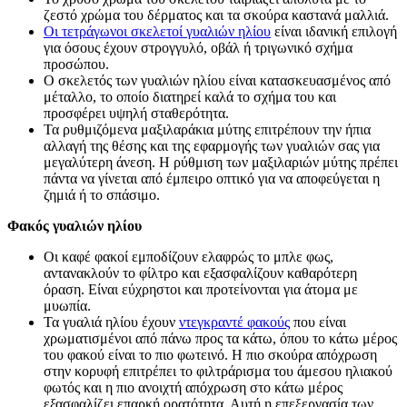
ζεστό χρώμα του δέρματος και τα σκούρα καστανά μαλλιά.
Οι τετράγωνοι σκελετοί γυαλιών ηλίου
είναι ιδανική επιλογή
για όσους έχουν στρογγυλό, οβάλ ή τριγωνικό σχήμα
προσώπου.
Ο σκελετός των γυαλιών ηλίου είναι κατασκευασμένος από
μέταλλο, το οποίο διατηρεί καλά το σχήμα του και
προσφέρει υψηλή σταθερότητα.
Τα ρυθμιζόμενα μαξιλαράκια μύτης επιτρέπουν την ήπια
αλλαγή της θέσης και της εφαρμογής των γυαλιών σας για
μεγαλύτερη άνεση. Η ρύθμιση των μαξιλαριών μύτης πρέπει
πάντα να γίνεται από έμπειρο οπτικό για να αποφεύγεται η
ζημιά ή το σπάσιμο.
Φακός γυαλιών ηλίου
Οι καφέ φακοί εμποδίζουν ελαφρώς το μπλε φως,
αντανακλούν το φίλτρο και εξασφαλίζουν καθαρότερη
όραση. Είναι εύχρηστοι και προτείνονται για άτομα με
μυωπία.
Τα γυαλιά ηλίου έχουν
ντεγκραντέ φακούς
που είναι
χρωματισμένοι από πάνω προς τα κάτω, όπου το κάτω μέρος
του φακού είναι το πιο φωτεινό. Η πιο σκούρα απόχρωση
στην κορυφή επιτρέπει το φιλτράρισμα του άμεσου ηλιακού
φωτός και η πιο ανοιχτή απόχρωση στο κάτω μέρος
εξασφαλίζει επαρκή ορατότητα. Αυτή η επεξεργασία των