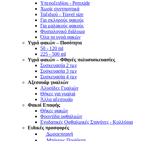
Υπεροξειδίου - Peroxide
Χωρίς συντηρητικά
Ταξιδιού - Travel size
Για σκληρούς φακούς
Για μαλακούς φακούς
Φυσιολογικό διάλυμα
Όλα τα υγρά φακών
Υγρά φακών –
Ποσότητα
50 - 120 ml
225 - 500 ml
Υγρά φακών –
Φθηνές
πολυσυσκευασίες
Συσκευασία 2 τμχ
Συσκευασία 3 τμχ
Συσκευασία 4 τμχ
Αξεσουάρ γυαλιών
Αλυσίδες Γυαλιών
Θήκες για γυαλιά
Άλλα αξεσουάρ
Φακοί Επαφής
Θήκες φακών
Φροντίδα οφθαλμών
Ενυδατικές Οφθαλμικές Σταγόνες - Κολλύρια
Ειδικές προσφορές
Δωροεπιταγή
Μπόνους Προϊόντα