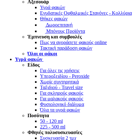
Αξεσουάρ
Υγρά φακών
Ενυδατικές Οφθαλμικές Σταγόνες - Κολλύρια
Θήκες φακών
Δωροεπιταγή
Μπόνους Προϊόντα
Έμπνευση και συμβουλές
Πως να αγοράσετε φακούς online
Τακτική παράδοση φακών
Όλοι οι φάκοι
Υγρά φακών
Είδος
Για όλες τις χρήσεις
Υπεροξειδίου - Peroxide
Χωρίς συντηρητικά
Ταξιδιού - Travel size
Για σκληρούς φακούς
Για μαλακούς φακούς
Φυσιολογικό διάλυμα
Όλα τα υγρά φακών
Ποσότητα
50 - 120 ml
225 - 500 ml
Φθηνές
πολυσυσκευασίες
Συσκευασία 2 τμχ