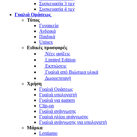
Συσκευασία 3 τμχ
Συσκευασία 4 τμχ
Γυαλιά
Οράσεως
Τύπος
Γυναικεία
Ανδρικά
Παιδικά
Unisex
Ειδικές προσφορές
Νέες αφίξεις
Limited Edition
Εκπτώσεις
Γυαλιά από Βιώσιμα υλικά
Δωροεπιταγή
Χρήση
Γυαλιά
Οράσεως
Γυαλιά υπολογιστή
Γυαλιά για gamers
Clip-on
Γυαλιά ανάγνωσης
Γυαλιά ηλίου ανάγνωσης
Γυαλιά ανάγνωσης για υπολογιστή
Μάρκα
Lentiamo