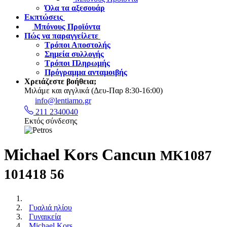
Όλα τα αξεσουάρ
Εκπτώσεις
Μπόνους Προϊόντα
Πώς να παραγγείλετε
Τρόποι Αποστολής
Σημεία συλλογής
Τρόποι Πληρωμής
Πρόγραμμα ανταμοιβής
Χρειάζεστε βοήθεια;
Μιλάμε και αγγλικά
(Δευ-Παρ 8:30-16:00)
info@lentiamo.gr
211 2340040
Εκτός σύνδεσης
Michael Kors Cancun
MK1087
101418 56
Γυαλιά ηλίου
Γυναικεία
Michael Kors