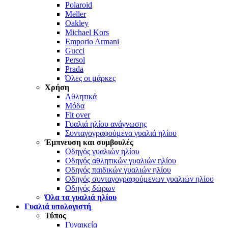
Polaroid
Meller
Oakley
Michael Kors
Emporio Armani
Gucci
Persol
Prada
Όλες οι μάρκες
Χρήση
Αθλητικά
Μόδα
Fit over
Γυαλιά ηλίου ανάγνωσης
Συνταγογραφούμενα γυαλιά ηλίου
Έμπνευση και συμβουλές
Οδηγός γυαλιών ηλίου
Οδηγός αθλητικών γυαλιών ηλίου
Οδηγός παιδικών γυαλιών ηλίου
Οδηγός συνταγογραφούμενων γυαλιών ηλίου
Οδηγός δώρων
Όλα τα γυαλιά ηλίου
Γυαλιά υπολογιστή
Τύπος
Γυναικεία