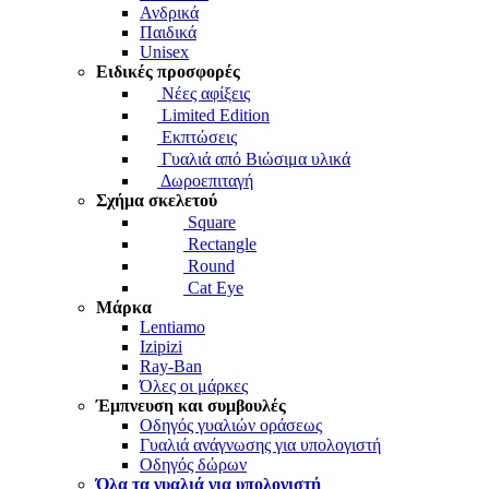
Ανδρικά
Παιδικά
Unisex
Ειδικές προσφορές
Νέες αφίξεις
Limited Edition
Εκπτώσεις
Γυαλιά από Βιώσιμα υλικά
Δωροεπιταγή
Σχήμα σκελετού
Square
Rectangle
Round
Cat Eye
Μάρκα
Lentiamo
Izipizi
Ray-Ban
Όλες οι μάρκες
Έμπνευση και συμβουλές
Οδηγός γυαλιών οράσεως
Γυαλιά ανάγνωσης για υπολογιστή
Οδηγός δώρων
Όλα τα γυαλιά για υπολογιστή