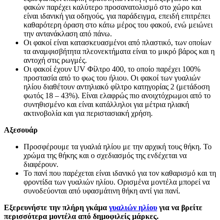
φακών παρέχει καλύτερο προσανατολισμό στο χώρο και
είναι ιδανική για οδηγούς, για παράδειγμα, επειδή επιτρέπει
καθαρότερη όραση στο κάτω μέρος του φακού, ενώ μειώνει
την αντανάκλαση από πάνω.
Οι φακοί είναι κατασκευασμένοι από πλαστικό, των οποίων
τα αναμφισβήτητα πλεονεκτήματα είναι το μικρό βάρος και η
αντοχή στις ρωγμές.
Οι φακοί έχουν UV Φίλτρο 400, το οποίο παρέχει 100%
προστασία από το φως του ήλιου. Οι φακοί των γυαλιών
ηλίου διαθέτουν αντηλιακό φίλτρο κατηγορίας 2 (μετάδοση
φωτός 18 – 43%). Είναι ελαφρώς πιο ανοιχτόχρωμοι από το
συνηθισμένο και είναι κατάλληλοι για μέτρια ηλιακή
ακτινοβολία και για περιστασιακή χρήση.
Αξεσουάρ
Προσφέρουμε τα γυαλιά ηλίου με την αρχική τους θήκη. Το
χρώμα της θήκης και ο σχεδιασμός της ενδέχεται να
διαφέρουν.
Το πανί που παρέχεται είναι ιδανικό για τον καθαρισμό και τη
φροντίδα των γυαλιών ηλίου. Ορισμένα μοντέλα μπορεί να
συνοδεύονται από υφασμάτινη θήκη αντί για πανί.
Εξερευνήστε την πλήρη γκάμα
γυαλιών ηλίου
για να βρείτε
περισσότερα μοντέλα από δημοφιλείς μάρκες.