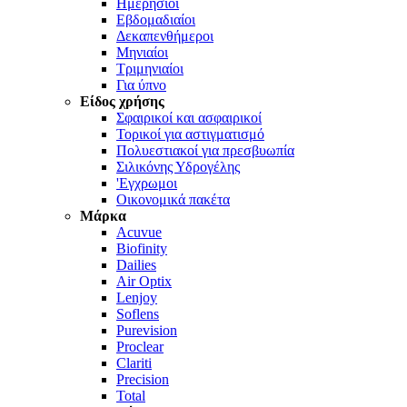
Ημερήσιοι
Εβδομαδιαίοι
Δεκαπενθήμεροι
Μηνιαίοι
Τριμηνιαίοι
Για ύπνο
Είδος χρήσης
Σφαιρικοί και ασφαιρικοί
Τορικοί για αστιγματισμό
Πολυεστιακοί για πρεσβυωπία
Σιλικόνης Υδρογέλης
'Εγχρωμοι
Οικονομικά πακέτα
Μάρκα
Acuvue
Biofinity
Dailies
Air Optix
Lenjoy
Soflens
Purevision
Proclear
Clariti
Precision
Total