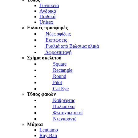
Γυναικεία
Ανδρικά
Παιδικά
Unisex
Ειδικές προσφορές
Νέες αφίξεις
Εκπτώσεις
Γυαλιά από Βιώσιμα υλικά
Δωροεπιταγή
Σχήμα σκελετού
Square
Rectangle
Round
Pilot
Cat Eye
Τύπος φακών
Καθρέφτης
Πολωμένα
Φωτοχρωμικοί
Ντεγκραντέ
Μάρκα
Lentiamo
Ray-Ban