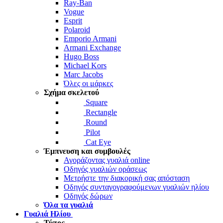
Ray-Ban
Vogue
Esprit
Polaroid
Emporio Armani
Armani Exchange
Hugo Boss
Michael Kors
Marc Jacobs
Όλες οι μάρκες
Σχήμα σκελετού
Square
Rectangle
Round
Pilot
Cat Eye
Έμπνευση και συμβουλές
Αγοράζοντας γυαλιά online
Οδηγός γυαλιών οράσεως
Μετρήστε την διακορική σας απόσταση
Οδηγός συνταγογραφούμενων γυαλιών ηλίου
Οδηγός δώρων
Όλα τα γυαλιά
Γυαλιά Ηλίου
Τύπος