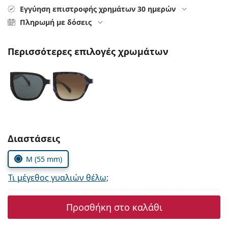
Persol
Εγγύηση επιστροφής χρημάτων 30 ημερών
Πληρωμή με δόσεις
Prada
Όλες οι μάρκες
Περισσότερες επιλογές χρωμάτων
Συμπληρώστε τις παράμετρους
Διαστάσεις
M (55 mm)
Τι μέγεθος γυαλιών θέλω;
Προσθήκη στο καλάθι