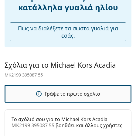
κατάλληλα γυαλιά ηλίου
Βάρος:
225 γρ
Ρυθμιζόμενα
Όχι
μαξιλάρια
Πως να διαλέξετε τα σωστά γυαλιά για
μύτης:
εσάς.
Εύκαμπτη
Όχι
άρθρωση:
Αξεσουάρ
Σχόλια για το Michael Kors Acadia
Παρέχονται με
Ναι
MK2199 395087 55
θήκη:
Πανί
Ναι
καθαρισμού:
Γράψε το πρώτο σχόλιο
Άλλα
Τύπος:
Γυναικεία
To σχόλιό σου για το Michael Kors Acadia
Κατηγορία:
Γυαλιά Ηλίου Επώνυμες Μάρκες
MK2199 395087 55
βοηθάει και άλλους χρήστες
Μάρκα:
Michael Kors