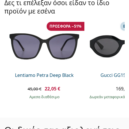
Δες τι επέλεξαν όσοι είδαν το ίδιο
προϊόν με εσένα
ΠΡΟΣΦΟΡΆ −51%
ΕΠ
Lentiamo Petra Deep Black
Gucci GG157
22,05 €
169,9
45,00 €
άμεσα διαθέσιμο
Δωρεάν μεταφορικά
&