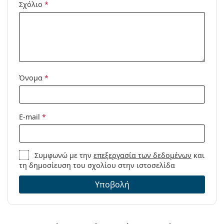
Σχόλιο
*
Χρήση:
Μόδα
Κωδικός
MK2199 395087 55
Προϊόντος /
Μοντέλο:
Όνομα
*
E-mail
*
Συμφωνώ με την
επεξεργασία των δεδομένων
και
τη δημοσίευση του σχολίου στην ιστοσελίδα
Υποβολή