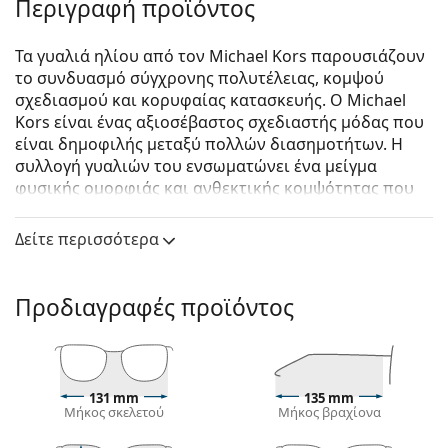
Περιγραφή προϊόντος
Τα γυαλιά ηλίου από τον Michael Kors παρουσιάζουν
το συνδυασμό σύγχρονης πολυτέλειας, κομψού
σχεδιασμού και κορυφαίας κατασκευής. Ο Michael
Kors είναι ένας αξιοσέβαστος σχεδιαστής μόδας που
είναι δημοφιλής μεταξύ πολλών διασημοτήτων. Η
συλλογή γυαλιών του ενσωματώνει ένα μείγμα
φυσικής ομορφιάς και ανθεκτικής κομψότητας που
το καθιστά το τέλειο αξεσουάρ μόδας για όσους
αγαπούν τον εξαιρετικό συνδυασμό μοναδικού στυλ,
Δείτε περισσότερα
χρωμάτων και ποιοτικών υλικών.
Michael Kors Acadia MK2199 395087 55
είναι
Προδιαγραφές προϊόντος
γυναικεία γυαλιά ηλίου.
Δείτε πώς φαίνονται πάνω σας αυτά τα γυαλιά ηλίου
με τη λειτουργία του Εικονικού καθρέφτη του
Lentiamo.
131 mm
135 mm
Μήκος σκελετού
Μήκος βραχίονα
Σκελετός γυαλιών ηλίου