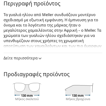
Περιγραφή προϊόντος
Τα γυαλιά ηλίου από Meller συνδυάζουν μοντέρνο
σχεδιασμό με εξωτική εμφάνιση. Η έμπνευση για το
όνομα και το λογότυπο της μάρκας ήταν ο
μεγαλύτερος χαμαιλέοντας στην Αφρική – ο Meller. Τα
χρώματα των γυαλιών ηλίου σχεδιάστηκαν για να
υπενθυμίζουν στους χρήστες τη χρωματική
αποτύπωση των χαμαιλεόντων και των πιο όμορφων
τοποθεσιών στην Αφρικανική ήπειρο. Η
δημιουργικότητα και η πρωτοτυπία είναι η κινητήρια
Δείτε περισσότερα
δύναμη αυτής της μάρκας από τη Βαρκελώνη.
Meller Endo All Black
είναι unisex γυαλιά ηλίου.
Προδιαγραφές προϊόντος
Σκελετός γυαλιών ηλίου
Το μαύρο χρώμα του σκελετού ταιριάζει απόλυτα
με το δροσερό χρώμα του δέρματος και τα ανοιχτά
ξανθά, ανοιχτά καφέ ή μαύρα μαλλιά.
130 mm
130 mm
Μήκος σκελετού
Μήκος βραχίονα
Οι τετράγωνοι σκελετοί γυαλιών ηλίου
είναι
ιδανική επιλογή για όσους έχουν στρογγυλό, οβάλ