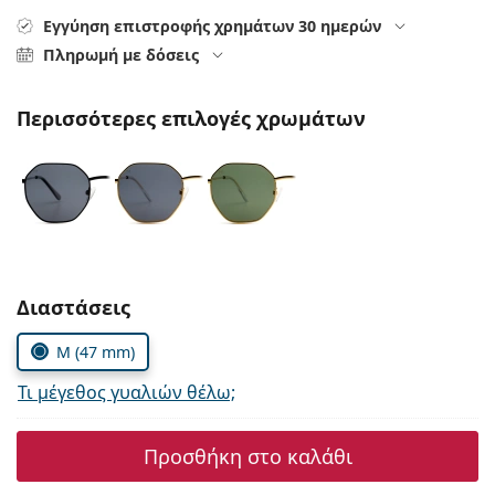
Gucci
Όλα τα υγρά φακών
Εκτό
Εγγύηση επιστροφής χρημάτων 30 ημερών
Όλες οι μάρκες
Persol
Πληρωμή με δόσεις
Prada
Περισσότερες επιλογές χρωμάτων
Όλες οι μάρκες
Συμπληρώστε τις παράμετρους
Διαστάσεις
M (47 mm)
Τι μέγεθος γυαλιών θέλω;
Προσθήκη στο καλάθι