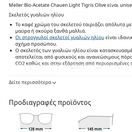
Meller Bio-Acetate Chauen Light Tigris Olive
είναι unise
Σκελετός γυαλιών ηλίου
Το καφέ χρώμα του σκελετού ταιριάζει απόλυτα με
μαύρα ή σκούρα ξανθά μαλλιά.
Οι στρογγυλοί σκελετοί γυαλιών ηλίου
είναι ιδανι
σχήμα προσώπου.
Ο σκελετός των γυαλιών ηλίου είναι κατασκευασμέν
αποτελείται από φυσικούς και ανανεώσιμους πόρ
CO2 καθώς και στην εξάρτηση από περιορισμένες ο
πιο φιλική προς το περιβάλλον εναλλακτική λύση 
συμβάλλει στην προστασία του περιβάλλοντος.
Δείτε περισσότερα
Φακός γυαλιών ηλίου
Οι πράσινοι φακοί μειώνουν την ένταση του φωτός
Προδιαγραφές προϊόντος
αλλοιώνουν τα χρώματα.
Οι σύγχρονοι πολωμένοι φακοί με τεχνολογία TAC (
ορατότητα και είναι ιδιαίτερα ανθεκτικοί στα γδα
Χάρη στη μοναδική τεχνολογία των
πολωμένων φ
όραση, εξαλείφουν τις ανεπιθύμητες αντανακλάσε
128 mm
145 mm