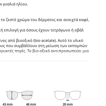
x γυαλιά ηλίου.
 το ζεστό χρώμα του δέρματος και ανοιχτά καφέ,
κή επιλογή για όσους έχουν τετράγωνο ή οβάλ
ος από βιοοξικό (bio-acetate). Αυτό το υλικό
ους που συμβάλλουν στη μείωση των εκπομπών
ρυκτές πηγές. Το βιο-οξικό αντιπροσωπεύει μια
σε σχέση με τα συνηθισμένα υλικά σκελετών και
 χωρίς να επηρεάζουν την αντίθεση ή να
Tri Acetate Cellulose) παρέχουν εκπληκτική
ρσίματα.
ακών
, αυτά τα γυαλιά ηλίου προσφέρουν τέλεια
ις και προστατεύουν τα μάτια από την υπεριώδη
43 mm
48 mm
20 mm