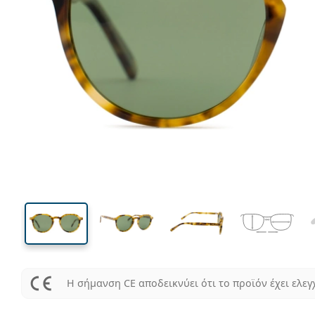
128 mm
Μήκος σκελετού
Μήκος
φακού
43 mm
48 mm
Ύψος φακού
Μήκος φακού
Η σήμανση CE αποδεικνύει ότι το προϊόν έχει ελεγ