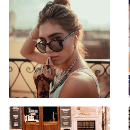
Σχήμα σκελετού:
Round
Χρώμα σκελετού:
Καφέ
Σκελετός:
Οικολογικό - Βιο-ο
Διαστάσεις:
S
Μήκος σκελετού:
128 mm
Μήκος βραχίονα:
145 mm
Γέφυρα:
20 mm
Βάρος:
135 γρ
Ρυθμιζόμενα μαξιλάρια μύτης:
Όχι
Εύκαμπτη άρθρωση:
Όχι
Αξεσουάρ
Παρέχονται με θήκη:
Ναι
Πανί καθαρισμού:
Ναι
Άλλα