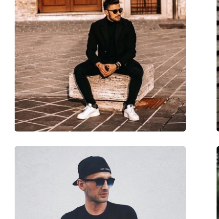
Τύπος:
Unisex
Κατηγορία:
Γυαλιά Ηλίου Επώ
Μάρκα:
Meller
Χρήση:
Μόδα
Κωδικός Προϊόντος / Μοντέλο:
Chauen Light Tigris 