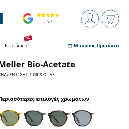
Πίνακας πλοήγησης
Αξιολογήσεις
Είστε συνδεδεμέν
Το καλάθ
4,8
/5
εκπτώσεις
Μπόνους Προϊόντα
Meller Bio-Acetate
CHAUEN LIGHT TIGRIS OLIVE
Περισσότερες επιλογές χρωμάτων