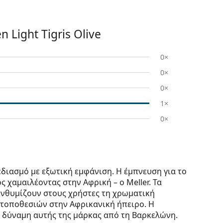
 Light Tigris Olive
0×
0×
0×
1×
0×
διασμό με εξωτική εμφάνιση. Η έμπνευση για το
 χαμαιλέοντας στην Αφρική – ο Meller. Τα
ενθυμίζουν στους χρήστες τη χρωματική
τοποθεσιών στην Αφρικανική ήπειρο. Η
α δύναμη αυτής της μάρκας από τη Βαρκελώνη.