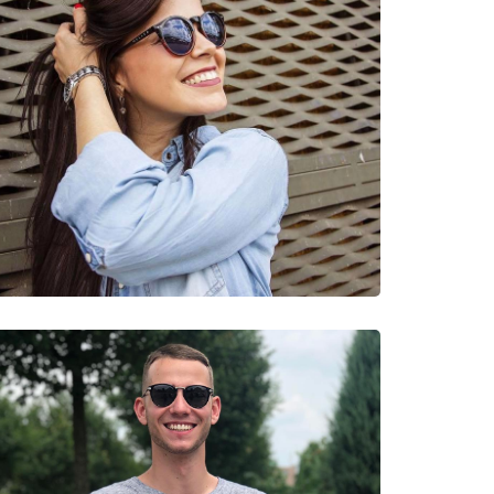
νυμες Μάρκες
Olive