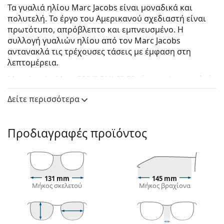
Τα γυαλιά ηλίου Marc Jacobs είναι μοναδικά και
πολυτελή. Το έργο του Αμερικανού σχεδιαστή είναι
πρωτότυπο, απρόβλεπτο και εμπνευσμένο. Η
συλλογή γυαλιών ηλίου από τον Marc Jacobs
αντανακλά τις τρέχουσες τάσεις με έμφαση στη
λεπτομέρεια.
Marc Jacobs Marc 532/S RHL IR 53
είναι unisex γυαλιά
ηλίου.
Δείτε περισσότερα
Δείτε πώς φαίνονται πάνω σας αυτά τα γυαλιά ηλίου
με τη λειτουργία του Εικονικού καθρέφτη του
Lentiamo.
Προδιαγραφές προϊόντος
Σκελετός γυαλιών ηλίου
Το χρυσό χρώμα του σκελετού ταιριάζει απόλυτα
με το ζεστό χρώμα του δέρματος και τα σκούρα
131 mm
145 mm
καστανά μαλλιά.
Μήκος σκελετού
Μήκος βραχίονα
Οι στρογγυλοί σκελετοί γυαλιών ηλίου
είναι
ιδανική επιλογή για όσους έχουν τετράγωνο ή
οβάλ σχήμα προσώπου.