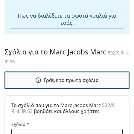
μύτης:
Αξεσουάρ
Πως να διαλέξετε τα σωστά γυαλιά για
εσάς.
Παρέχονται με
Ναι
θήκη:
Πανί
Ναι
καθαρισμού:
Σχόλια για το Marc Jacobs Marc
532/S RHL
Άλλα
IR 53
Τύπος:
Unisex
Κατηγορία:
Γυαλιά Ηλίου Επώνυμες Μάρκες
Γράψε το πρώτο σχόλιο
Μάρκα:
Marc Jacobs
Χρήση:
Μόδα
To σχόλιό σου για το Marc Jacobs Marc
532/S
Κωδικός
532/S RHL IR 53
RHL IR 53
βοηθάει και άλλους χρήστες
Προϊόντος /
Μοντέλο:
Σχόλιο
*