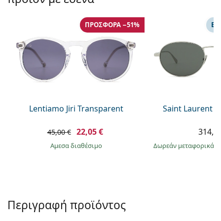
Persol
Prada
ΠΡΟΣΦΟΡΆ −51%
ΕΠ
Όλες οι μάρκες
Lentiamo Jiri Transparent
Saint Laurent S
22,05 €
314,9
45,00 €
άμεσα διαθέσιμο
Δωρεάν μεταφορικά
&
Περιγραφή προϊόντος