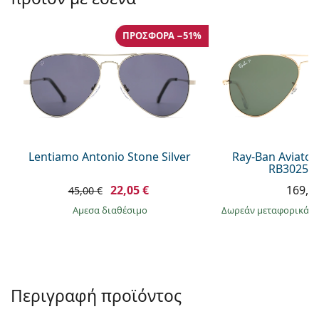
Persol
Prada
ΠΡΟΣΦΟΡΆ −51%
Όλες οι μάρκες
Lentiamo Antonio Stone Silver
Ray-Ban Aviator
RB3025 0
22,05 €
169,9
45,00 €
άμεσα διαθέσιμο
Δωρεάν μεταφορικά
&
Περιγραφή προϊόντος