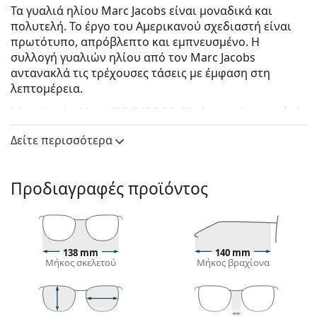
Τα γυαλιά ηλίου Marc Jacobs είναι μοναδικά και
πολυτελή. Το έργο του Αμερικανού σχεδιαστή είναι
πρωτότυπο, απρόβλεπτο και εμπνευσμένο. Η
συλλογή γυαλιών ηλίου από τον Marc Jacobs
αντανακλά τις τρέχουσες τάσεις με έμφαση στη
λεπτομέρεια.
Marc Jacobs Marc 455/S J5G 9O 59
είναι unisex γυαλιά
ηλίου.
Δείτε περισσότερα
Δείτε πώς φαίνονται πάνω σας αυτά τα γυαλιά ηλίου
με τη λειτουργία του Εικονικού καθρέφτη του
Lentiamo.
Προδιαγραφές προϊόντος
Σκελετός γυαλιών ηλίου
Το χρυσό χρώμα του σκελετού ταιριάζει απόλυτα
με το ζεστό χρώμα του δέρματος και τα σκούρα
138 mm
140 mm
καστανά μαλλιά.
Μήκος σκελετού
Μήκος βραχίονα
Τα
πιλοτικά σχέδια γυαλιών ηλίου
είναι η ιδανική
επιλογή για όσους έχουν τετράγωνο, οβάλ ή
τριγωνικό σχήμα προσώπου.