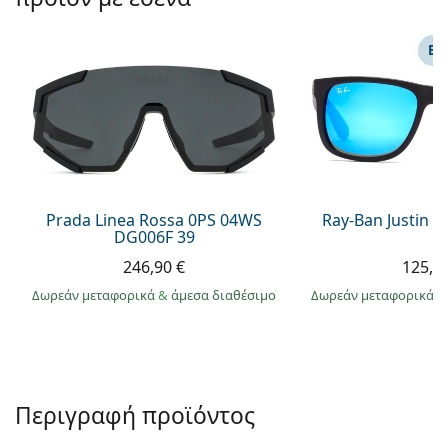
Persol
Prada
ΕΠ
Όλες οι μάρκες
Prada Linea Rossa 0PS 04WS
Ray-Ban Justin 
DG006F 39
246,90 €
125,9
Δωρεάν μεταφορικά
&
άμεσα διαθέσιμο
Δωρεάν μεταφορικά
&
Περιγραφή προϊόντος