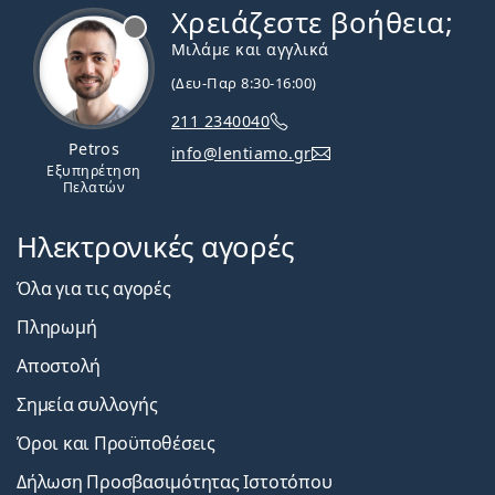
Χρειάζεστε βοήθεια;
Εκτός σύνδεσης
Μιλάμε και αγγλικά
(Δευ-Παρ 8:30-16:00)
211 2340040
Petros
info@lentiamo.gr
Εξυπηρέτηση
Πελατών
Ηλεκτρονικές αγορές
Όλα για τις αγορές
Πληρωμή
Αποστολή
Σημεία συλλογής
Όροι και Προϋποθέσεις
Δήλωση Προσβασιμότητας Ιστοτόπου