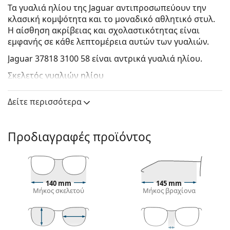
Τα γυαλιά ηλίου της Jaguar αντιπροσωπεύουν την
κλασική κομψότητα και το μοναδικό αθλητικό στυλ.
Η αίσθηση ακρίβειας και σχολαστικότητας είναι
εμφανής σε κάθε λεπτομέρεια αυτών των γυαλιών.
Jaguar 37818 3100 58
είναι αντρικά γυαλιά ηλίου.
Σκελετός γυαλιών ηλίου
Το μπλε χρώμα του σκελετού ταιριάζει απόλυτα με
Δείτε περισσότερα
ένα δροσερό φυσικό χρώμα δέρματος και ανοιχτά
καφέ, μαύρα ή ανοιχτά ξανθά μαλλιά.
Οι
ορθογώνιοι σκελετοί γυαλιών ηλίου
είναι
Προδιαγραφές προϊόντος
ιδανική επιλογή για όσους έχουν οβάλ ή
στρογγυλό σχήμα προσώπου.
Ο σκελετός των γυαλιών ηλίου είναι
κατασκευασμένος από μέταλλο, το οποίο διατηρεί
καλά το σχήμα του και προσφέρει υψηλή
140 mm
145 mm
Μήκος σκελετού
Μήκος βραχίονα
σταθερότητα.
Τα ρυθμιζόμενα μαξιλαράκια μύτης επιτρέπουν
την ήπια αλλαγή της θέσης και της εφαρμογής των
γυαλιών σας για μεγαλύτερη άνεση. Η ρύθμιση των