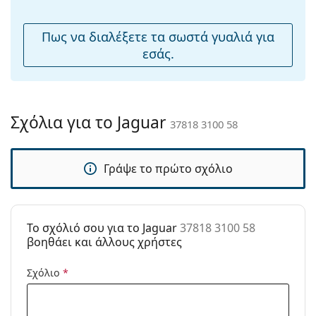
μύτης:
Εύκαμπτη
Όχι
Πως να διαλέξετε τα σωστά γυαλιά για
άρθρωση:
εσάς.
Αξεσουάρ
Παρέχονται με
Ναι
θήκη:
Σχόλια για το Jaguar
37818 3100 58
Πανί
Όχι
καθαρισμού:
Γράψε το πρώτο σχόλιο
Άλλα
Τύπος:
Ανδρικά
Κατηγορία:
Γυαλιά Ηλίου Επώνυμες Μάρκες
To σχόλιό σου για το Jaguar
37818 3100 58
Μάρκα:
Jaguar
βοηθάει και άλλους χρήστες
Χρήση:
Μόδα
Σχόλιο
*
Κωδικός
37818 3100 58
Προϊόντος /