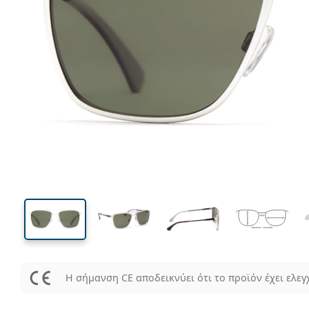
137 mm
Μήκος σκελετού
Μήκος
φακού
44 mm
56 mm
Ύψος φακού
Μήκος φακού
Η σήμανση CE αποδεικνύει ότι το προϊόν έχει ελεγ