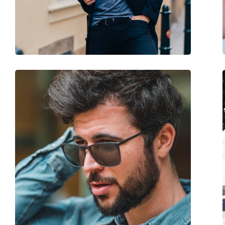
Βάρος:
100 γρ
Ρυθμιζόμενα μαξιλάρια μύτης:
Ναι
Αξεσουάρ
Παρέχονται με θήκη:
Ναι
Πανί καθαρισμού:
Όχι
Άλλα
Τύπος:
Ανδρικά
Κατηγορία:
Γυαλιά Ηλίου Επώ
Μάρκα:
Jaguar
Χρήση:
Μόδα
Κωδικός Προϊόντος / Μοντέλο:
37721 1000 56