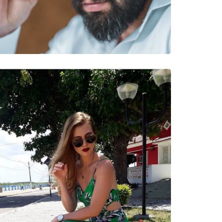
νυμες Μάρκες