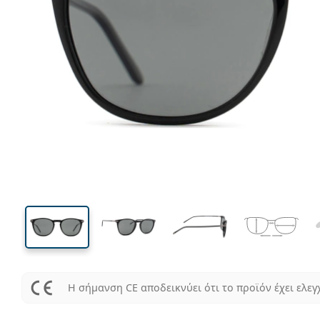
139 mm
Μήκος σκελετού
Μήκος
φακού
42 mm
52 mm
Ύψος φακού
Μήκος φακού
Η σήμανση CE αποδεικνύει ότι το προϊόν έχει ελεγ