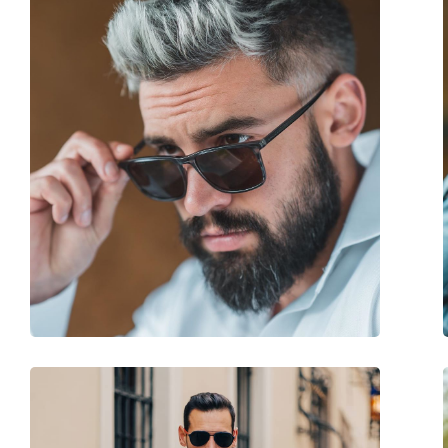
Σχήμα σκελετού:
Square
Χρώμα σκελετού:
Μαύρο
Σκελετός:
Πλαστικό
Διαστάσεις:
M
Μήκος σκελετού:
139 mm
Μήκος βραχίονα:
145 mm
Γέφυρα:
19 mm
Βάρος:
155 γρ
Ρυθμιζόμενα μαξιλάρια μύτης:
Όχι
Εύκαμπτη άρθρωση:
Όχι
Αξεσουάρ
Παρέχονται με θήκη:
Ναι
Πανί καθαρισμού:
Όχι
Άλλα