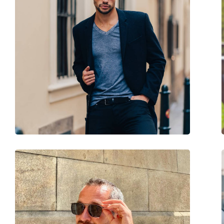
Τύπος:
Ανδρικά
Κατηγορία:
Γυαλιά Ηλίου Επώ
Μάρκα:
Jaguar
Χρήση:
Μόδα
Κωδικός Προϊόντος / Μοντέλο:
37279 8840 52