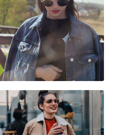
νυμες Μάρκες