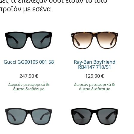
Δες τι επέλεξαν όσοι είδαν το ίδιο
προϊόν με εσένα
Gucci GG0010S 001 58
Ray-Ban Boyfriend
RB4147 710/51
247,90 €
129,90 €
Δωρεάν μεταφορικά
&
Δωρεάν μεταφορικά
&
άμεσα διαθέσιμο
άμεσα διαθέσιμο