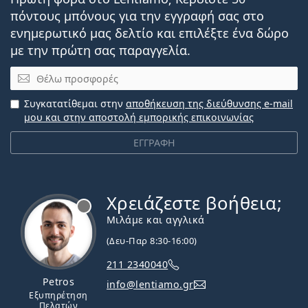
πόντους μπόνους για την εγγραφή σας στο
ενημερωτικό μας δελτίο και επιλέξτε ένα δώρο
με την πρώτη σας παραγγελία.
Email
Συγκατατίθεμαι στην
αποθήκευση της διεύθυνσης e-mail
μου και στην αποστολή εμπορικής επικοινωνίας
ΕΓΓΡΑΦΗ
Χρειάζεστε βοήθεια;
Εκτός σύνδεσης
Μιλάμε και αγγλικά
(Δευ-Παρ 8:30-16:00)
211 2340040
Petros
info@lentiamo.gr
Εξυπηρέτηση
Πελατών