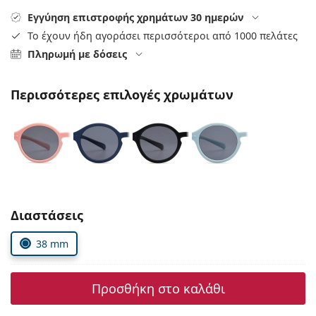
Persol
Εγγύηση επιστροφής χρημάτων 30 ημερών
Το έχουν ήδη αγοράσει περισσότεροι από 1000 πελάτες
Prada
Πληρωμή με δόσεις
Όλες οι μάρκες
Περισσότερες επιλογές χρωμάτων
Συμπληρώστε τις παράμετρους
Διαστάσεις
38 mm
Προσθήκη στο καλάθι