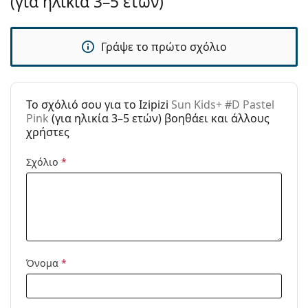
(για ηλικία 3–5 ετών)
καθαρισμού:
Άλλα
Γράψε το πρώτο σχόλιο
Τύπος:
Παιδικά
Ηλικία:
3–5 ετών
Κατηγορία:
Γυαλιά Ηλίου Επώνυμες Μάρκες
To σχόλιό σου για το Izipizi
Sun Kids+ #D Pastel
Μάρκα:
Izipizi
Pink
(για ηλικία 3–5 ετών) βοηθάει και άλλους
χρήστες
Χρήση:
Μόδα
Σχόλιο
*
Κωδικός
Sun Kids+ #D Pastel Pink
Προϊόντος /
Μοντέλο:
Διαθέσιμο με
Ναι
συνταγή:
Όνομα
*