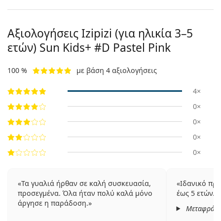
Αξιολογήσεις Izipizi (για ηλικία 3–5
ετών)
Sun Kids+ #D Pastel Pink
100 %
με βάση 4 αξιολογήσεις
4×
0×
0×
0×
0×
Τα γυαλιά ήρθαν σε καλή συσκευασία,
Ιδανικό προ
προσεγμένα. Όλα ήταν πολύ καλά μόνο
έως 5 ετών. 
άργησε η παράδοση.
Μεταφράστ