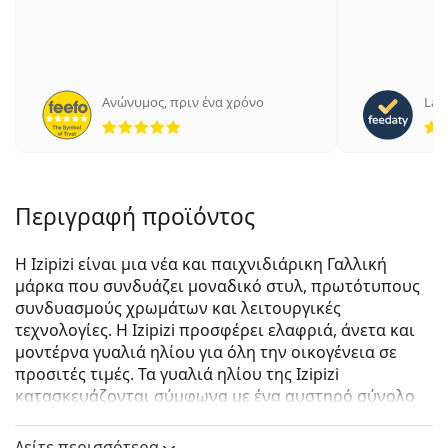
Ανώνυμος
,
πριν ένα χρόνο
Laur
5 αξιολογήσεις από 5
Περιγραφή προϊόντος
Η Izipizi είναι μια νέα και παιχνιδιάρικη Γαλλική
μάρκα που συνδυάζει μοναδικό στυλ, πρωτότυπους
συνδυασμούς χρωμάτων και λειτουργικές
τεχνολογίες. Η Izipizi προσφέρει ελαφριά, άνετα και
μοντέρνα γυαλιά ηλίου για όλη την οικογένεια σε
προσιτές τιμές. Τα γυαλιά ηλίου της Izipizi
κατασκευάζονται σύμφωνα με ένα αυστηρό σύνολο
προδιαγραφών για την ασφάλεια τους. Η σειρά για
μωρά, σε πολύ μικρή ηλικία, δεν περιλαμβάνει BPA
Δείτε περισσότερα