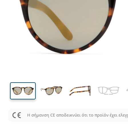
136 mm
Μήκος σκελετού
Μήκος
φακού
44 mm
51 mm
Ύψος φακού
Μήκος φακού
Η σήμανση CE αποδεικνύει ότι το προϊόν έχει ελεγ