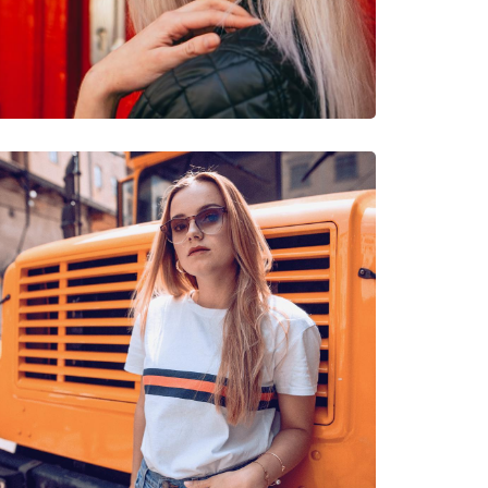
νυμες Μάρκες
arwick X