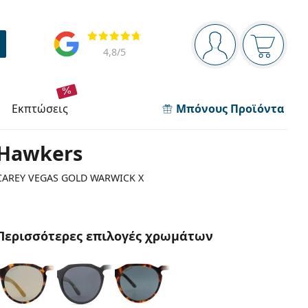
Πίνακας πλοήγησης
Αξιολογήσεις
Είστε συνδεδεμέν
Το καλάθ
4,8
/5
εκπτώσεις
Μπόνους Προϊόντα
Hawkers
CAREY VEGAS GOLD WARWICK X
Περισσότερες επιλογές χρωμάτων