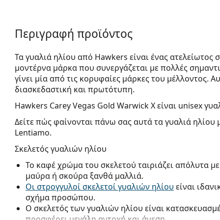
Περιγραφή προϊόντος
Τα γυαλιά ηλίου από Hawkers είναι ένας ατελείωτος
μοντέρνα μάρκα που συνεργάζεται με πολλές σημαντικ
γίνει μία από τις κορυφαίες μάρκες του μέλλοντος. 
διασκεδαστική και πρωτότυπη.
Hawkers Carey Vegas Gold Warwick X
είναι unisex γυα
Δείτε πώς φαίνονται πάνω σας αυτά τα γυαλιά ηλίου 
Lentiamo.
Σκελετός γυαλιών ηλίου
Το καφέ χρώμα του σκελετού ταιριάζει απόλυτα με
μαύρα ή σκούρα ξανθά μαλλιά.
Οι στρογγυλοί σκελετοί γυαλιών ηλίου
είναι ιδανι
σχήμα προσώπου.
Ο σκελετός των γυαλιών ηλίου είναι κατασκευασμ
προσφέρει μεγάλη αντοχή και άνεση.