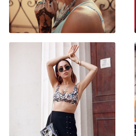
Βάρος:
105 γρ
Ρυθμιζόμενα μαξιλάρια μύτης:
Όχι
Αξεσουάρ
Παρέχονται με θήκη:
Όχι
Πανί καθαρισμού:
Όχι
Άλλα
Τύπος:
Unisex
Κατηγορία:
Γυαλιά Ηλίου Επώ
Μάρκα:
Hawkers
Χρήση:
Μόδα
Κωδικός Προϊόντος / Μοντέλο:
Carey Vegas Gold W