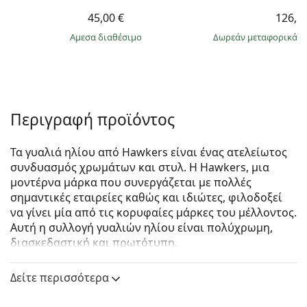
45,00 €
126,9
άμεσα διαθέσιμο
Δωρεάν μεταφορικά
&
Περιγραφή προϊόντος
Τα γυαλιά ηλίου από Hawkers είναι ένας ατελείωτος
συνδυασμός χρωμάτων και στυλ. Η Hawkers, μια
μοντέρνα μάρκα που συνεργάζεται με πολλές
σημαντικές εταιρείες καθώς και ιδιώτες, φιλοδοξεί
να γίνει μία από τις κορυφαίες μάρκες του μέλλοντος.
Αυτή η συλλογή γυαλιών ηλίου είναι πολύχρωμη,
διασκεδαστική και πρωτότυπη.
Hawkers Black Dark Lax
είναι unisex γυαλιά ηλίου.
Δείτε περισσότερα
Δείτε πώς φαίνονται πάνω σας αυτά τα γυαλιά ηλίου
με τη λειτουργία του Εικονικού καθρέφτη του