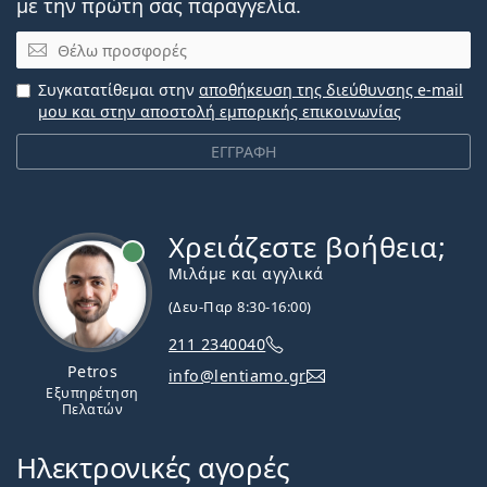
με την πρώτη σας παραγγελία.
Email
Συγκατατίθεμαι στην
αποθήκευση της διεύθυνσης e-mail
μου και στην αποστολή εμπορικής επικοινωνίας
ΕΓΓΡΑΦΗ
Χρειάζεστε βοήθεια;
Εκτός σύνδεσης
Μιλάμε και αγγλικά
(Δευ-Παρ 8:30-16:00)
211 2340040
Petros
info@lentiamo.gr
Εξυπηρέτηση
Πελατών
Ηλεκτρονικές αγορές