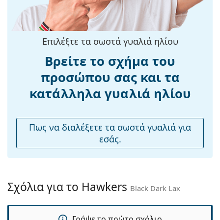
σκελετού:
Μήκος
140 mm
βραχίονα:
Επιλέξτε τα σωστά γυαλιά ηλίου
Γέφυρα:
14 mm
Βρείτε το σχήμα του
Βάρος:
120 γρ
προσώπου σας και τα
Ρυθμιζόμενα
Ναι
κατάλληλα γυαλιά ηλίου
μαξιλάρια
μύτης:
Αξεσουάρ
Πως να διαλέξετε τα σωστά γυαλιά για
εσάς.
Παρέχονται με
Όχι
θήκη:
Πανί
Όχι
καθαρισμού:
Σχόλια για το Hawkers
Black Dark Lax
Άλλα
Τύπος:
Unisex
Γράψε το πρώτο σχόλιο