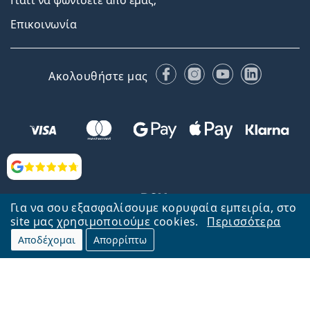
Γιατί να ψωνίσετε από εμάς;
Επικοινωνία
Facebook
Instagram
YouTube
LinkedIn
Ακολουθήστε μας
Αξιολογήσεις
Για να σου εξασφαλίσουμε κορυφαία εμπειρία, στο
site μας χρησιμοποιούμε cookies.
Περισσότερα
Αποδέχομαι
Απορρίπτω
Επιστροφή στην αρχική σελίδα
Στην κορυφή
Το Lentiamo.gr λειτουργεί και ανήκει στην εταιρία Lentiamo s.r.o.,
Τσεχία
Μαζί σας 18 χρόνια.