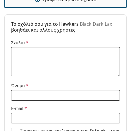
Κατηγορία:
Γυαλιά Ηλίου Επώνυμες Μάρκες
Μάρκα:
Hawkers
Χρήση:
Μόδα
To σχόλιό σου για το Hawkers
Black Dark Lax
βοηθάει και άλλους χρήστες
Κωδικός
Black Dark Lax
Προϊόντος /
Σχόλιο
*
Μοντέλο:
Όνομα
*
E-mail
*
Συμφωνώ με την
επεξεργασία των δεδομένων
και