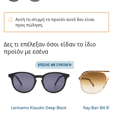
Gucci
Όλα τα υγρά φακών
Εκτό
Όλες οι μάρκες
Persol
Αυτή τη στιγμή το προϊόν αυτό δεν είναι
Prada
προς πώληση.
Όλες οι μάρκες
Δες τι επέλεξαν όσοι είδαν το ίδιο
προϊόν με εσένα
ΕΠΊΣΗΣ ΜΕ ΣΥΝΤΑΓΉ
Lentiamo Klaudio Deep Black
Ray-Ban Bill R