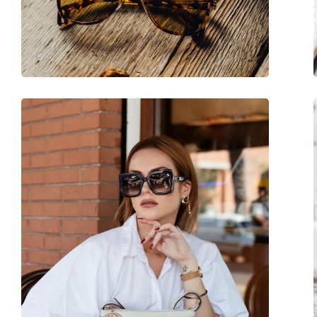
Βάρος:
280 γρ
Ρυθμιζόμενα μαξιλάρια μύτης:
Όχι
Εύκαμπτη άρθρωση:
Όχι
Αξεσουάρ
Παρέχονται με θήκη:
Ναι
Πανί καθαρισμού:
Ναι
Άλλα
Τύπος:
Γυναικεία
Κατηγορία:
Γυαλιά Ηλίου Επώ
Μάρκα:
Gucci
Χρήση:
Μόδα
Κωδικός Προϊόντος / Μοντέλο:
GG1076S 005 56