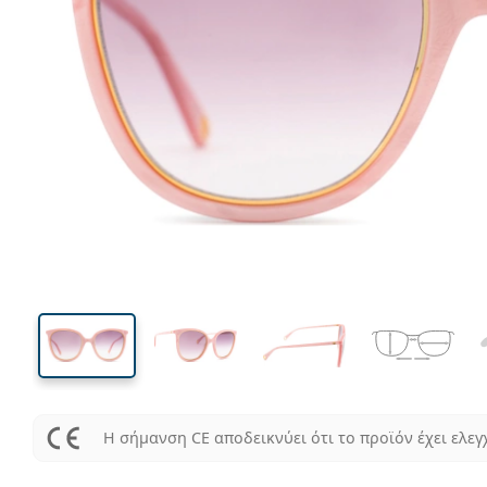
145 mm
Μήκος σκελετού
Μήκος
φακού
53 mm
56 mm
Ύψος φακού
Μήκος φακού
Η σήμανση CE αποδεικνύει ότι το προϊόν έχει ελεγ