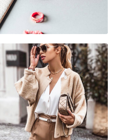
νυμες Μάρκες