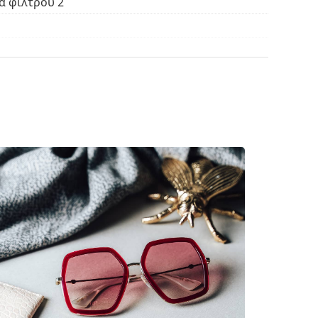
α φίλτρου 2
ασμάτινη θήκη αντί για πανί.
βρείτε περισσότερα μοντέλα από δημοφιλείς
κό