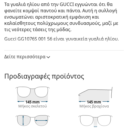
Τα γυαλιά ηλίου από την GUCCI εγγυώνται ότι θα
φανείτε κομψοί παντού και πάντα. Αυτή η συλλογή
ενσωματώνει αριστοκρατική εμφάνιση και
καλαίσθητους πολύχρωμους συνδυασμούς, μαζί με
τις νεότερες τάσεις της μόδας.
Gucci GG1076S 001 56
είναι γυναικεία γυαλιά ηλίου.
Δείτε πώς φαίνονται πάνω σας αυτά τα γυαλιά ηλίου
με τη λειτουργία του Εικονικού καθρέφτη του
Δείτε περισσότερα
Lentiamo.
Σκελετός γυαλιών ηλίου
Προδιαγραφές προϊόντος
Το μαύρο χρώμα του σκελετού ταιριάζει απόλυτα
με το δροσερό χρώμα του δέρματος και τα ανοιχτά
ξανθά, ανοιχτά καφέ ή μαύρα μαλλιά.
Οι τετράγωνοι σκελετοί γυαλιών ηλίου
είναι
145 mm
145 mm
ιδανική επιλογή για όσους έχουν στρογγυλό, οβάλ
Μήκος σκελετού
Μήκος βραχίονα
ή τριγωνικό σχήμα προσώπου.
Ο σκελετός των γυαλιών ηλίου είναι
κατασκευασμένος από συνδυασμό μετάλλου και