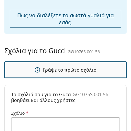
μύτης:
Εύκαμπτη
Όχι
Πως να διαλέξετε τα σωστά γυαλιά για
άρθρωση:
εσάς.
Αξεσουάρ
Παρέχονται με
Ναι
θήκη:
Σχόλια για το Gucci
GG1076S 001 56
Πανί
Ναι
καθαρισμού:
Γράψε το πρώτο σχόλιο
Άλλα
Τύπος:
Γυναικεία
Κατηγορία:
Γυαλιά Ηλίου Επώνυμες Μάρκες
To σχόλιό σου για το Gucci
GG1076S 001 56
Μάρκα:
Gucci
βοηθάει και άλλους χρήστες
Χρήση:
Μόδα
Σχόλιο
*
Κωδικός
GG1076S 001 56
Προϊόντος /