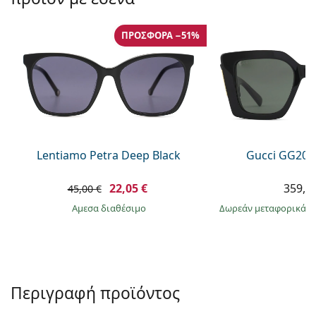
Persol
Prada
ΠΡΟΣΦΟΡΆ −51%
Όλες οι μάρκες
Lentiamo Petra Deep Black
Gucci GG203
22,05 €
359,9
45,00 €
άμεσα διαθέσιμο
Δωρεάν μεταφορικά
&
Περιγραφή προϊόντος