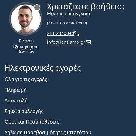
Χρειάζεστε βοήθεια;
Εκτός σύνδεσης
Μιλάμε και αγγλικά
(Δευ-Παρ 8:30-16:00)
211 2340040
Petros
info@lentiamo.gr
Εξυπηρέτηση
Πελατών
Ηλεκτρονικές αγορές
Όλα για τις αγορές
Πληρωμή
Αποστολή
Σημεία συλλογής
Όροι και Προϋποθέσεις
Δήλωση Προσβασιμότητας Ιστοτόπου