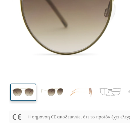
131 mm
Μήκος σκελετού
Μήκος
φακού
46 mm
52 mm
Ύψος φακού
Μήκος φακού
Η σήμανση CE αποδεικνύει ότι το προϊόν έχει ελεγ