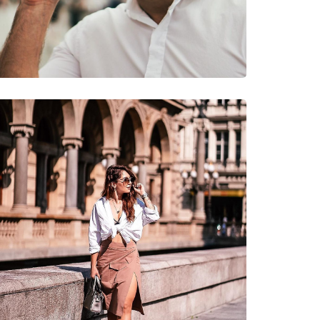
νυμες Μάρκες