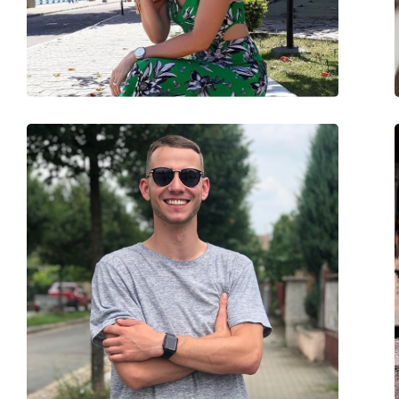
Βάρος:
215 γρ
Ρυθμιζόμενα μαξιλάρια μύτης:
Ναι
Εύκαμπτη άρθρωση:
Όχι
Αξεσουάρ
Παρέχονται με θήκη:
Ναι
Πανί καθαρισμού:
Ναι
Άλλα
Τύπος:
Unisex
Κατηγορία:
Γυαλιά Ηλίου Επώ
Μάρκα:
Esprit
Χρήση:
Μόδα
Κωδικός Προϊόντος / Μοντέλο:
ET40050 527 52