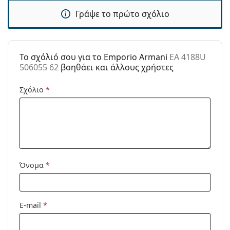
Γράψε το πρώτο σχόλιο
Τύπος:
Ανδρικά
Κατηγορία:
Γυαλιά Ηλίου Επώνυμες Μάρκες
Μάρκα:
Emporio Armani
To σχόλιό σου για το Emporio Armani
EA 4188U
506055 62
βοηθάει και άλλους χρήστες
Χρήση:
Μόδα
Κωδικός
EA 4188U 506055 62
Σχόλιο
*
Προϊόντος /
Μοντέλο:
Όνομα
*
E-mail
*