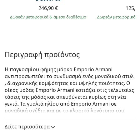
246,90 €
125,9
Δωρεάν μεταφορικά
&
άμεσα διαθέσιμο
Δωρεάν μεταφορικά
&
Περιγραφή προϊόντος
Η παγκοσμίου φήμης μάρκα Emporio Armani
αντιπροσωπεύει το συνδυασμό ενός μοναδικού στυλ
, διαχρονικής κομψότητας και υψηλής ποιότητας. Ο
οίκος μόδας Emporio Armani εστιάζει στις τελευταίες
τάσεις της μόδας και απευθύνεται κυρίως στη νέα
γενιά. Τα γυαλιά ηλίου από Emporio Armani σε
μοναδικά σχέδια και με το κλασικό λογότυπο του
αετού στα μπράτσα, είναι ένα εξαιρετικό αξεσουάρ
για όλους τους οπαδούς της μόδας.
Δείτε περισσότερα
Emporio Armani EA 4188U 506055 62
είναι αντρικά