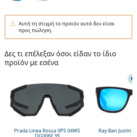
Gucci
Όλα τα υγρά φακών
Εκτό
Όλες οι μάρκες
Persol
Αυτή τη στιγμή το προϊόν αυτό δεν είναι
Prada
προς πώληση.
Όλες οι μάρκες
Δες τι επέλεξαν όσοι είδαν το ίδιο
προϊόν με εσένα
ΕΠ
Prada Linea Rossa 0PS 04WS
Ray-Ban Justin 
DG006F 39