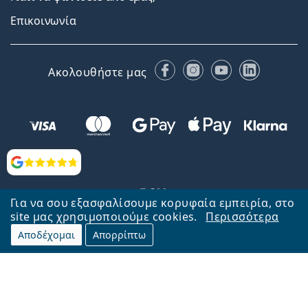
Επικοινωνία
Facebook
Instagram
YouTube
LinkedIn
Ακολουθήστε μας
Αξιολογήσεις
Για να σου εξασφαλίσουμε κορυφαία εμπειρία, στο
site μας χρησιμοποιούμε cookies.
Περισσότερα
Αποδέχομαι
Απορρίπτω
Επιστροφή στην αρχική σελίδα
Στην κορυφή
Το Lentiamo.gr λειτουργεί και ανήκει στην εταιρία Lentiamo s.r.o.,
Τσεχία
Μαζί σας 18 χρόνια.