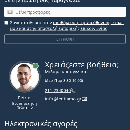
Email
Συγκατατίθεμαι στην
αποθήκευση της διεύθυνσης e-mail
μου και στην αποστολή εμπορικής επικοινωνίας
ΕΓΓΡΑΦΗ
Χρειάζεστε βοήθεια;
Εκτός σύνδεσης
Μιλάμε και αγγλικά
(Δευ-Παρ 8:30-16:00)
211 2340040
Petros
info@lentiamo.gr
Εξυπηρέτηση
Πελατών
Ηλεκτρονικές αγορές