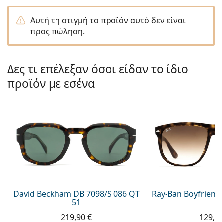
Persol
Αυτή τη στιγμή το προϊόν αυτό δεν είναι
Prada
προς πώληση.
Όλες οι μάρκες
Δες τι επέλεξαν όσοι είδαν το ίδιο
προϊόν με εσένα
David Beckham DB 7098/S 086 QT
Ray-Ban Boyfriend
51
219,90 €
129,9