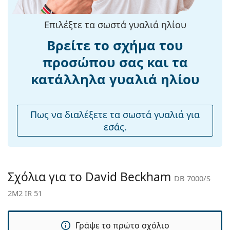
υφασμάτινη θήκη αντί για πανί.
Μήκος
145 mm
βραχίονα:
Εξερευνήστε την πλήρη γκάμα
γυαλιών ηλίου
για να
Επιλέξτε τα σωστά γυαλιά ηλίου
βρείτε περισσότερα μοντέλα από δημοφιλείς μάρκες.
Γέφυρα:
20 mm
Βρείτε το σχήμα του
Βάρος:
100 γρ
προσώπου σας και τα
Ρυθμιζόμενα
Όχι
κατάλληλα γυαλιά ηλίου
μαξιλάρια
μύτης:
Αξεσουάρ
Πως να διαλέξετε τα σωστά γυαλιά για
εσάς.
Παρέχονται με
Ναι
θήκη:
Πανί
Ναι
καθαρισμού:
Σχόλια για το David Beckham
DB 7000/S
Άλλα
2M2 IR 51
Τύπος:
Ανδρικά
Κατηγορία:
Γυαλιά Ηλίου Επώνυμες Μάρκες
Γράψε το πρώτο σχόλιο