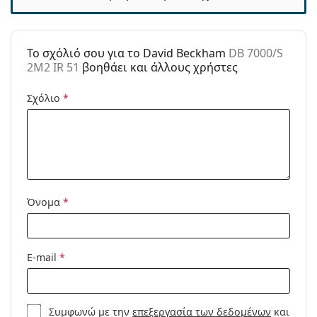
Μάρκα:
David Beckham
Χρήση:
Μόδα
To σχόλιό σου για το David Beckham
DB 7000/S
Κωδικός
DB 7000/S 2M2 IR 51
2M2 IR 51
βοηθάει και άλλους χρήστες
Προϊόντος /
Μοντέλο:
Σχόλιο
*
Όνομα
*
E-mail
*
Συμφωνώ με την
επεξεργασία των δεδομένων
και