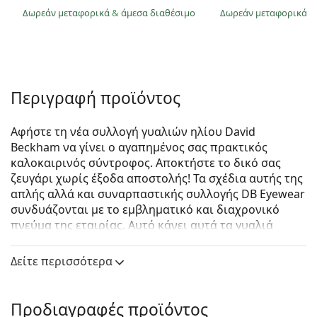
Δωρεάν μεταφορικά
&
άμεσα διαθέσιμο
Δωρεάν μεταφορικά
&
Περιγραφή προϊόντος
Αφήστε τη νέα συλλογή γυαλιών ηλίου David
Beckham να γίνει ο αγαπημένος σας πρακτικός
καλοκαιρινός σύντροφος. Αποκτήστε το δικό σας
ζευγάρι χωρίς έξοδα αποστολής! Τα σχέδια αυτής της
απλής αλλά και συναρπαστικής συλλογής DB Eyewear
συνδυάζονται με το εμβληματικό και διαχρονικό
πνεύμα της εταιρίας. Αυτό κάνει αυτά τα γυαλιά
ηλίου το τέλειο αξεσουάρ για τους vintage λάτρεις
της μόδας. Αυτή η συλλογή γυαλιών ηλίου που
Δείτε περισσότερα
δημιουργήθηκε σε συνεργασία με την Safilo, έναν από
τους κορυφαίους κατασκευαστές γυαλιών ηλίου στον
κόσμο, είναι κατάλληλη για κάθε δυνατό άντρα που
Προδιαγραφές προϊόντος