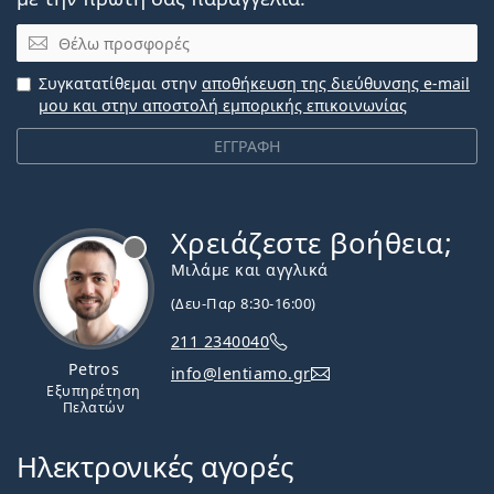
Email
Συγκατατίθεμαι στην
αποθήκευση της διεύθυνσης e-mail
μου και στην αποστολή εμπορικής επικοινωνίας
ΕΓΓΡΑΦΗ
Χρειάζεστε βοήθεια;
Εκτός σύνδεσης
Μιλάμε και αγγλικά
(Δευ-Παρ 8:30-16:00)
211 2340040
Petros
info@lentiamo.gr
Εξυπηρέτηση
Πελατών
Ηλεκτρονικές αγορές