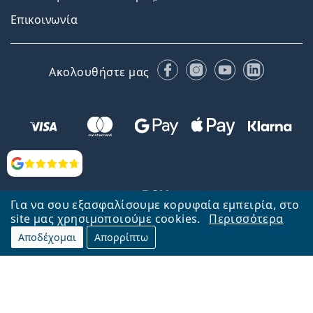
Επικοινωνία
Facebook
Instagram
YouTube
LinkedIn
Ακολουθήστε μας
Αξιολογήσεις
Για να σου εξασφαλίσουμε κορυφαία εμπειρία, στο
site μας χρησιμοποιούμε cookies.
Περισσότερα
Αποδέχομαι
Απορρίπτω
Επιστροφή στην αρχική σελίδα
Στην κορυφή
Το Lentiamo.gr λειτουργεί και ανήκει στην εταιρία Lentiamo s.r.o.,
Τσεχία
Μαζί σας 18 χρόνια.