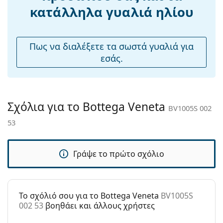
Ρυθμιζόμενα
Όχι
κατάλληλα γυαλιά ηλίου
μαξιλάρια
μύτης:
Εύκαμπτη
Όχι
Πως να διαλέξετε τα σωστά γυαλιά για
άρθρωση:
εσάς.
Αξεσουάρ
Παρέχονται με
Ναι
θήκη:
Σχόλια για το Bottega Veneta
BV1005S 002
Πανί
Ναι
53
καθαρισμού:
Άλλα
Γράψε το πρώτο σχόλιο
Τύπος:
Γυναικεία
Κατηγορία:
Γυαλιά Ηλίου Επώνυμες Μάρκες
Μάρκα:
Bottega Veneta
To σχόλιό σου για το Bottega Veneta
BV1005S
002 53
βοηθάει και άλλους χρήστες
Χρήση:
Μόδα