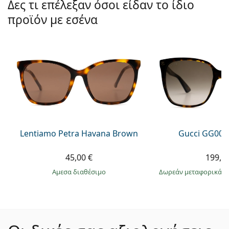
Δες τι επέλεξαν όσοι είδαν το ίδιο
προϊόν με εσένα
Lentiamo Petra Havana Brown
Gucci GG002
45,00 €
199,9
άμεσα διαθέσιμο
Δωρεάν μεταφορικά
&