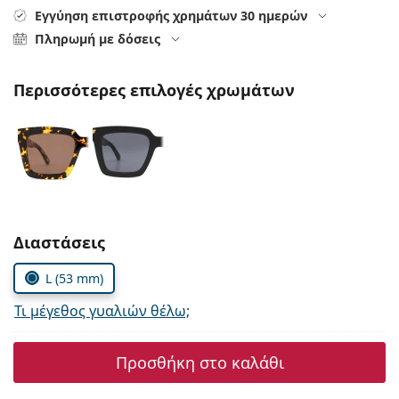
Persol
Εγγύηση επιστροφής χρημάτων 30 ημερών
Πληρωμή με δόσεις
Prada
Όλες οι μάρκες
Περισσότερες επιλογές χρωμάτων
Συμπληρώστε τις παράμετρους
Διαστάσεις
L (53 mm)
Τι μέγεθος γυαλιών θέλω;
Προσθήκη στο καλάθι