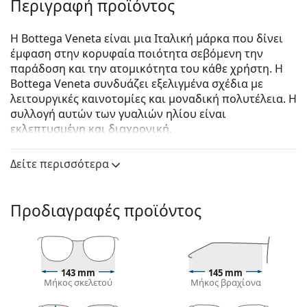
Περιγραφή προϊόντος
Η Bottega Veneta είναι μια Ιταλική μάρκα που δίνει
έμφαση στην κορυφαία ποιότητα σεβόμενη την
παράδοση και την ατομικότητα του κάθε χρήστη. Η
Bottega Veneta συνδυάζει εξελιγμένα σχέδια με
λειτουργικές καινοτομίες και μοναδική πολυτέλεια. Η
συλλογή αυτών των γυαλιών ηλίου είναι
εκλεπτυσμένη και διαχρονική.
Bottega Veneta BV1005S 002 53
είναι γυναικεία
Δείτε περισσότερα
γυαλιά ηλίου.
Δείτε πώς φαίνονται πάνω σας αυτά τα γυαλιά ηλίου
με τη λειτουργία του Εικονικού καθρέφτη του
Προδιαγραφές προϊόντος
Lentiamo.
Σκελετός γυαλιών ηλίου
Το καφέ χρώμα του σκελετού ταιριάζει απόλυτα με
143 mm
145 mm
το ζεστό χρώμα του δέρματος και ανοιχτά καφέ,
Μήκος σκελετού
Μήκος βραχίονα
μαύρα ή σκούρα ξανθά μαλλιά.