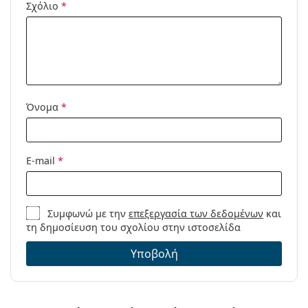
Κωδικός
BV1005S 002 53
Σχόλιο
*
Προϊόντος /
Μοντέλο:
Όνομα
*
E-mail
*
Συμφωνώ με την
επεξεργασία των δεδομένων
και
τη δημοσίευση του σχολίου στην ιστοσελίδα
Υποβολή