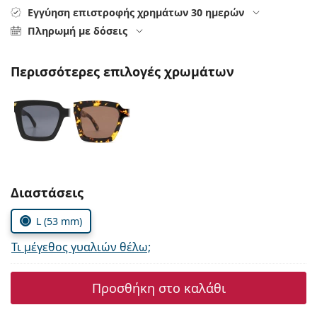
Persol
Εγγύηση επιστροφής χρημάτων 30 ημερών
Πληρωμή με δόσεις
Prada
Όλες οι μάρκες
Περισσότερες επιλογές χρωμάτων
Συμπληρώστε τις παράμετρους
Διαστάσεις
L (53 mm)
Τι μέγεθος γυαλιών θέλω;
Προσθήκη στο καλάθι