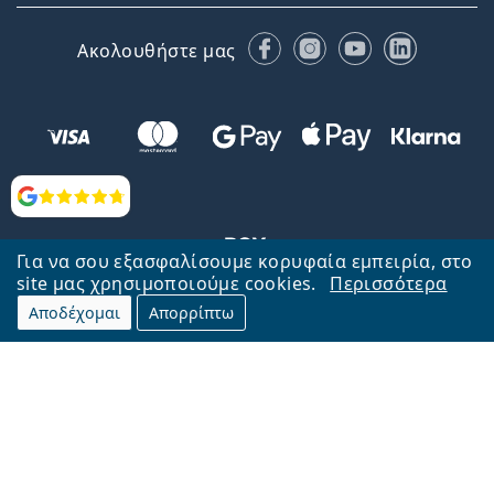
Facebook
Instagram
YouTube
LinkedIn
Ακολουθήστε μας
Αξιολογήσεις
Για να σου εξασφαλίσουμε κορυφαία εμπειρία, στο
site μας χρησιμοποιούμε cookies.
Περισσότερα
Αποδέχομαι
Απορρίπτω
Επιστροφή στην αρχική σελίδα
Στην κορυφή
Το Lentiamo.gr λειτουργεί και ανήκει στην εταιρία Lentiamo s.r.o.,
Τσεχία
Μαζί σας 18 χρόνια.