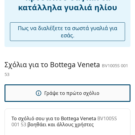
Ρυθμιζόμενα
Όχι
κατάλληλα γυαλιά ηλίου
μαξιλάρια
μύτης:
Εύκαμπτη
Όχι
Πως να διαλέξετε τα σωστά γυαλιά για
άρθρωση:
εσάς.
Αξεσουάρ
Παρέχονται με
Ναι
θήκη:
Σχόλια για το Bottega Veneta
BV1005S 001
Πανί
Ναι
53
καθαρισμού:
Άλλα
Γράψε το πρώτο σχόλιο
Τύπος:
Γυναικεία
Κατηγορία:
Γυαλιά Ηλίου Επώνυμες Μάρκες
Μάρκα:
Bottega Veneta
To σχόλιό σου για το Bottega Veneta
BV1005S
001 53
βοηθάει και άλλους χρήστες
Χρήση:
Μόδα