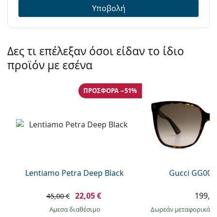
Υποβολή
Δες τι επέλεξαν όσοι είδαν το ίδιο
προϊόν με εσένα
ΠΡΟΣΦΟΡΆ −51%
Lentiamo Petra Deep Black
Gucci GG002
22,05 €
199,9
45,00 €
άμεσα διαθέσιμο
Δωρεάν μεταφορικά
&