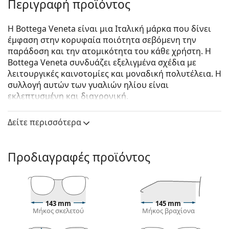
Περιγραφή προϊόντος
Η Bottega Veneta είναι μια Ιταλική μάρκα που δίνει
έμφαση στην κορυφαία ποιότητα σεβόμενη την
παράδοση και την ατομικότητα του κάθε χρήστη. Η
Bottega Veneta συνδυάζει εξελιγμένα σχέδια με
λειτουργικές καινοτομίες και μοναδική πολυτέλεια. Η
συλλογή αυτών των γυαλιών ηλίου είναι
εκλεπτυσμένη και διαχρονική.
Bottega Veneta BV1005S 001 53
είναι γυναικεία
Δείτε περισσότερα
γυαλιά ηλίου.
Δείτε πώς φαίνονται πάνω σας αυτά τα γυαλιά ηλίου
με τη λειτουργία του Εικονικού καθρέφτη του
Προδιαγραφές προϊόντος
Lentiamo.
Σκελετός γυαλιών ηλίου
Το μαύρο χρώμα του σκελετού ταιριάζει απόλυτα
143 mm
145 mm
με το δροσερό χρώμα του δέρματος και τα ανοιχτά
Μήκος σκελετού
Μήκος βραχίονα
ξανθά, ανοιχτά καφέ ή μαύρα μαλλιά.