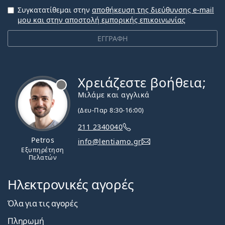
Συγκατατίθεμαι στην
αποθήκευση της διεύθυνσης e-mail
μου και στην αποστολή εμπορικής επικοινωνίας
ΕΓΓΡΑΦΗ
Χρειάζεστε βοήθεια;
Εκτός σύνδεσης
Μιλάμε και αγγλικά
(Δευ-Παρ 8:30-16:00)
211 2340040
Petros
info@lentiamo.gr
Εξυπηρέτηση
Πελατών
Ηλεκτρονικές αγορές
Όλα για τις αγορές
Πληρωμή