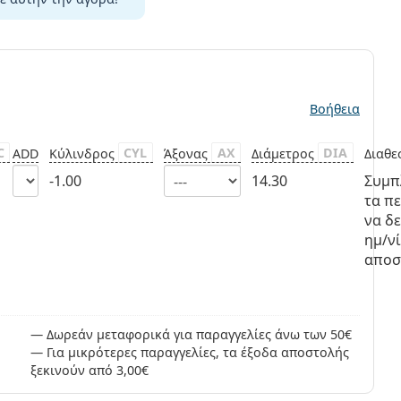
ς
Βοήθεια
C
CYL
AX
DIA
ADD
Κύλινδρος
Άξονας
Διάμετρος
Διαθε
-1.00
14.30
Συμπ
τα πε
να δε
ημ/ν
αποσ
Δωρεάν μεταφορικά για παραγγελίες άνω των 50€
Για μικρότερες παραγγελίες, τα έξοδα αποστολής
ξεκινούν από 3,00€