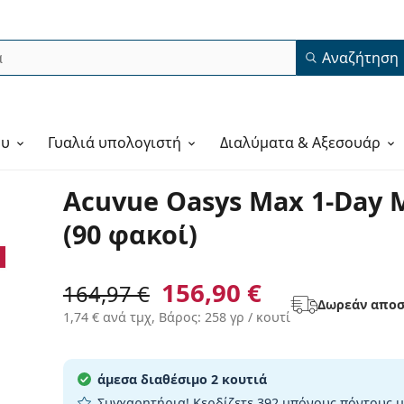
Αναζήτηση
ου
Γυαλιά υπολογιστή
Διαλύματα & Αξεσουάρ
Acuvue Oasys Max 1-Day M
(90 φακοί)
156,90 €
164,97 €
Δωρεάν αποσ
1,74 €
ανά τμχ, Βάρος: 258 γρ / κουτί
άμεσα διαθέσιμο
2 κουτιά
Συγχαρητήρια! Κερδίζετε
392 μπόνους πόντους
μ