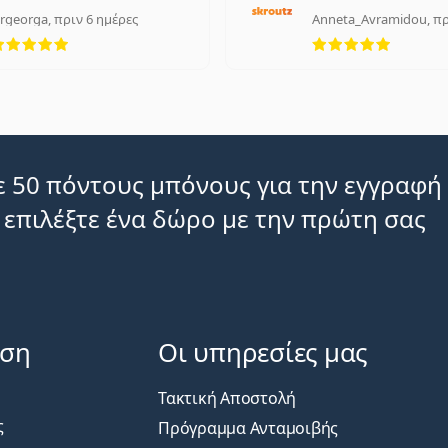
Είναι ιατρικό προϊόν. Διαβάστε τις οδηγίες πριν
irgeorga, πριν 6 ημέρες
Anneta_Avramidou, πρ
5 αξιολογήσεις από 5
5 αξιολ
 50 πόντους μπόνους για την εγγραφή
 επιλέξτε ένα δώρο με την πρώτη σας
ηση
Οι υπηρεσίες μας
Τακτική Αποστολή
ς
Πρόγραμμα Ανταμοιβής