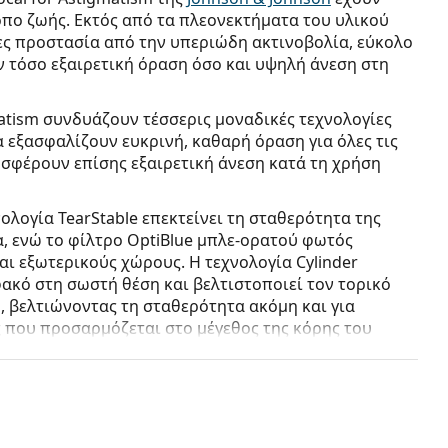
όπο ζωής. Εκτός από τα πλεονεκτήματα του υλικού
ες προστασία από την υπεριώδη ακτινοβολία, εύκολο
ν τόσο εξαιρετική όραση όσο και υψηλή άνεση στη
matism συνδυάζουν τέσσερις μοναδικές τεχνολογίες
 εξασφαλίζουν ευκρινή, καθαρή όραση για όλες τις
οσφέρουν επίσης εξαιρετική άνεση κατά τη χρήση
λογία TearStable επεκτείνει τη σταθερότητα της
α, ενώ το φίλτρο OptiBlue μπλε-ορατού φωτός
αι εξωτερικούς χώρους. Η τεχνολογία Cylinder
 φακό στη σωστή θέση και βελτιστοποιεί τον τορικό
, βελτιώνοντας τη σταθερότητα ακόμη και για
ς που προσαρμόζεται στο μέγεθος της κόρης του
 κοντινές, μεσαίες και μακρινές αποστάσεις.