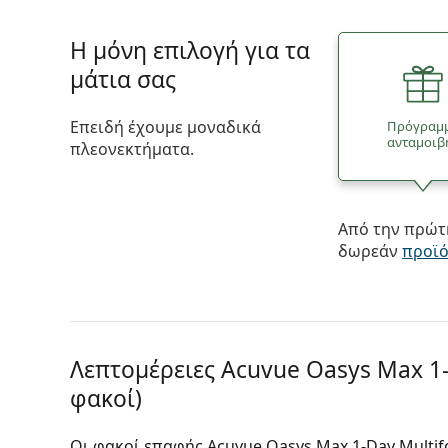
Η μόνη επιλογή για τα
μάτια σας
Επειδή έχουμε μοναδικά
Πρόγραμ
ανταμοιβ
πλεονεκτήματα.
Από την πρώτη
δωρεάν
προϊ
Λεπτομέρειες Acuvue Oasys Max 1-D
φακοί)
Οι φακοί επαφής Acuvue Oasys Max 1-Day Multifo