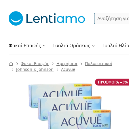
Αναζήτηση
Σύνδεση
Πλοήγηση στη σελίδα
Υγρά φακών
Πώς να παραγγείλετε
Φακοί Επαφής
Γυαλιά
Οράσεως
Γυαλιά Ηλί
Φακοί Επαφής
Ημερήσιοι
Πολυεστιακοί
Johnson & Johnson
Acuvue
ΠΡΟΣΦΟΡΆ −5%