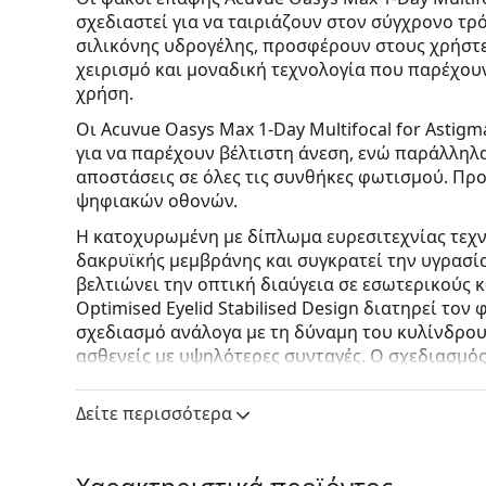
σχεδιαστεί για να ταιριάζουν στον σύγχρονο τρ
σιλικόνης υδρογέλης, προσφέρουν στους χρήστ
χειρισμό και μοναδική τεχνολογία που παρέχου
χρήση.
Οι Acuvue Oasys Max 1-Day Multifocal for Astig
για να παρέχουν βέλτιστη άνεση, ενώ παράλληλα
αποστάσεις σε όλες τις συνθήκες φωτισμού. Πρ
ψηφιακών οθονών.
Η κατοχυρωμένη με δίπλωμα ευρεσιτεχνίας τεχνο
δακρυϊκής μεμβράνης και συγκρατεί την υγρασί
βελτιώνει την οπτική διαύγεια σε εσωτερικούς κ
Optimised Eyelid Stabilised Design διατηρεί τον
σχεδιασμό ανάλογα με τη δύναμη του κυλίνδρου
ασθενείς με υψηλότερες συνταγές. Ο σχεδιασμό
ματιού εξασφαλίζει καθαρή και ευκρινή όραση σε
Δείτε περισσότερα
Κύρια οφέλη