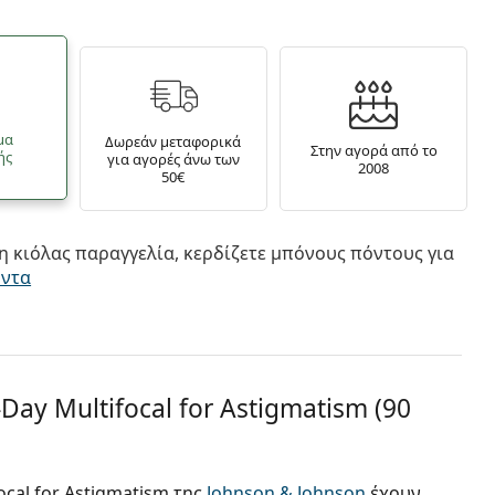
μα
Δωρεάν μεταφορικά
Στην αγορά από το
ής
για αγορές άνω των
2008
50€
 κιόλας παραγγελία, κερδίζετε μπόνους πόντους για
όντα
ay Multifocal for Astigmatism (90
cal for Astigmatism της
Johnson & Johnson
έχουν