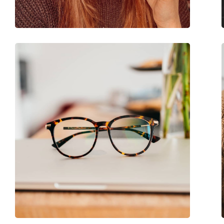
Κατηγορία:
Γυαλιά οράσεως
Μάρκα:
Vogue
Κωδικός Προϊόντος / Μοντέλο:
0VY2019 3065 48