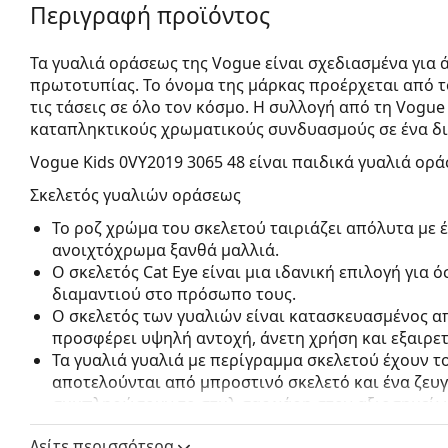
Περιγραφή προϊόντος
Τα γυαλιά οράσεως της Vogue είναι σχεδιασμένα για 
πρωτοτυπίας. Το όνομα της μάρκας προέρχεται από τ
τις τάσεις σε όλο τον κόσμο. Η συλλογή από τη Vogu
καταπληκτικούς χρωματικούς συνδυασμούς σε ένα δι
Vogue Kids 0VY2019 3065 48
είναι παιδικά γυαλιά ορά
Σκελετός γυαλιών οράσεως
Το ροζ χρώμα του σκελετού ταιριάζει απόλυτα με 
ανοιχτόχρωμα ξανθά μαλλιά.
Ο σκελετός Cat Eye είναι μια ιδανική επιλογή για
διαμαντιού στο πρόσωπο τους.
Ο σκελετός των γυαλιών είναι κατασκευασμένος α
προσφέρει υψηλή αντοχή, άνετη χρήση και εξαιρετ
Τα γυαλιά γυαλιά με περίγραμμα σκελετού έχουν 
αποτελούνται από μπροστινό σκελετό και ένα ζευ
συμπληρώσουν το στυλ σας χάρη στον αξιοσημείω
πλεονεκτήματά τους είναι η ανθεκτικότητα και το 
Δείτε περισσότερα
τον προστατεύουν από ζημιές. Αυτός ο τύπος σκελ