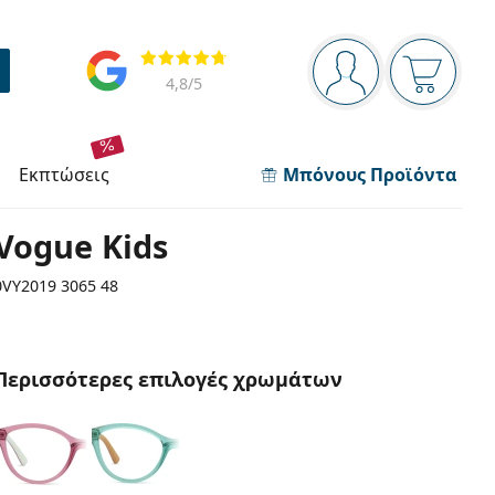
Πίνακας πλοήγησης
Αξιολογήσεις
Είστε συνδεδεμέν
Το καλάθ
4,8
/5
εκπτώσεις
Μπόνους Προϊόντα
Vogue Kids
0VY2019 3065 48
Περισσότερες επιλογές χρωμάτων