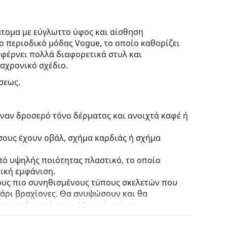
άτομα με εύγλωττο ύφος και αίσθηση
ο περιοδικό μόδας Vogue, το οποίο καθορίζει
e φέρνει πολλά διαφορετικά στυλ και
αχρονικό σχέδιο.
σεως.
έναν δροσερό τόνο δέρματος και ανοιχτά καφέ ή
 όσους έχουν οβάλ, σχήμα καρδιάς ή σχήμα
πό υψηλής ποιότητας πλαστικό, το οποίο
ική εμφάνιση.
τους πιο συνηθισμένους τύπους σκελετών που
γάρι βραχίονες. Θα ανυψώσουν και θα
το σχεδιασμό τους. Μερικά από τα
γεγονός ότι περικλείουν πλήρως τον φακό και
ετού είναι κατάλληλος για όλους τους φακούς,