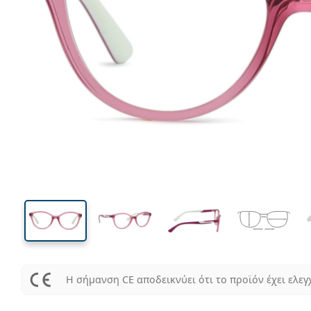
122 mm
Μήκος σκελετού
Μήκος
φακού
39 mm
48 mm
Ύψος φακού
Μήκος φακού
Η σήμανση CE αποδεικνύει ότι το προϊόν έχει ελεγ