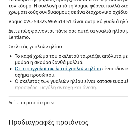
τον κόσμο. Η συλλογή από τη Vogue φέρνει πολλά δι
χρωματικούς συνδυασμούς σε ένα διαχρονικό σχέδιο
Vogue 0VO 5432S W65613 51
είναι αντρικά γυαλιά ηλί
Δείτε πώς φαίνονται πάνω σας αυτά τα γυαλιά ηλίου 
Lentiamo.
Σκελετός γυαλιών ηλίου
Το καφέ χρώμα του σκελετού ταιριάζει απόλυτα με
μαύρα ή σκούρα ξανθά μαλλιά.
Οι στρογγυλοί σκελετοί γυαλιών ηλίου
είναι ιδανι
σχήμα προσώπου.
Ο σκελετός των γυαλιών ηλίου είναι κατασκευασμ
προσφέρει μεγάλη αντοχή και άνεση.
Φακός γυαλιών ηλίου
Δείτε περισσότερα
Οι καφέ φακοί εμποδίζουν ελαφρώς το μπλε φως, 
καθαρότερη όραση. Είναι εύχρηστοι και προτείνον
Τα γυαλιά ηλίου έχουν
ντεγκραντέ φακούς
που είν
Προδιαγραφές προϊόντος
το κάτω μέρος του φακού είναι το πιο φωτεινό. Η