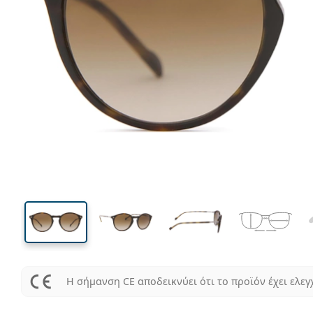
137 mm
Μήκος σκελετού
Μήκος
φακού
45 mm
51 mm
Ύψος φακού
Μήκος φακού
Η σήμανση CE αποδεικνύει ότι το προϊόν έχει ελεγ