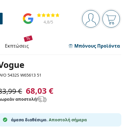
Πίνακας πλοήγησης
Αξιολογήσεις
Είστε συνδεδεμέν
Το καλάθ
4,8
/5
εκπτώσεις
Μπόνους Προϊόντα
Vogue
0VO 5432S W65613 51
68,03 €
83,99 €
Δωρεάν αποστολή!
άμεσα διαθέσιμο.
Αποστολή σήμερα