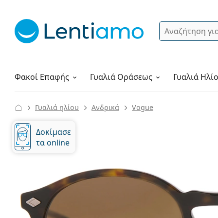
Αναζήτηση
Σύνδεση
Πλοήγηση στη σελίδα
Υγρά φακών
Πώς να παραγγείλετε
Φακοί Επαφής
Γυαλιά
Οράσεως
Γυαλιά Ηλί
Γυαλιά ηλίου
Ανδρικά
Vogue
Δοκίμασε
τα online