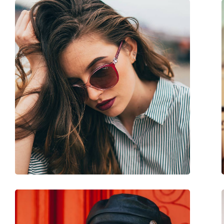
Παρέχονται με θήκη:
Ναι
Πανί καθαρισμού:
Ναι
Άλλα
Τύπος:
Ανδρικά
Κατηγορία:
Γυαλιά Ηλίου Επώ
Μάρκα:
Vogue
Χρήση:
Μόδα
Κωδικός Προϊόντος / Μοντέλο:
0VO 5432S W65613 