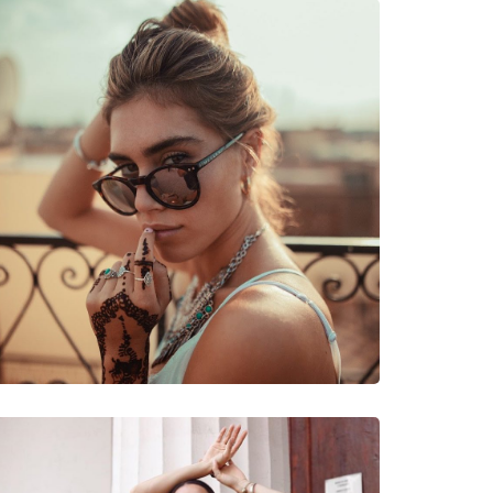
νυμες Μάρκες
51