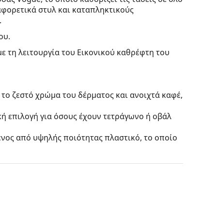
αφορετικά στυλ και καταπληκτικούς
.
ου.
με τη λειτουργία του Εικονικού καθρέφτη του
 το ζεστό χρώμα του δέρματος και ανοιχτά καφέ,
κή επιλογή για όσους έχουν τετράγωνο ή οβάλ
ένος από υψηλής ποιότητας πλαστικό, το οποίο
αντανακλούν το φίλτρο και εξασφαλίζουν
ται για άτομα με μυωπία.
αι χρωματισμένοι από πάνω προς τα κάτω, όπου
 πιο σκούρα απόχρωση στην κορυφή επιτρέπει το