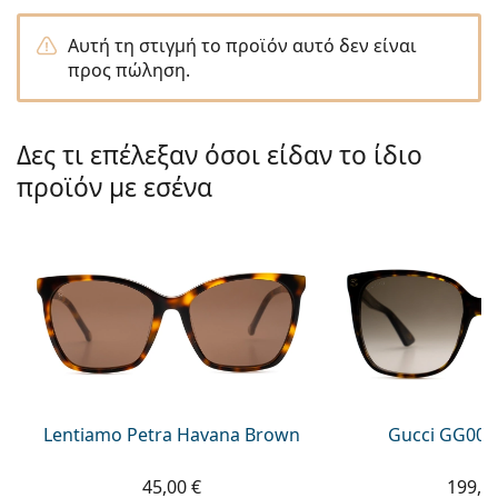
Persol
Αυτή τη στιγμή το προϊόν αυτό δεν είναι
Prada
προς πώληση.
Όλες οι μάρκες
Δες τι επέλεξαν όσοι είδαν το ίδιο
προϊόν με εσένα
Lentiamo Petra Havana Brown
Gucci GG002
45,00 €
199,9