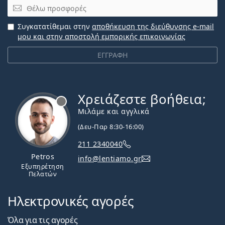
Email
Συγκατατίθεμαι στην
αποθήκευση της διεύθυνσης e-mail
μου και στην αποστολή εμπορικής επικοινωνίας
ΕΓΓΡΑΦΗ
Χρειάζεστε βοήθεια;
Εκτός σύνδεσης
Μιλάμε και αγγλικά
(Δευ-Παρ 8:30-16:00)
211 2340040
Petros
info@lentiamo.gr
Εξυπηρέτηση
Πελατών
Ηλεκτρονικές αγορές
Όλα για τις αγορές