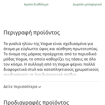
άμεσα διαθέσιμο
Δωρεάν μεταφορικά
&
Περιγραφή προϊόντος
Τα γυαλιά ηλίου της Vogue είναι σχεδιασμένα για
άτομα με εύγλωττο ύφος και αίσθηση πρωτοτυπίας.
Το όνομα της μάρκας προέρχεται από το περιοδικό
μόδας Vogue, το οποίο καθορίζει τις τάσεις σε όλο
τον κόσμο. Η συλλογή από τη Vogue φέρνει πολλά
διαφορετικά στυλ και καταπληκτικούς χρωματικούς
συνδυασμούς σε ένα διαχρονικό σχέδιο.
Vogue 0VO 5426S W65613 54
είναι γυναικεία γυαλιά
Δείτε περισσότερα
ηλίου.
Δείτε πώς φαίνονται πάνω σας αυτά τα γυαλιά ηλίου
με τη λειτουργία του Εικονικού καθρέφτη του
Προδιαγραφές προϊόντος