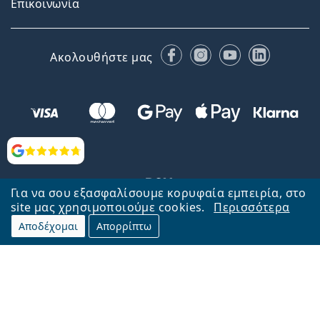
Επικοινωνία
Facebook
Instagram
YouTube
LinkedIn
Ακολουθήστε μας
Αξιολογήσεις
Για να σου εξασφαλίσουμε κορυφαία εμπειρία, στο
site μας χρησιμοποιούμε cookies.
Περισσότερα
Αποδέχομαι
Απορρίπτω
Επιστροφή στην αρχική σελίδα
Στην κορυφή
Το Lentiamo.gr λειτουργεί και ανήκει στην εταιρία Lentiamo s.r.o.,
Τσεχία
Μαζί σας 18 χρόνια.