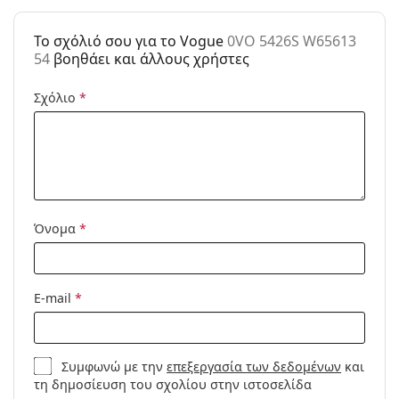
Κατηγορία:
Γυαλιά Ηλίου Επώνυμες Μάρκες
To σχόλιό σου για το Vogue
0VO 5426S W65613
Μάρκα:
Vogue
54
βοηθάει και άλλους χρήστες
Χρήση:
Μόδα
Σχόλιο
*
Κωδικός
0VO 5426S W65613 54
Προϊόντος /
Μοντέλο:
Όνομα
*
E-mail
*
Συμφωνώ με την
επεξεργασία των δεδομένων
και
τη δημοσίευση του σχολίου στην ιστοσελίδα