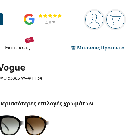
Πίνακας πλοήγησης
Αξιολογήσεις
Είστε συνδεδεμέν
Το καλάθ
4,8
/5
εκπτώσεις
Μπόνους Προϊόντα
Vogue
0VO 5338S W44/11 54
Περισσότερες επιλογές χρωμάτων