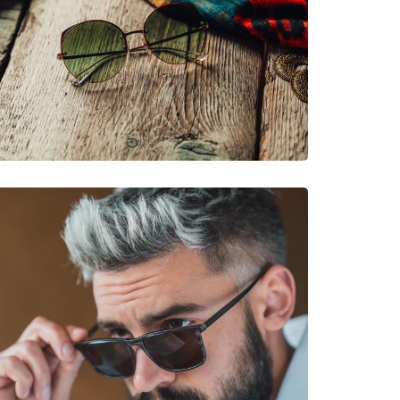
νυμες Μάρκες
54