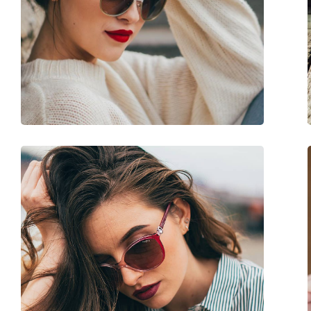
Μήκος βραχίονα:
140 mm
Γέφυρα:
19 mm
Βάρος:
100 γρ
Ρυθμιζόμενα μαξιλάρια μύτης:
Όχι
Αξεσουάρ
Παρέχονται με θήκη:
Ναι
Πανί καθαρισμού:
Ναι
Άλλα
Τύπος:
Γυναικεία
Κατηγορία:
Γυαλιά Ηλίου Επώ
Μάρκα:
Vogue
Χρήση:
Μόδα
Κωδικός Προϊόντος / Μοντέλο:
0VO 5338S W44/11 