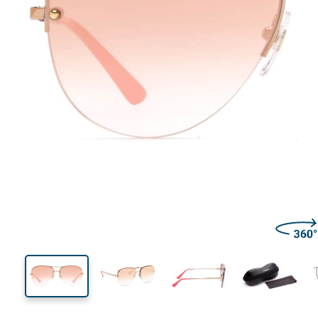
137 mm
Μήκος σκελετού
Μήκος
φακού
50 mm
58 mm
Ύψος φακού
Μήκος φακού