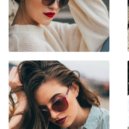
Μήκος βραχίονα:
135 mm
Γέφυρα:
14 mm
Βάρος:
40 γρ
Ρυθμιζόμενα μαξιλάρια μύτης:
Ναι
Αξεσουάρ
Παρέχονται με θήκη:
Ναι
Πανί καθαρισμού:
Ναι
Άλλα
Τύπος:
Γυναικεία
Κατηγορία:
Γυαλιά Ηλίου Επώ
Μάρκα:
Vogue
Χρήση:
Μόδα
Κωδικός Προϊόντος / Μοντέλο:
0VO 4080S 50756F 