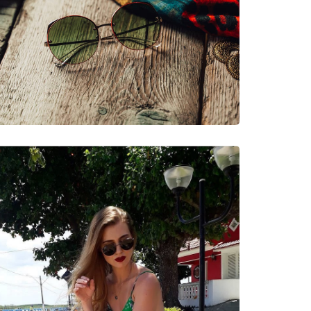
νυμες Μάρκες
58