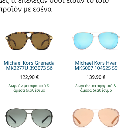
Δες τι επέλεξαν όσοι είδαν το ίδιο
προϊόν με εσένα
Michael Kors Grenada
Michael Kors Hvar
MK2277U 393073 56
MK5007 104525 59
122,90 €
139,90 €
Δωρεάν μεταφορικά
&
Δωρεάν μεταφορικά
&
άμεσα διαθέσιμο
άμεσα διαθέσιμο