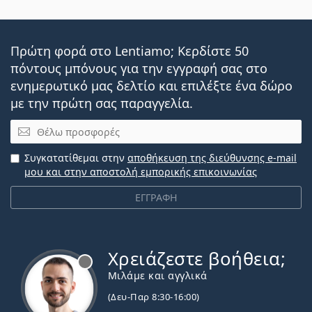
Πρώτη φορά στο Lentiamo; Κερδίστε 50
πόντους μπόνους για την εγγραφή σας στο
ενημερωτικό μας δελτίο και επιλέξτε ένα δώρο
με την πρώτη σας παραγγελία.
Email
Συγκατατίθεμαι στην
αποθήκευση της διεύθυνσης e-mail
μου και στην αποστολή εμπορικής επικοινωνίας
ΕΓΓΡΑΦΗ
Χρειάζεστε βοήθεια;
Εκτός σύνδεσης
Μιλάμε και αγγλικά
(Δευ-Παρ 8:30-16:00)