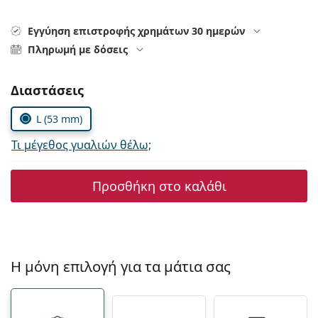
Persol
Εγγύηση επιστροφής χρημάτων 30 ημερών
Prada
Πληρωμή με δόσεις
Όλες οι μάρκες
Συμπληρώστε τις παράμετρους
Διαστάσεις
L (53 mm)
Τι μέγεθος γυαλιών θέλω;
Προσθήκη στο καλάθι
Η μόνη επιλογή για τα μάτια σας