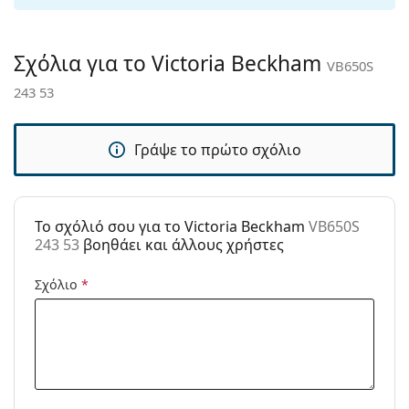
άρθρωση:
Αξεσουάρ
Σχόλια για το Victoria Beckham
VB650S
Παρέχονται με
Ναι
243 53
θήκη:
Πανί
Ναι
καθαρισμού:
Γράψε το πρώτο σχόλιο
Άλλα
Τύπος:
Γυναικεία
To σχόλιό σου για το Victoria Beckham
VB650S
Κατηγορία:
Γυαλιά Ηλίου Επώνυμες Μάρκες
243 53
βοηθάει και άλλους χρήστες
Μάρκα:
Victoria Beckham
Σχόλιο
*
Χρήση:
Μόδα
Κωδικός
VB650S 243 53
Προϊόντος /
Μοντέλο: