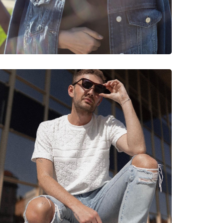
νυμες Μάρκες