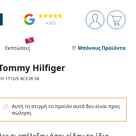
Πίνακας πλοήγησης
Αξιολογήσεις
Είστε συνδεδεμέν
Το καλάθ
4,8
/5
εκπτώσεις
Μπόνους Προϊόντα
Tommy Hilfiger
TH 1712/S 4C3 IR 54
Αυτή τη στιγμή το προϊόν αυτό δεν είναι προς
πώληση.