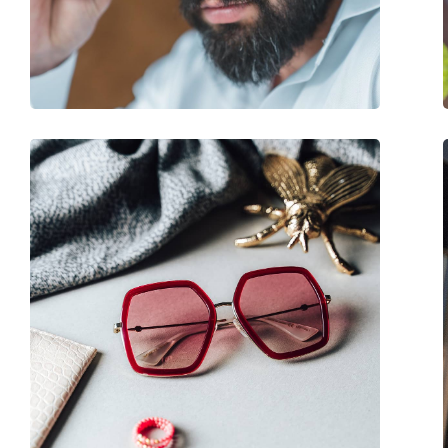
Βάρος:
165 γρ
Ρυθμιζόμενα μαξιλάρια μύτης:
Όχι
Εύκαμπτη άρθρωση:
Όχι
Αξεσουάρ
Παρέχονται με θήκη:
Ναι
Πανί καθαρισμού:
Ναι
Άλλα
Τύπος:
Unisex
Κατηγορία:
Γυαλιά Ηλίου Επώ
Μάρκα:
Tommy Hilfiger
Χρήση:
Μόδα
Κωδικός Προϊόντος / Μοντέλο:
TH 1712/S 4C3 IR 54