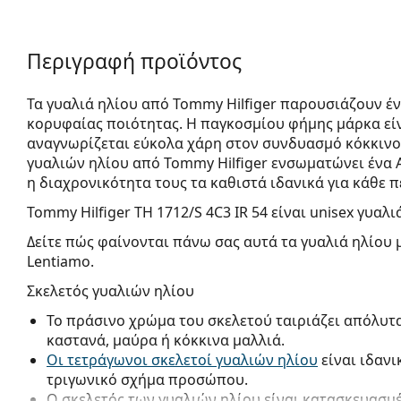
Περιγραφή προϊόντος
Τα γυαλιά ηλίου από Tommy Hilfiger παρουσιάζουν έ
κορυφαίας ποιότητας. Η παγκοσμίου φήμης μάρκα είν
αναγνωρίζεται εύκολα χάρη στον συνδυασμό κόκκινο
γυαλιών ηλίου από Tommy Hilfiger ενσωματώνει ένα 
η διαχρονικότητα τους τα καθιστά ιδανικά για κάθε 
Tommy Hilfiger TH 1712/S 4C3 IR 54
είναι unisex γυαλι
Δείτε πώς φαίνονται πάνω σας αυτά τα γυαλιά ηλίου 
Lentiamo.
Σκελετός γυαλιών ηλίου
Το πράσινο χρώμα του σκελετού ταιριάζει απόλυτ
καστανά, μαύρα ή κόκκινα μαλλιά.
Οι τετράγωνοι σκελετοί γυαλιών ηλίου
είναι ιδανι
τριγωνικό σχήμα προσώπου.
Ο σκελετός των γυαλιών ηλίου είναι κατασκευασμ