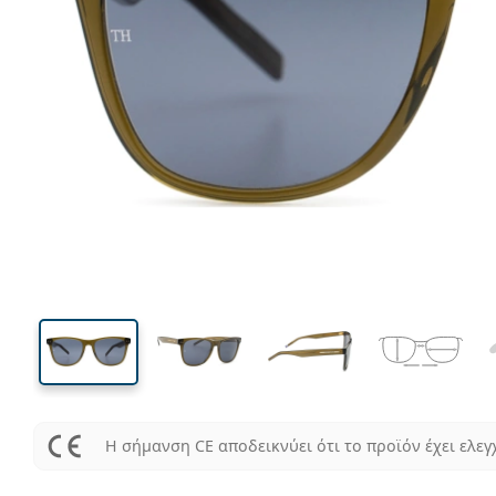
136 mm
Μήκος σκελετού
Μήκος
φακού
45 mm
54 mm
Ύψος φακού
Μήκος φακού
Η σήμανση CE αποδεικνύει ότι το προϊόν έχει ελεγ