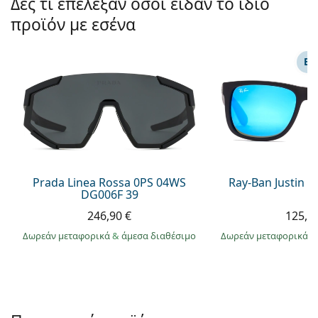
Δες τι επέλεξαν όσοι είδαν το ίδιο
Persol
προϊόν με εσένα
Prada
ΕΠ
Όλες οι μάρκες
Prada Linea Rossa 0PS 04WS
Ray-Ban Justin 
DG006F 39
246,90 €
125,9
Δωρεάν μεταφορικά
&
άμεσα διαθέσιμο
Δωρεάν μεταφορικά
&