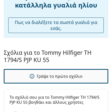
Ρυθμιζόμενα
Όχι
κατάλληλα γυαλιά ηλίου
μαξιλάρια
μύτης:
Εύκαμπτη
Όχι
Πως να διαλέξετε τα σωστά γυαλιά για
άρθρωση:
εσάς.
Αξεσουάρ
Παρέχονται με
Ναι
θήκη:
Σχόλια για το Tommy Hilfiger TH
Πανί
Ναι
1794/S PJP KU 55
καθαρισμού:
Άλλα
Γράψε το πρώτο σχόλιο
Τύπος:
Ανδρικά
Κατηγορία:
Γυαλιά Ηλίου Επώνυμες Μάρκες
Μάρκα:
Tommy Hilfiger
To σχόλιό σου για το Tommy Hilfiger TH 1794/S
PJP KU 55 βοηθάει και άλλους χρήστες
Χρήση:
Μόδα
Κωδικός
TH1794/S PJP KU 55