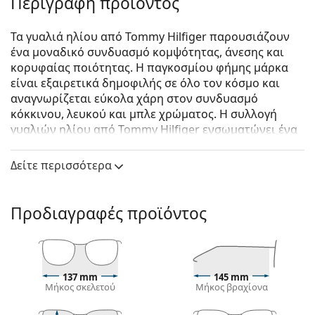
Περιγραφή προϊόντος
Τα γυαλιά ηλίου από Tommy Hilfiger παρουσιάζουν
ένα μοναδικό συνδυασμό κομψότητας, άνεσης και
κορυφαίας ποιότητας. Η παγκοσμίου φήμης μάρκα
είναι εξαιρετικά δημοφιλής σε όλο τον κόσμο και
αναγνωρίζεται εύκολα χάρη στον συνδυασμό
κόκκινου, λευκού και μπλε χρώματος. Η συλλογή
γυαλιών ηλίου από Tommy Hilfiger ενσωματώνει ένα
Αμερικάνικο σχεδιασμό υψηλής κατηγορίας, ενώ η
διαχρονικότητα τους τα καθιστά ιδανικά για κάθε
Δείτε περισσότερα
περίσταση.
Tommy Hilfiger TH 1794/S PJP KU 55
είναι αντρικά
Προδιαγραφές προϊόντος
γυαλιά ηλίου.
Δείτε πώς φαίνονται πάνω σας αυτά τα γυαλιά ηλίου
με τη λειτουργία του Εικονικού καθρέφτη του
Lentiamo.
137 mm
145 mm
Μήκος σκελετού
Μήκος βραχίονα
Σκελετός γυαλιών ηλίου