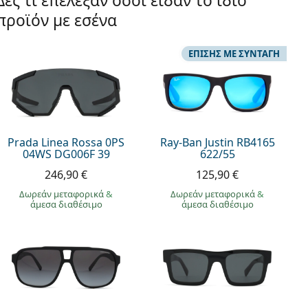
Δες τι επέλεξαν όσοι είδαν το ίδιο
προϊόν με εσένα
ΕΠΊΣΗΣ ΜΕ ΣΥΝΤΑΓΉ
Prada Linea Rossa 0PS
Ray-Ban Justin RB4165
04WS DG006F 39
622/55
246,90 €
125,90 €
Δωρεάν μεταφορικά
&
Δωρεάν μεταφορικά
&
άμεσα διαθέσιμο
άμεσα διαθέσιμο