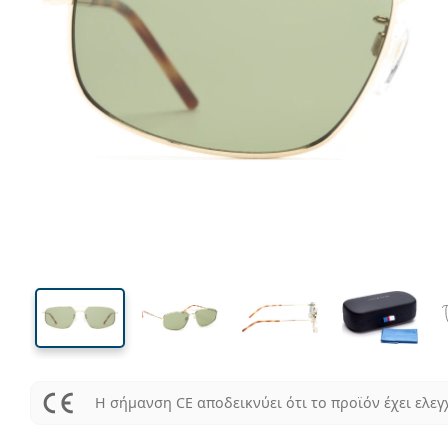
140 mm
Μήκος σκελετού
Μήκος
φακού
40 mm
59 mm
Ύψος φακού
Μήκος φακού
Η σήμανση CE αποδεικνύει ότι το προϊόν έχει ελεγ