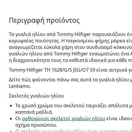
Περιγραφή προϊόντος
Τα γυαλιά ηλίου από Tommy Hilfiger παρουσιάζουν έ
κορυφαίας ποιότητας. Η παγκοσμίου φήμης μάρκα είν
αναγνωρίζεται εύκολα χάρη στον συνδυασμό κόκκινο
γυαλιών ηλίου από Tommy Hilfiger ενσωματώνει ένα 
η διαχρονικότητα τους τα καθιστά ιδανικά για κάθε 
Tommy Hilfiger TH 1628/G/S J5G/O7 59
είναι αντρικά γ
Δείτε πώς φαίνονται πάνω σας αυτά τα γυαλιά ηλίου 
Lentiamo.
Σκελετός γυαλιών ηλίου
Το χρυσό χρώμα του σκελετού ταιριάζει απόλυτα μ
καστανά μαλλιά.
Οι
ορθογώνιοι σκελετοί γυαλιών ηλίου
είναι ιδαν
σχήμα προσώπου.
Ο σκελετός των γυαλιών ηλίου είναι κατασκευασμέ