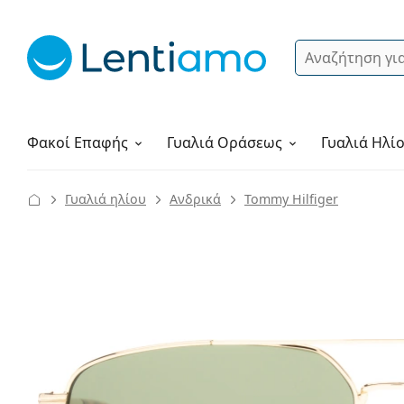
Αναζήτηση
Σύνδεση
Πλοήγηση στη σελίδα
Υγρά φακών
Πώς να παραγγείλετε
Φακοί Επαφής
Γυαλιά
Οράσεως
Γυαλιά Ηλί
Γυαλιά ηλίου
Ανδρικά
Tommy Hilfiger