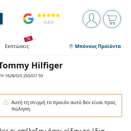
Πίνακας πλοήγησης
Αξιολογήσεις
Είστε συνδεδεμέν
Το καλάθ
4,8
/5
εκπτώσεις
Μπόνους Προϊόντα
Tommy Hilfiger
TH 1628/G/S J5G/O7 59
Αυτή τη στιγμή το προϊόν αυτό δεν είναι προς
πώληση.