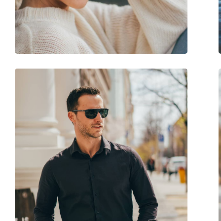
Βάρος:
45 γρ
Ρυθμιζόμενα μαξιλάρια μύτης:
Ναι
Αξεσουάρ
Παρέχονται με θήκη:
Ναι
Πανί καθαρισμού:
Ναι
Άλλα
Τύπος:
Ανδρικά
Κατηγορία:
Γυαλιά Ηλίου Επώ
Μάρκα:
Tommy Hilfiger
Χρήση:
Μόδα
Κωδικός Προϊόντος / Μοντέλο:
TH 1628/G/S J5G/O7