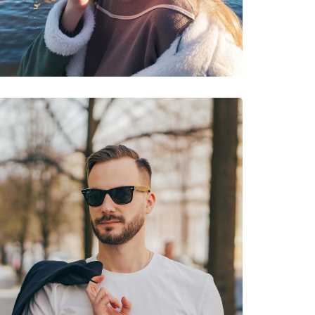
νυμες Μάρκες
 59