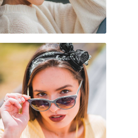
νυμες Μάρκες
7