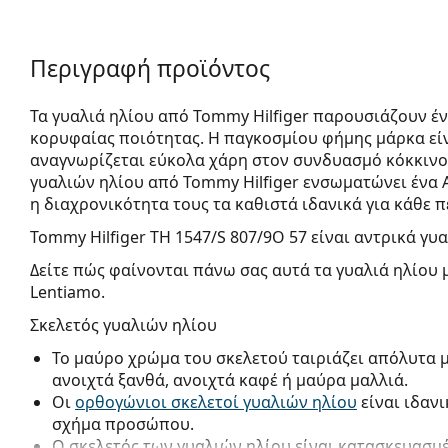
Περιγραφή προϊόντος
Τα γυαλιά ηλίου από Tommy Hilfiger παρουσιάζουν έ
κορυφαίας ποιότητας. Η παγκοσμίου φήμης μάρκα είν
αναγνωρίζεται εύκολα χάρη στον συνδυασμό κόκκινο
γυαλιών ηλίου από Tommy Hilfiger ενσωματώνει ένα 
η διαχρονικότητα τους τα καθιστά ιδανικά για κάθε 
Tommy Hilfiger TH 1547/S 807/9O 57
είναι αντρικά γυα
Δείτε πώς φαίνονται πάνω σας αυτά τα γυαλιά ηλίου 
Lentiamo.
Σκελετός γυαλιών ηλίου
Το μαύρο χρώμα του σκελετού ταιριάζει απόλυτα 
ανοιχτά ξανθά, ανοιχτά καφέ ή μαύρα μαλλιά.
Οι
ορθογώνιοι σκελετοί γυαλιών ηλίου
είναι ιδαν
σχήμα προσώπου.
Ο σκελετός των γυαλιών ηλίου είναι κατασκευασμ