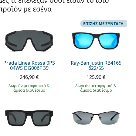
Δες τι επέλεξαν όσοι είδαν το ίδιο
προϊόν με εσένα
ΕΠΊΣΗΣ ΜΕ ΣΥΝΤΑΓΉ
Prada Linea Rossa 0PS
Ray-Ban Justin RB4165
04WS DG006F 39
622/55
246,90 €
125,90 €
Δωρεάν μεταφορικά
&
Δωρεάν μεταφορικά
&
άμεσα διαθέσιμο
άμεσα διαθέσιμο