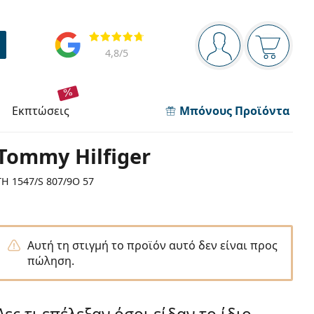
Πίνακας πλοήγησης
Αξιολογήσεις
Είστε συνδεδεμέν
Το καλάθ
4,8
/5
εκπτώσεις
Μπόνους Προϊόντα
Tommy Hilfiger
TH 1547/S 807/9O 57
Αυτή τη στιγμή το προϊόν αυτό δεν είναι προς
πώληση.