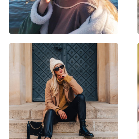
Βάρος:
45 γρ
Ρυθμιζόμενα μαξιλάρια μύτης:
Όχι
Αξεσουάρ
Παρέχονται με θήκη:
Ναι
Πανί καθαρισμού:
Ναι
Άλλα
Τύπος:
Ανδρικά
Κατηγορία:
Γυαλιά Ηλίου Επώ
Μάρκα:
Tommy Hilfiger
Χρήση:
Μόδα
Κωδικός Προϊόντος / Μοντέλο:
TH 1547/S 807/9O 5