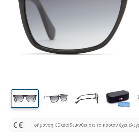
140 mm
Μήκος σκελετού
Μήκος
φακού
47 mm
57 mm
Ύψος φακού
Μήκος φακού
Η σήμανση CE αποδεικνύει ότι το προϊόν έχει ελεγ