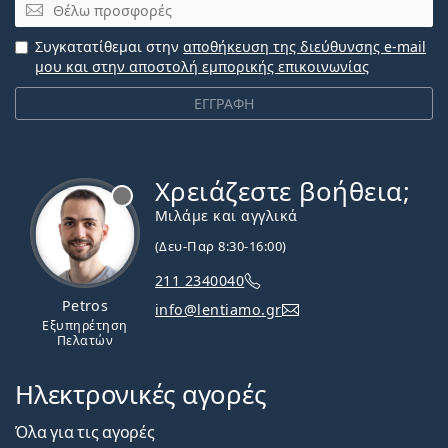
Email
Συγκατατίθεμαι στην
αποθήκευση της διεύθυνσης e-mail
μου και στην αποστολή εμπορικής επικοινωνίας
ΕΓΓΡΑΦΗ
Χρειάζεστε βοήθεια;
Εκτός σύνδεσης
Μιλάμε και αγγλικά
(Δευ-Παρ 8:30-16:00)
211 2340040
Petros
info@lentiamo.gr
Εξυπηρέτηση
Πελατών
Ηλεκτρονικές αγορές
Όλα για τις αγορές