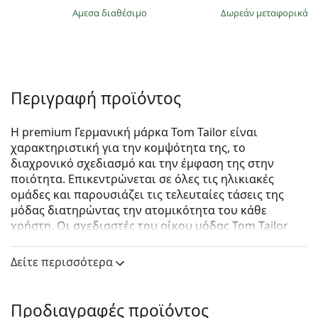
άμεσα διαθέσιμο
Δωρεάν μεταφορικά
&
Περιγραφή προϊόντος
Η premium Γερμανική μάρκα Tom Tailor είναι
χαρακτηριστική για την κομψότητα της, το
διαχρονικό σχεδιασμό και την έμφαση της στην
ποιότητα. Επικεντρώνεται σε όλες τις ηλικιακές
ομάδες και παρουσιάζει τις τελευταίες τάσεις της
μόδας διατηρώντας την ατομικότητα του κάθε
χρήστη. Οι σχεδιαστές του οίκου μόδας Tom Tailor
προσέχουν κάθε λεπτομέρεια. Αυτή η συλλογή
γυαλιών ηλίου βασίζεται στην πρώτης τάξεως
Δείτε περισσότερα
ποιότητα κατασκευής και στις ελκυστικές εναλλαγές
των σχεδίων και των χρωμάτων.
Προδιαγραφές προϊόντος
Tom Tailor 63780 862 54
είναι γυναικεία γυαλιά ηλίου.