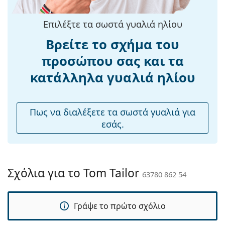
Μήκος
130 mm
βραχίονα:
Επιλέξτε τα σωστά γυαλιά ηλίου
Γέφυρα:
17 mm
Βρείτε το σχήμα του
Βάρος:
85 γρ
προσώπου σας και τα
Ρυθμιζόμενα
Ναι
κατάλληλα γυαλιά ηλίου
μαξιλάρια
μύτης:
Εύκαμπτη
Όχι
Πως να διαλέξετε τα σωστά γυαλιά για
άρθρωση:
εσάς.
Αξεσουάρ
Παρέχονται με
Ναι
θήκη:
Σχόλια για το Tom Tailor
63780 862 54
Πανί
Όχι
καθαρισμού:
Γράψε το πρώτο σχόλιο
Άλλα
Τύπος:
Γυναικεία