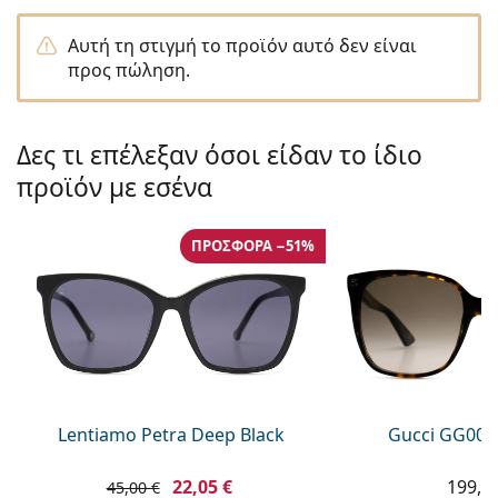
Persol
Αυτή τη στιγμή το προϊόν αυτό δεν είναι
Prada
προς πώληση.
Όλες οι μάρκες
Δες τι επέλεξαν όσοι είδαν το ίδιο
προϊόν με εσένα
ΠΡΟΣΦΟΡΆ −51%
Lentiamo Petra Deep Black
Gucci GG002
22,05 €
199,9
45,00 €