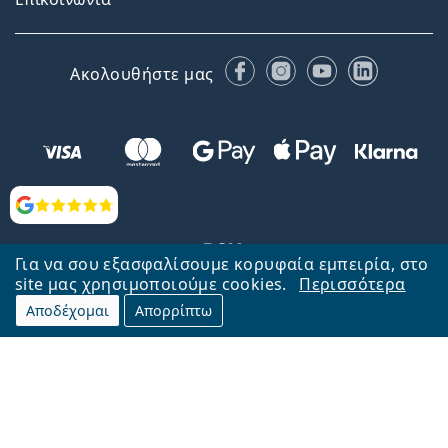
Facebook
Instagram
YouTube
LinkedIn
Ακολουθήστε μας
Αξιολογήσεις
Για να σου εξασφαλίσουμε κορυφαία εμπειρία, στο
site μας χρησιμοποιούμε cookies.
Περισσότερα
Αποδέχομαι
Απορρίπτω
Επιστροφή στην αρχική σελίδα
Στην κορυφή
Το Lentiamo.gr λειτουργεί και ανήκει στην εταιρία Lentiamo s.r.o.,
Τσεχία
Μαζί σας 18 χρόνια.