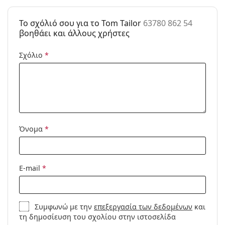
Κατηγορία:
Γυαλιά Ηλίου Επώνυμες Μάρκες
To σχόλιό σου για το Tom Tailor
63780 862 54
Μάρκα:
Tom Tailor
βοηθάει και άλλους χρήστες
Χρήση:
Μόδα
Σχόλιο
*
Κωδικός
63780 862 54
Προϊόντος /
Μοντέλο:
Όνομα
*
E-mail
*
Συμφωνώ με την
επεξεργασία των δεδομένων
και
τη δημοσίευση του σχολίου στην ιστοσελίδα