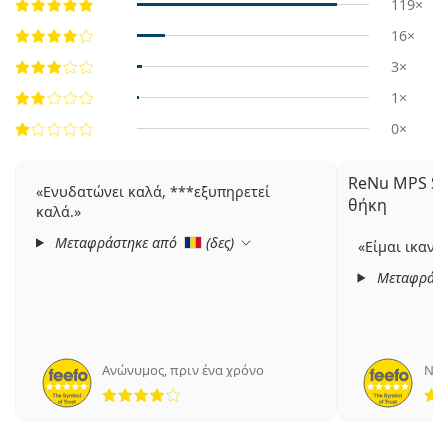
119×
16×
3×
1×
0×
ReNu MPS Sen
Ενυδατώνει καλά, ***εξυπηρετεί
θήκη
καλά.
Μεταφράστηκε από
(
δες
)
Είμαι ικανο
Μεταφράστ
Ανώνυμος
,
πριν ένα χρόνο
Nad
4 αξιολογήσεις από 5