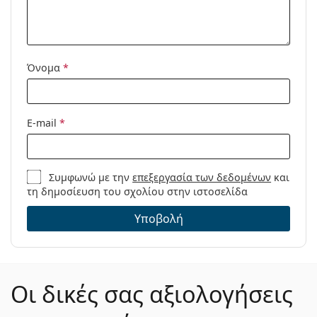
συσκευασία:
Άλλα
Κατηγορία:
Υγρά Φακών Επαφής
Όνομα
*
Αξεσουάρ Φακών Επαφής
Υγρά Φακών Επαφής -
Πολυσυσκευασίες
E-mail
*
Διαλύματα πολλαπλών χρήσεων
για φακούς επαφής
Συμφωνώ με την
επεξεργασία των δεδομένων
και
τη δημοσίευση του σχολίου στην ιστοσελίδα
Υποβολή
Οι δικές σας αξιολογήσεις