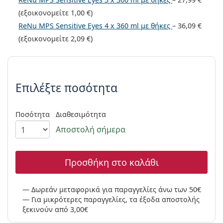
Persol
(εξοικονομείτε
1,00 €
)
Prada
ReNu MPS Sensitive Eyes 4 x 360 ml με θήκες
–
36,09 €
(εξοικονομείτε
2,09 €
)
Όλες οι μάρκες
Συμπληρώστε τις παράμετρους
Επιλέξτε ποσότητα
Ποσότητα
Διαθεσιμότητα
Αποστολή σήμερα
Προσθήκη στο καλάθι
Δωρεάν μεταφορικά για παραγγελίες άνω των 50€
Για μικρότερες παραγγελίες, τα έξοδα αποστολής
ξεκινούν από 3,00€