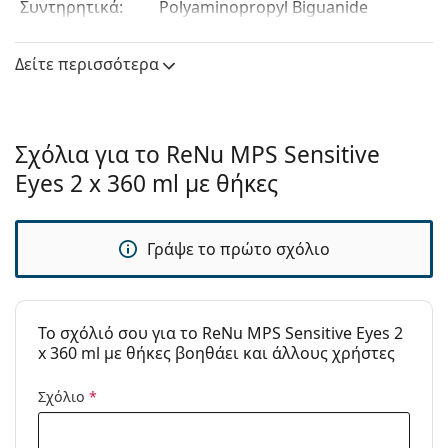
Συντηρητικά:
Polyaminopropyl Biguanide
Edetate Disodium
Κατασκευαστής:
Bausch & Lomb
Δείτε περισσότερα
Χρήση
Είδος:
Πολλαπλών χρήσεων
Σχόλια για το ReNu MPS Sensitive
Για σκληρούς
Όχι
Eyes 2 x 360 ml με θήκες
φακούς:
Για μαλακούς
Ναι
φακούς:
Γράψε το πρώτο σχόλιο
Μεταφοράς:
Όχι
Ημ. Λήξης:
Τουλάχιστον 19 μήνες
To σχόλιό σου για το ReNu MPS Sensitive Eyes 2
Διάρκεια χρήσης
3 μήνες
x 360 ml με θήκες βοηθάει και άλλους χρήστες
μετά το
άνοιγμα:
Σχόλιο
*
Αξεσουάρ
Θήκες σε μια
2