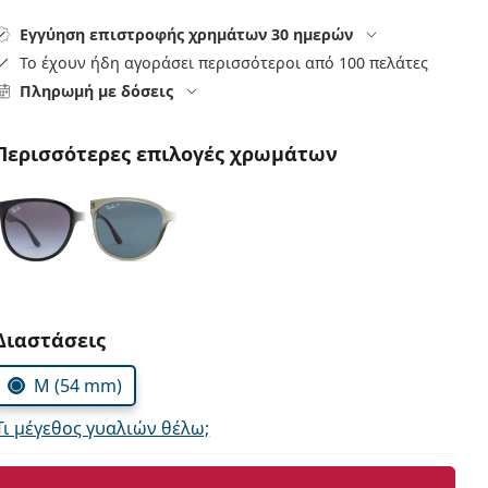
Εγγύηση επιστροφής χρημάτων 30 ημερών
Το έχουν ήδη αγοράσει περισσότεροι από 100 πελάτες
Πληρωμή με δόσεις
Περισσότερες επιλογές χρωμάτων
Συμπληρώστε τις παράμετρους
Διαστάσεις
M (54 mm)
Τι μέγεθος γυαλιών θέλω;