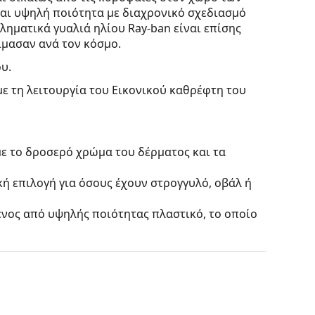
ται υψηλή ποιότητα με διαχρονικό σχεδιασμό
ληματικά γυαλιά ηλίου Ray-ban είναι επίσης
μασαν ανά τον κόσμο.
υ.
με τη λειτουργία του Εικονικού καθρέφτη του
με το δροσερό χρώμα του δέρματος και τα
κή επιλογή για όσους έχουν στρογγυλό, οβάλ ή
ένος από υψηλής ποιότητας πλαστικό, το οποίο
ε εξατομικευμένους φακούς διαφόρων τύπων, με
ίς να επηρεάζουν την αντίθεση ή να