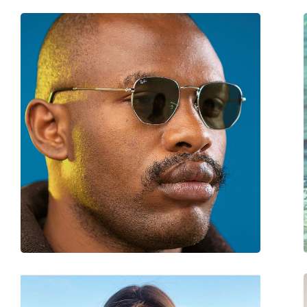
Παρέχονται με θήκη:
Ναι
Πανί καθαρισμού:
Ναι
Άλλα
Τύπος:
Γυναικεία
Κατηγορία:
Γυαλιά Ηλίου Επώ
Μάρκα:
Ray-Ban
Χρήση:
Μόδα
Κωδικός Προϊόντος / Μοντέλο:
RB4378 601/8G 54
Διαθέσιμο με συνταγή:
Ναι