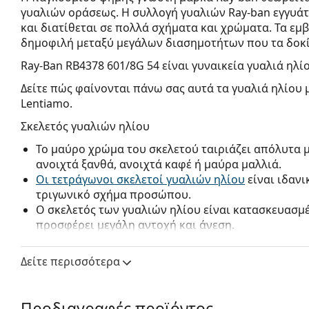
γυαλιών οράσεως. Η συλλογή γυαλιών Ray-ban εγγυά
και διατίθεται σε πολλά σχήματα και χρώματα. Τα εμβ
δημοφιλή μεταξύ μεγάλων διασημοτήτων που τα δοκί
Ray-Ban RB4378 601/8G 54
είναι γυναικεία γυαλιά ηλίο
Δείτε πώς φαίνονται πάνω σας αυτά τα γυαλιά ηλίου 
Lentiamo.
Σκελετός γυαλιών ηλίου
Το μαύρο χρώμα του σκελετού ταιριάζει απόλυτα 
ανοιχτά ξανθά, ανοιχτά καφέ ή μαύρα μαλλιά.
Οι τετράγωνοι σκελετοί γυαλιών ηλίου
είναι ιδανι
τριγωνικό σχήμα προσώπου.
Ο σκελετός των γυαλιών ηλίου είναι κατασκευασμ
προσφέρει μεγάλη αντοχή και άνεση.
Οι αρχικοί φακοί μπορούν να αντικατασταθούν μ
ή χωρίς συνταγή.
Δείτε περισσότερα
Φακός γυαλιών ηλίου
Οι γκρι φακοί μειώνουν την ένταση του φωτός χωρ
Προδιαγραφές προϊόντος