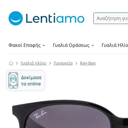
Αναζήτηση
Σύνδεση
Πλοήγηση στη σελίδα
Υγρά φακών
Πώς να παραγγείλετε
Φακοί Επαφής
Γυαλιά
Οράσεως
Γυαλιά Ηλί
Γυαλιά ηλίου
Γυναικεία
Ray-Ban
Δοκίμασε
τα online