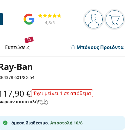
Πίνακας πλοήγησης
Αξιολογήσεις
Είστε συνδεδεμέν
Το καλάθ
4,8
/5
εκπτώσεις
Μπόνους Προϊόντα
Ray-Ban
RB4378 601/8G 54
117,90 €
Έχει μείνει 1 σε απόθεμα
Δωρεάν αποστολή!
άμεσα διαθέσιμο.
Αποστολή 10/8