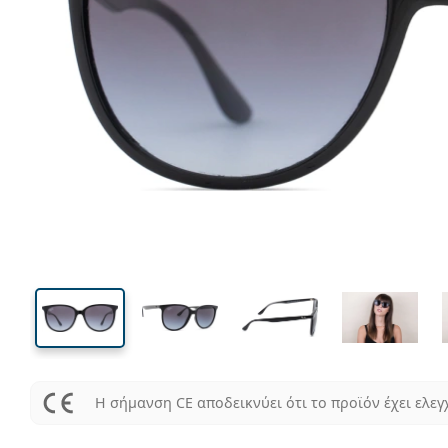
132 mm
Μήκος σκελετού
Μήκος
φακού
45 mm
54 mm
Ύψος φακού
Μήκος φακού
Η σήμανση CE αποδεικνύει ότι το προϊόν έχει ελεγ