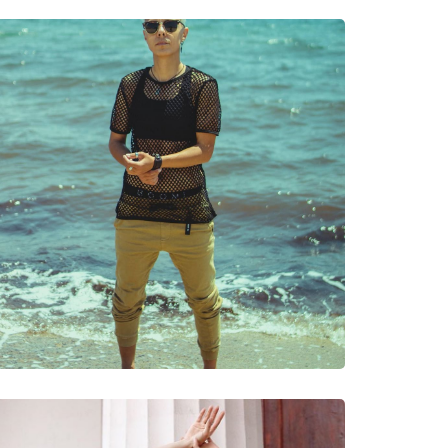
νυμες Μάρκες