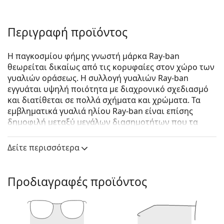
Περιγραφή προϊόντος
Η παγκοσμίου φήμης γνωστή μάρκα Ray-ban
θεωρείται δικαίως από τις κορυφαίες στον χώρο των
γυαλιών οράσεως. Η συλλογή γυαλιών Ray-ban
εγγυάται υψηλή ποιότητα με διαχρονικό σχεδιασμό
και διατίθεται σε πολλά σχήματα και χρώματα. Τα
εμβληματικά γυαλιά ηλίου Ray-ban είναι επίσης
δημοφιλή μεταξύ μεγάλων διασημοτήτων που τα
δοκίμασαν ανά τον κόσμο.
Δείτε περισσότερα
Ray-Ban RB4323 644971 51
είναι unisex γυαλιά ηλίου.
Δείτε πώς φαίνονται πάνω σας αυτά τα γυαλιά ηλίου
με τη λειτουργία του Εικονικού καθρέφτη του
Προδιαγραφές προϊόντος
Lentiamo.
Σκελετός γυαλιών ηλίου
Το γκρι χρώμα του σκελετού ταιριάζει απόλυτα με