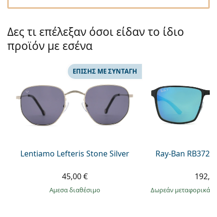
Persol
Prada
Δες τι επέλεξαν όσοι είδαν το ίδιο
προϊόν με εσένα
Όλες οι μάρκες
ΕΠΊΣΗΣ ΜΕ ΣΥΝΤΑΓΉ
Lentiamo Lefteris Stone Silver
Ray-Ban RB3721
45,00 €
192,9
άμεσα διαθέσιμο
Δωρεάν μεταφορικά
&