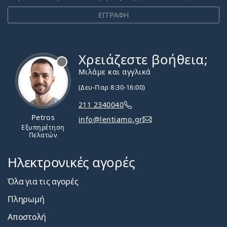
ΕΓΓΡΑΦΗ
Χρειάζεστε βοήθεια;
Εκτός σύνδεσης
Μιλάμε και αγγλικά
(Δευ-Παρ 8:30-16:00)
211 2340040
Petros
info@lentiamo.gr
Εξυπηρέτηση
Πελατών
Ηλεκτρονικές αγορές
Όλα για τις αγορές
Πληρωμή
Αποστολή