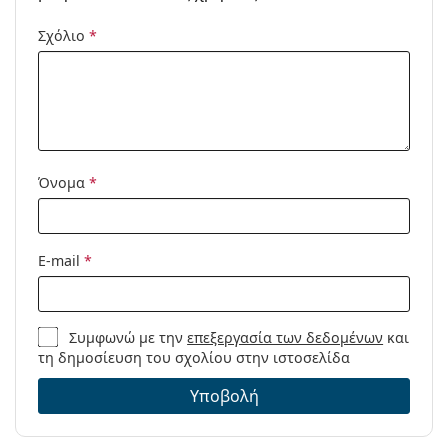
Χρήση:
Μόδα
Σχόλιο
*
Κωδικός
RB4323 644971 51
Προϊόντος /
Μοντέλο:
Διαθέσιμο με
Όχι
συνταγή:
Όνομα
*
E-mail
*
Συμφωνώ με την
επεξεργασία των δεδομένων
και
τη δημοσίευση του σχολίου στην ιστοσελίδα
Υποβολή